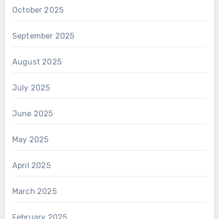
October 2025
September 2025
August 2025
July 2025
June 2025
May 2025
April 2025
March 2025
February 2025