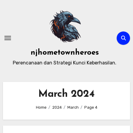
Skip
to
content
njhometownheroes
Perencanaan dan Strategi Kunci Keberhasilan.
March 2024
Home
2024
March
Page 4