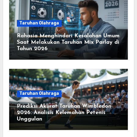
Taruhan Olahraga
Rahasia Menghindari Kesalahan Umum
Saat Melakukan Taruhan Mix Parlay di
Tahun 2026
Taruhan Olahraga
Prediksi Akurat Taruhan Wimbledon
2026: Analisis Kelemahan Petenis
Unggulan