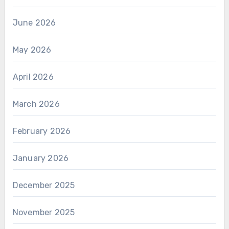
June 2026
May 2026
April 2026
March 2026
February 2026
January 2026
December 2025
November 2025