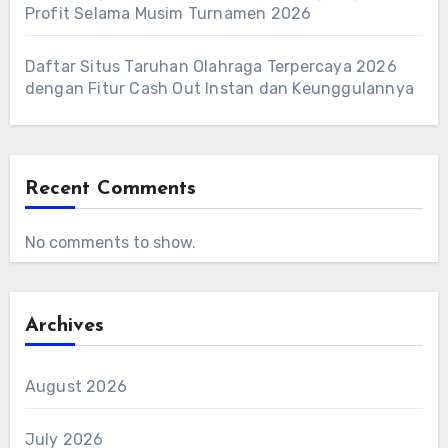
Profit Selama Musim Turnamen 2026
Daftar Situs Taruhan Olahraga Terpercaya 2026
dengan Fitur Cash Out Instan dan Keunggulannya
Recent Comments
No comments to show.
Archives
August 2026
July 2026