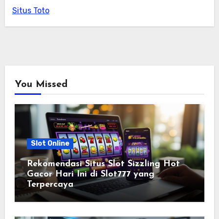
Situs Toto
You Missed
Slot Online
Rekomendasi Situs Slot Sizzling Hot
Gacor Hari Ini di Slot777 yang
Terpercaya