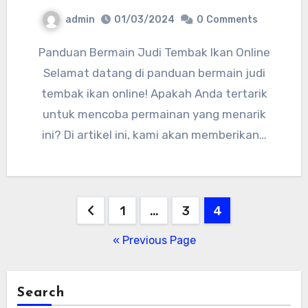
admin
01/03/2024
0
Comments
Panduan Bermain Judi Tembak Ikan Online
Selamat datang di panduan bermain judi
tembak ikan online! Apakah Anda tertarik
untuk mencoba permainan yang menarik
ini? Di artikel ini, kami akan memberikan…
Posts
1
…
3
4
pagination
« Previous Page
Search