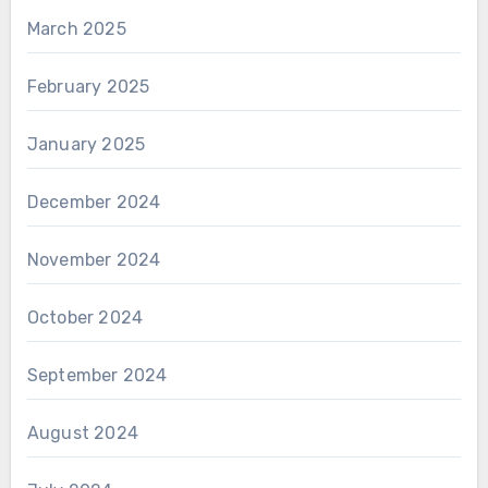
March 2025
February 2025
January 2025
December 2024
November 2024
October 2024
September 2024
August 2024