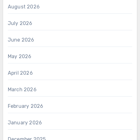
August 2026
July 2026
June 2026
May 2026
April 2026
March 2026
February 2026
January 2026
December 2025