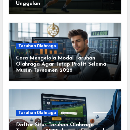
Unggulan
Taruhan Olahraga
Cara Mengelola Modal Taruhan
Olahraga Agar Tetap Profit Selama
Musim Turnamen 2026
Taruhan Olahraga
Daftar Situs Taruhan Olahraga