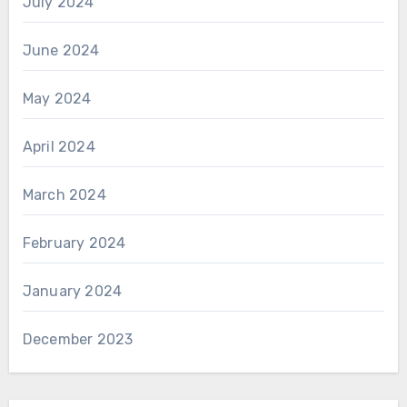
July 2024
June 2024
May 2024
April 2024
March 2024
February 2024
January 2024
December 2023