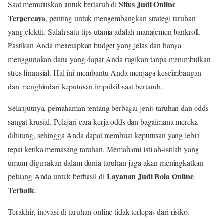
Situs Judi Online
Saat memutuskan untuk bertaruh di
Terpercaya
, penting untuk mengembangkan strategi taruhan
yang efektif. Salah satu tips utama adalah manajemen bankroll.
Pastikan Anda menetapkan budget yang jelas dan hanya
menggunakan dana yang dapat Anda rugikan tanpa menimbulkan
stres finansial. Hal ini membantu Anda menjaga keseimbangan
dan menghindari keputusan impulsif saat bertaruh.
Selanjutnya, pemahaman tentang berbagai jenis taruhan dan odds
sangat krusial. Pelajari cara kerja odds dan bagaimana mereka
dihitung, sehingga Anda dapat membuat keputusan yang lebih
tepat ketika memasang taruhan. Memahami istilah-istilah yang
umum digunakan dalam dunia taruhan juga akan meningkatkan
Layanan Judi Bola Online
peluang Anda untuk berhasil di
Terbaik
.
Terakhir, inovasi di taruhan online tidak terlepas dari risiko.