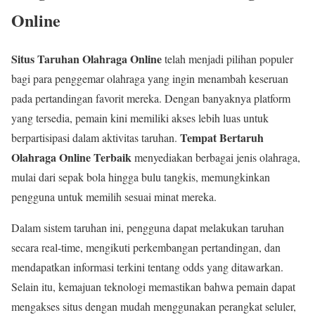
Online
Situs Taruhan Olahraga Online
telah menjadi pilihan populer
bagi para penggemar olahraga yang ingin menambah keseruan
pada pertandingan favorit mereka. Dengan banyaknya platform
yang tersedia, pemain kini memiliki akses lebih luas untuk
Tempat Bertaruh
berpartisipasi dalam aktivitas taruhan.
Olahraga Online Terbaik
menyediakan berbagai jenis olahraga,
mulai dari sepak bola hingga bulu tangkis, memungkinkan
pengguna untuk memilih sesuai minat mereka.
Dalam sistem taruhan ini, pengguna dapat melakukan taruhan
secara real-time, mengikuti perkembangan pertandingan, dan
mendapatkan informasi terkini tentang odds yang ditawarkan.
Selain itu, kemajuan teknologi memastikan bahwa pemain dapat
mengakses situs dengan mudah menggunakan perangkat seluler,