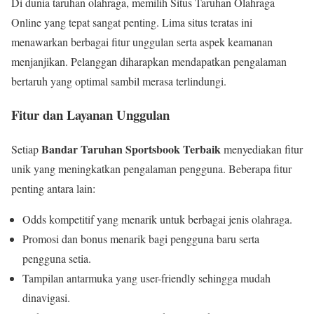
Di dunia taruhan olahraga, memilih Situs Taruhan Olahraga
Online yang tepat sangat penting. Lima situs teratas ini
menawarkan berbagai fitur unggulan serta aspek keamanan
menjanjikan. Pelanggan diharapkan mendapatkan pengalaman
bertaruh yang optimal sambil merasa terlindungi.
Fitur dan Layanan Unggulan
Bandar Taruhan Sportsbook Terbaik
Setiap
menyediakan fitur
unik yang meningkatkan pengalaman pengguna. Beberapa fitur
penting antara lain:
Odds kompetitif yang menarik untuk berbagai jenis olahraga.
Promosi dan bonus menarik bagi pengguna baru serta
pengguna setia.
Tampilan antarmuka yang user-friendly sehingga mudah
dinavigasi.