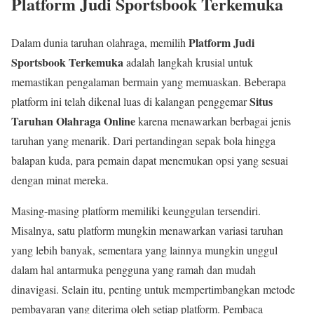
Platform Judi Sportsbook Terkemuka
Platform Judi
Dalam dunia taruhan olahraga, memilih
Sportsbook Terkemuka
adalah langkah krusial untuk
memastikan pengalaman bermain yang memuaskan. Beberapa
Situs
platform ini telah dikenal luas di kalangan penggemar
Taruhan Olahraga Online
karena menawarkan berbagai jenis
taruhan yang menarik. Dari pertandingan sepak bola hingga
balapan kuda, para pemain dapat menemukan opsi yang sesuai
dengan minat mereka.
Masing-masing platform memiliki keunggulan tersendiri.
Misalnya, satu platform mungkin menawarkan variasi taruhan
yang lebih banyak, sementara yang lainnya mungkin unggul
dalam hal antarmuka pengguna yang ramah dan mudah
dinavigasi. Selain itu, penting untuk mempertimbangkan metode
pembayaran yang diterima oleh setiap platform. Pembaca