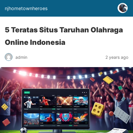
njhometownheroes
5 Teratas Situs Taruhan Olahraga
Online Indonesia
admin
2 years ago