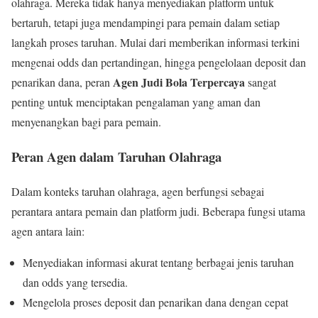
olahraga. Mereka tidak hanya menyediakan platform untuk
bertaruh, tetapi juga mendampingi para pemain dalam setiap
langkah proses taruhan. Mulai dari memberikan informasi terkini
mengenai odds dan pertandingan, hingga pengelolaan deposit dan
Agen Judi Bola Terpercaya
penarikan dana, peran
sangat
penting untuk menciptakan pengalaman yang aman dan
menyenangkan bagi para pemain.
Peran Agen dalam Taruhan Olahraga
Dalam konteks taruhan olahraga, agen berfungsi sebagai
perantara antara pemain dan platform judi. Beberapa fungsi utama
agen antara lain:
Menyediakan informasi akurat tentang berbagai jenis taruhan
dan odds yang tersedia.
Mengelola proses deposit dan penarikan dana dengan cepat