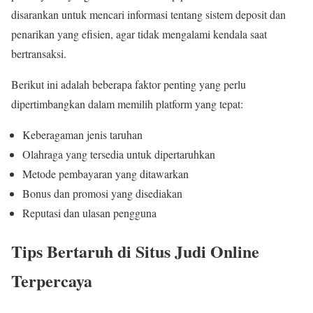
disarankan untuk mencari informasi tentang sistem deposit dan
penarikan yang efisien, agar tidak mengalami kendala saat
bertransaksi.
Berikut ini adalah beberapa faktor penting yang perlu
dipertimbangkan dalam memilih platform yang tepat:
Keberagaman jenis taruhan
Olahraga yang tersedia untuk dipertaruhkan
Metode pembayaran yang ditawarkan
Bonus dan promosi yang disediakan
Reputasi dan ulasan pengguna
Tips Bertaruh di Situs Judi Online
Terpercaya