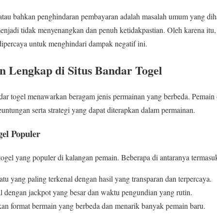
tau bahkan penghindaran pembayaran adalah masalah umum yang dihad
njadi tidak menyenangkan dan penuh ketidakpastian. Oleh karena itu, 
ipercaya untuk menghindari dampak negatif ini.
 Lengkap di Situs Bandar Togel
ndar togel menawarkan beragam jenis permainan yang berbeda. Pemain 
untungan serta strategi yang dapat diterapkan dalam permainan.
gel Populer
togel yang populer di kalangan pemain. Beberapa di antaranya termasu
satu yang paling terkenal dengan hasil yang transparan dan terpercaya.
l dengan jackpot yang besar dan waktu pengundian yang rutin.
an format bermain yang berbeda dan menarik banyak pemain baru.