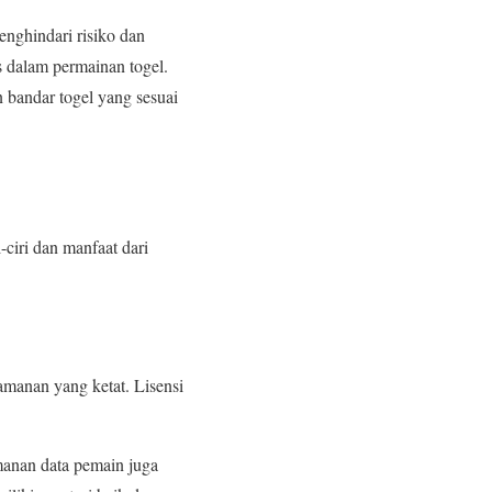
nghindari risiko dan
s dalam permainan togel.
andar togel yang sesuai
ciri dan manfaat dari
eamanan yang ketat. Lisensi
amanan data pemain juga