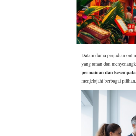
Dalam dunia perjudian onli
yang aman dan menyenang
permainan dan kesempata
menjelajahi berbagai piliha