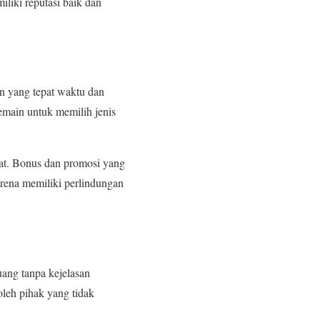
iliki reputasi baik dan
n yang tepat waktu dan
main untuk memilih jenis
at. Bonus dan promosi yang
arena memiliki perlindungan
uang tanpa kejelasan
leh pihak yang tidak