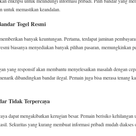
an enkripsi untuk melindungi informasi pribadi. Pilih bandar yang mem
ain untuk memastikan keandalan.
andar Togel Resmi
 memberikan banyak keuntungan. Pertama, terdapat jaminan pembayara
 resmi biasanya menyediakan banyak pilihan pasaran, memungkinkan pe
ggan yang responsif akan membantu menyelesaikan masalah dengan cep
 menarik dibandingkan bandar ilegal. Pemain juga bisa merasa tenang k
ar Tidak Terpercaya
caya dapat mengakibatkan kerugian besar. Pemain berisiko kehilangan 
sil. Sekuritas yang kurang membuat informasi pribadi mudah diakses o