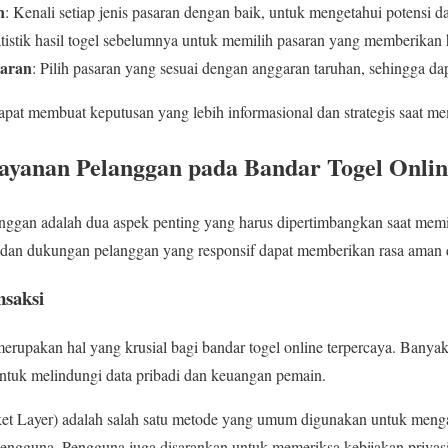
n
: Kenali setiap jenis pasaran dengan baik, untuk mengetahui potensi d
tatistik hasil togel sebelumnya untuk memilih pasaran yang memberikan ha
garan
: Pilih pasaran yang sesuai dengan anggaran taruhan, sehingga d
at membuat keputusan yang lebih informasional dan strategis saat me
yanan Pelanggan pada Bandar Togel Onlin
ggan adalah dua aspek penting yang harus dipertimbangkan saat memil
dan dukungan pelanggan yang responsif dapat memberikan rasa aman
saksi
merupakan hal yang krusial bagi bandar togel online terpercaya. Ban
untuk melindungi data pribadi dan keuangan pemain.
ket Layer) adalah salah satu metode yang umum digunakan untuk men
n pengguna. Pengguna juga disarankan untuk memeriksa kebijakan priva