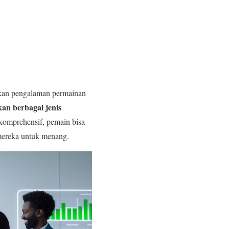
tikan pengalaman permainan
n berbagai jenis
omprehensif, pemain bisa
 mereka untuk menang.