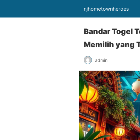
njhometownheroes
Bandar Togel 
Memilih yang 
admin