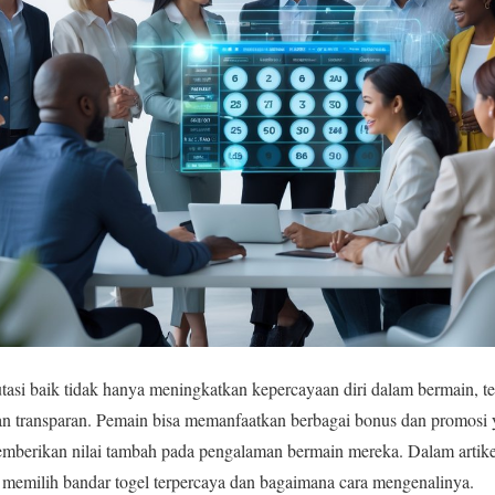
asi baik tidak hanya meningkatkan kepercayaan diri dalam bermain, t
n transparan. Pemain bisa memanfaatkan berbagai bonus dan promosi 
mberikan nilai tambah pada pengalaman bermain mereka. Dalam artikel 
 memilih bandar togel terpercaya dan bagaimana cara mengenalinya.