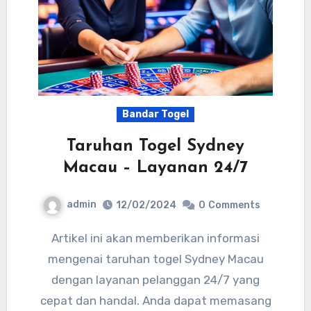
Bandar Togel
Taruhan Togel Sydney
Macau – Layanan 24/7
admin
12/02/2024
0
Comments
Artikel ini akan memberikan informasi
mengenai taruhan togel Sydney Macau
dengan layanan pelanggan 24/7 yang
cepat dan handal. Anda dapat memasang