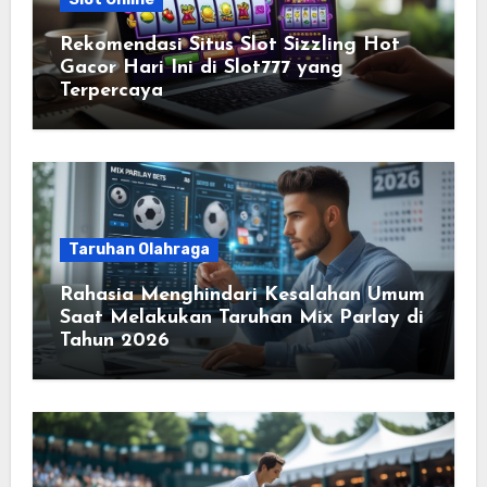
Rekomendasi Situs Slot Sizzling Hot
Gacor Hari Ini di Slot777 yang
Terpercaya
Taruhan Olahraga
Rahasia Menghindari Kesalahan Umum
Saat Melakukan Taruhan Mix Parlay di
Tahun 2026