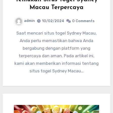
Macau Terpercaya
admin
10/02/2024
0
Comments
Saat mencari situs togel Sydney Macau,
Anda perlu memastikan bahwa Anda
bergabung dengan platform yang
terpercaya dan aman. Pada artikel ini,
kami akan memberikan informasi tentang
situs togel Sydney Macau…