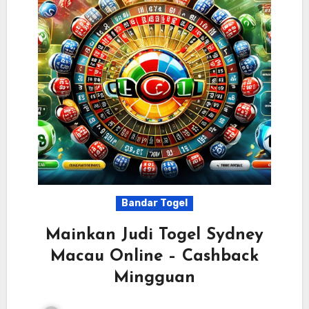
Bandar Togel
Mainkan Judi Togel Sydney
Macau Online – Cashback
Mingguan