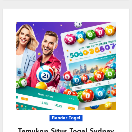
Bandar Togel
Temukan Situs Togel Sydney