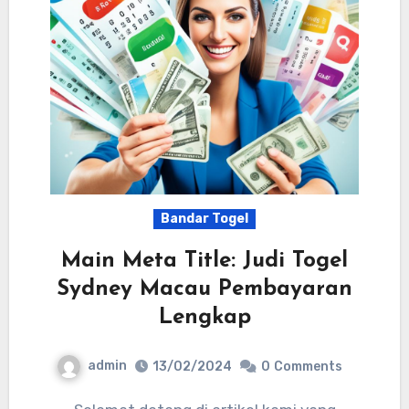
Bandar Togel
Main Meta Title: Judi Togel
Sydney Macau Pembayaran
Lengkap
admin
13/02/2024
0
Comments