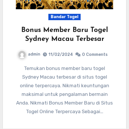
Bandar Togel
Bonus Member Baru Togel
Sydney Macau Terbesar
admin
11/02/2024
0
Comments
Temukan bonus member baru togel
Sydney Macau terbesar di situs togel
online terpercaya. Nikmati keuntungan
maksimal untuk pengalaman bermain
Anda. Nikmati Bonus Member Baru di Situs
Togel Online Terpercaya Sebagai…