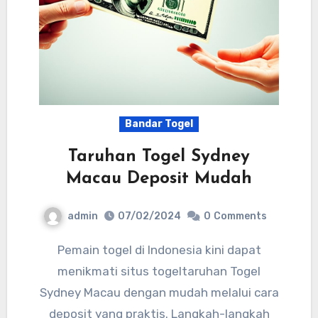
Bandar Togel
Taruhan Togel Sydney
Macau Deposit Mudah
admin
07/02/2024
0
Comments
Pemain togel di Indonesia kini dapat
menikmati situs togeltaruhan Togel
Sydney Macau dengan mudah melalui cara
deposit yang praktis. Langkah-langkah