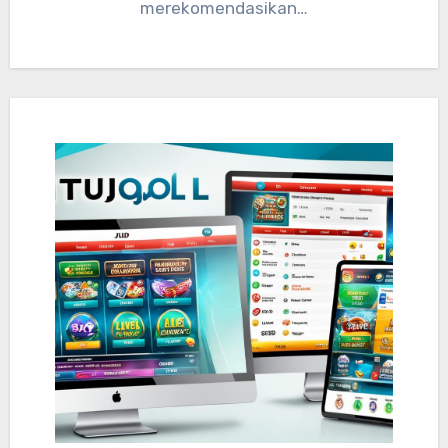
merekomendasikan…