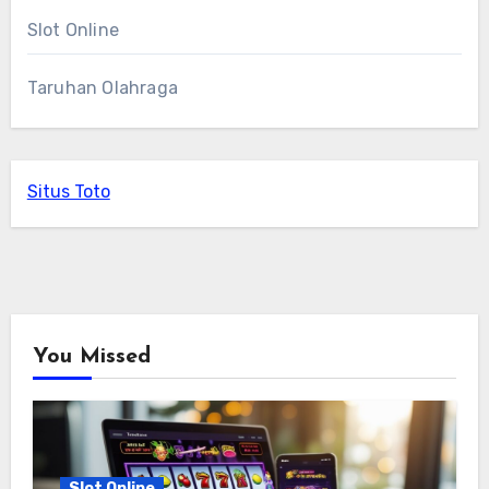
Slot Online
Taruhan Olahraga
Situs Toto
You Missed
Slot Online