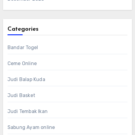
Categories
Bandar Togel
Ceme Online
Judi Balap Kuda
Judi Basket
Judi Tembak Ikan
Sabung Ayam online