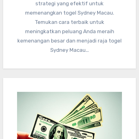
strategi yang efektif untuk
memenangkan togel Sydney Macau.
Temukan cara terbaik untuk
meningkatkan peluang Anda meraih
kemenangan besar dan menjadi raja togel
Sydney Macau…