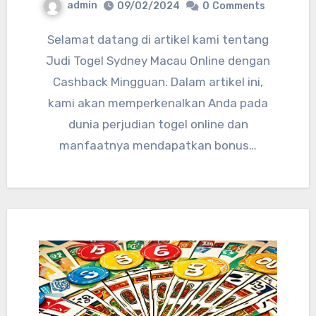
admin
09/02/2024
0
Comments
Selamat datang di artikel kami tentang
Judi Togel Sydney Macau Online dengan
Cashback Mingguan. Dalam artikel ini,
kami akan memperkenalkan Anda pada
dunia perjudian togel online dan
manfaatnya mendapatkan bonus…