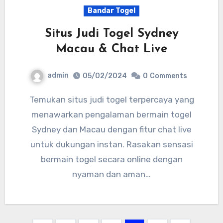
Bandar Togel
Situs Judi Togel Sydney
Macau & Chat Live
admin
05/02/2024
0
Comments
Temukan situs judi togel terpercaya yang
menawarkan pengalaman bermain togel
Sydney dan Macau dengan fitur chat live
untuk dukungan instan. Rasakan sensasi
bermain togel secara online dengan
nyaman dan aman…