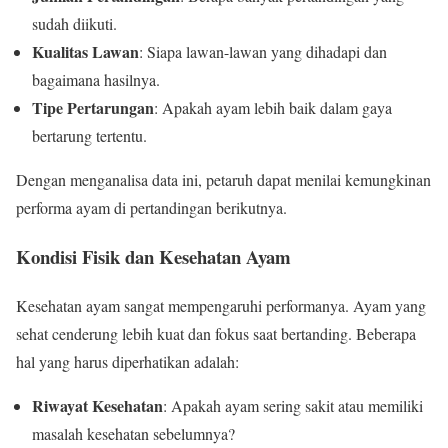
sudah diikuti.
Kualitas Lawan
: Siapa lawan-lawan yang dihadapi dan
bagaimana hasilnya.
Tipe Pertarungan
: Apakah ayam lebih baik dalam gaya
bertarung tertentu.
Dengan menganalisa data ini, petaruh dapat menilai kemungkinan
performa ayam di pertandingan berikutnya.
Kondisi Fisik dan Kesehatan Ayam
Kesehatan ayam sangat mempengaruhi performanya. Ayam yang
sehat cenderung lebih kuat dan fokus saat bertanding. Beberapa
hal yang harus diperhatikan adalah:
Riwayat Kesehatan
: Apakah ayam sering sakit atau memiliki
masalah kesehatan sebelumnya?