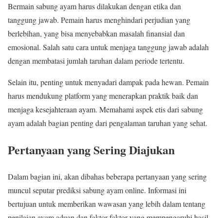
Bermain sabung ayam harus dilakukan dengan etika dan
tanggung jawab. Pemain harus menghindari perjudian yang
berlebihan, yang bisa menyebabkan masalah finansial dan
emosional. Salah satu cara untuk menjaga tanggung jawab adalah
dengan membatasi jumlah taruhan dalam periode tertentu.
Selain itu, penting untuk menyadari dampak pada hewan. Pemain
harus mendukung platform yang menerapkan praktik baik dan
menjaga kesejahteraan ayam. Memahami aspek etis dari sabung
ayam adalah bagian penting dari pengalaman taruhan yang sehat.
Pertanyaan yang Sering Diajukan
Dalam bagian ini, akan dibahas beberapa pertanyaan yang sering
muncul seputar prediksi sabung ayam online. Informasi ini
bertujuan untuk memberikan wawasan yang lebih dalam tentang
penilaian ayam aduan dan faktor-faktor yang mempengaruhi hasil