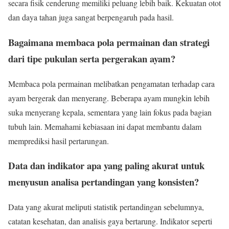
secara fisik cenderung memiliki peluang lebih baik. Kekuatan otot
dan daya tahan juga sangat berpengaruh pada hasil.
Bagaimana membaca pola permainan dan strategi
dari tipe pukulan serta pergerakan ayam?
Membaca pola permainan melibatkan pengamatan terhadap cara
ayam bergerak dan menyerang. Beberapa ayam mungkin lebih
suka menyerang kepala, sementara yang lain fokus pada bagian
tubuh lain. Memahami kebiasaan ini dapat membantu dalam
memprediksi hasil pertarungan.
Data dan indikator apa yang paling akurat untuk
menyusun analisa pertandingan yang konsisten?
Data yang akurat meliputi statistik pertandingan sebelumnya,
catatan kesehatan, dan analisis gaya bertarung. Indikator seperti