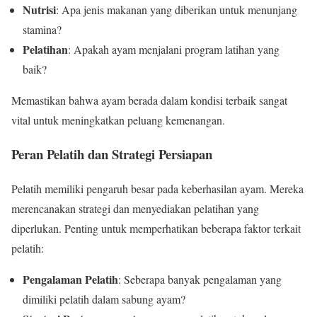
Nutrisi
: Apa jenis makanan yang diberikan untuk menunjang
stamina?
Pelatihan
: Apakah ayam menjalani program latihan yang
baik?
Memastikan bahwa ayam berada dalam kondisi terbaik sangat
vital untuk meningkatkan peluang kemenangan.
Peran Pelatih dan Strategi Persiapan
Pelatih memiliki pengaruh besar pada keberhasilan ayam. Mereka
merencanakan strategi dan menyediakan pelatihan yang
diperlukan. Penting untuk memperhatikan beberapa faktor terkait
pelatih:
Pengalaman Pelatih
: Seberapa banyak pengalaman yang
dimiliki pelatih dalam sabung ayam?