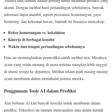
Analisa data statistik adalah penting untuk membuat prediksi yang
akurat. Dengan melihat hasil pertandingan sebelumnya, banyak
informasi dapat diambil, seperti persentase kemenangan, gaya
bertarung, dan kekuatan lawan. Statistik ini biasanya mencakup:
Rekor kemenangan vs. kekalahan
Kinerja di berbagai kondisi
Waktu dan tempat pertandingan sebelumnya
Data ini memungkinkan pemrediksi untuk melihat tren. Misalnya,
ayam yang selalu menang di arena tertentu mungkin lebih unggul
di situasi serupa ke depannya. Melihat rekam jejak masing-masing
ayam membantu dalam memahami potensi mereka.
Penggunaan Tools AI dalam Prediksi
Alat berbasis AI kini banyak tersedia untuk membantu dalam
prediksi. Teknologi ini mampu menganalisis data dalam jumlah