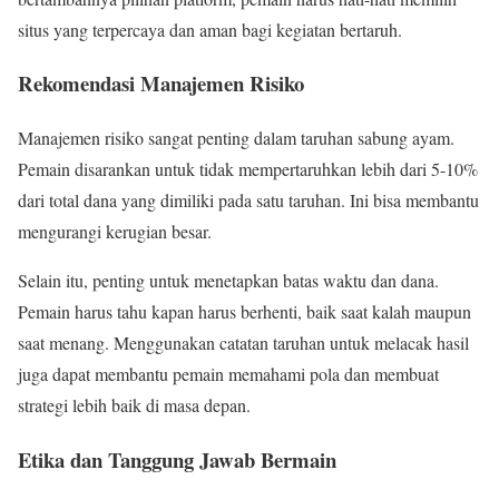
situs yang terpercaya dan aman bagi kegiatan bertaruh.
Rekomendasi Manajemen Risiko
Manajemen risiko sangat penting dalam taruhan sabung ayam.
Pemain disarankan untuk tidak mempertaruhkan lebih dari 5-10%
dari total dana yang dimiliki pada satu taruhan. Ini bisa membantu
mengurangi kerugian besar.
Selain itu, penting untuk menetapkan batas waktu dan dana.
Pemain harus tahu kapan harus berhenti, baik saat kalah maupun
saat menang. Menggunakan catatan taruhan untuk melacak hasil
juga dapat membantu pemain memahami pola dan membuat
strategi lebih baik di masa depan.
Etika dan Tanggung Jawab Bermain