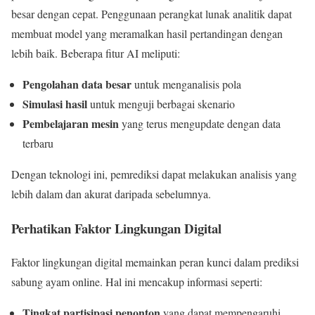
besar dengan cepat. Penggunaan perangkat lunak analitik dapat
membuat model yang meramalkan hasil pertandingan dengan
lebih baik. Beberapa fitur AI meliputi:
Pengolahan data besar
untuk menganalisis pola
Simulasi hasil
untuk menguji berbagai skenario
Pembelajaran mesin
yang terus mengupdate dengan data
terbaru
Dengan teknologi ini, pemrediksi dapat melakukan analisis yang
lebih dalam dan akurat daripada sebelumnya.
Perhatikan Faktor Lingkungan Digital
Faktor lingkungan digital memainkan peran kunci dalam prediksi
sabung ayam online. Hal ini mencakup informasi seperti:
Tingkat partisipasi penonton
yang dapat mempengaruhi