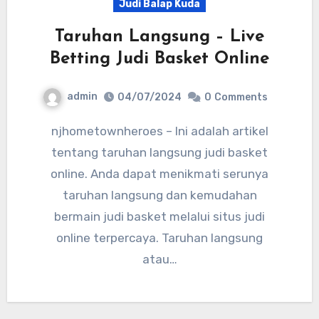
Judi Balap Kuda
Taruhan Langsung – Live
Betting Judi Basket Online
admin
04/07/2024
0
Comments
njhometownheroes – Ini adalah artikel
tentang taruhan langsung judi basket
online. Anda dapat menikmati serunya
taruhan langsung dan kemudahan
bermain judi basket melalui situs judi
online terpercaya. Taruhan langsung
atau…