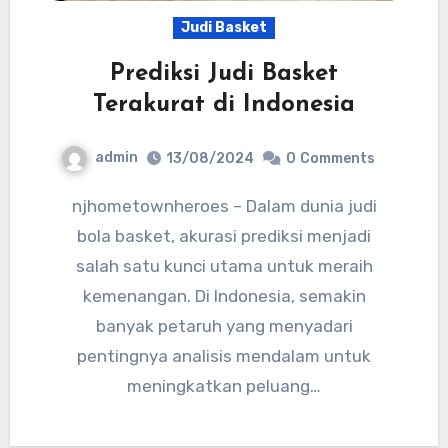
Judi Basket
Prediksi Judi Basket
Terakurat di Indonesia
admin
13/08/2024
0
Comments
njhometownheroes – Dalam dunia judi
bola basket, akurasi prediksi menjadi
salah satu kunci utama untuk meraih
kemenangan. Di Indonesia, semakin
banyak petaruh yang menyadari
pentingnya analisis mendalam untuk
meningkatkan peluang…