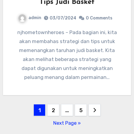
Tips Judi Basket
admin
03/07/2024
0
Comments
njhometownheroes – Pada bagian ini, kita
akan membahas strategi dan tips untuk
memenangkan taruhan judi basket. Kita
akan melihat beberapa strategi yang
dapat digunakan untuk meningkatkan
peluang menang dalam permainan…
Posts
1
2
…
5
pagination
Next Page »