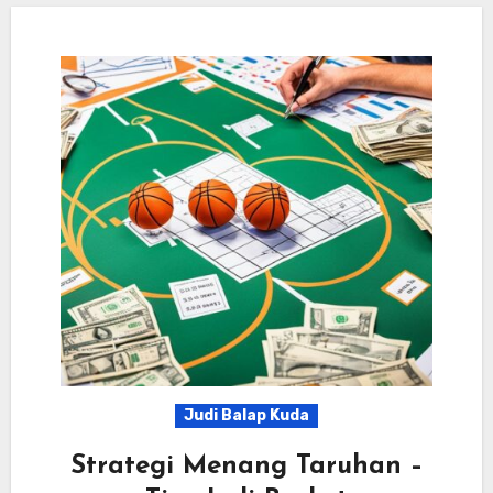
Judi Balap Kuda
Strategi Menang Taruhan –