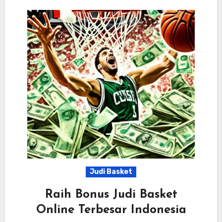
Judi Basket
Raih Bonus Judi Basket
Online Terbesar Indonesia