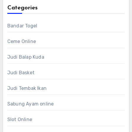
Categories
Bandar Togel
Ceme Online
Judi Balap Kuda
Judi Basket
Judi Tembak Ikan
Sabung Ayam online
Slot Online