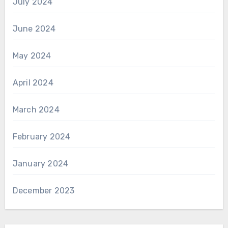
July 2024
June 2024
May 2024
April 2024
March 2024
February 2024
January 2024
December 2023