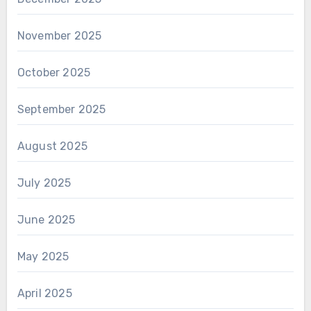
November 2025
October 2025
September 2025
August 2025
July 2025
June 2025
May 2025
April 2025