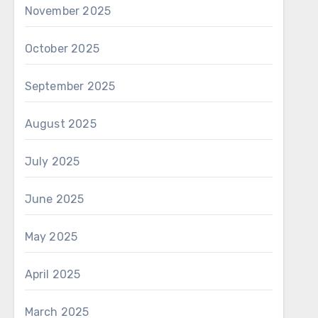
November 2025
October 2025
September 2025
August 2025
July 2025
June 2025
May 2025
April 2025
March 2025