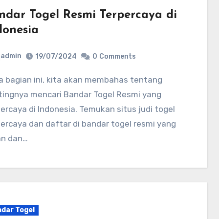
ndar Togel Resmi Terpercaya di
donesia
admin
19/07/2024
0
Comments
tingnya mencari Bandar Togel Resmi yang
ercaya di Indonesia. Temukan situs judi togel
ercaya dan daftar di bandar togel resmi yang
n dan…
dar Togel