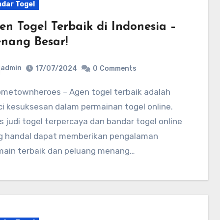
dar Togel
en Togel Terbaik di Indonesia –
nang Besar!
admin
17/07/2024
0
Comments
i kesuksesan dalam permainan togel online.
s judi togel terpercaya dan bandar togel online
g handal dapat memberikan pengalaman
main terbaik dan peluang menang…