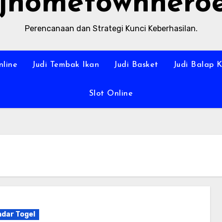
jhometownhero
Perencanaan dan Strategi Kunci Keberhasilan.
line
Judi Tembak Ikan
Judi Basket
Judi Balap 
Slot Online
dar Togel