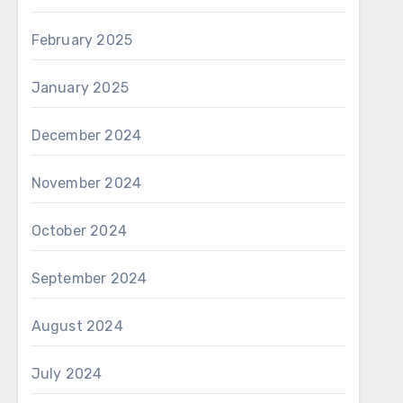
February 2025
January 2025
December 2024
November 2024
October 2024
September 2024
August 2024
July 2024