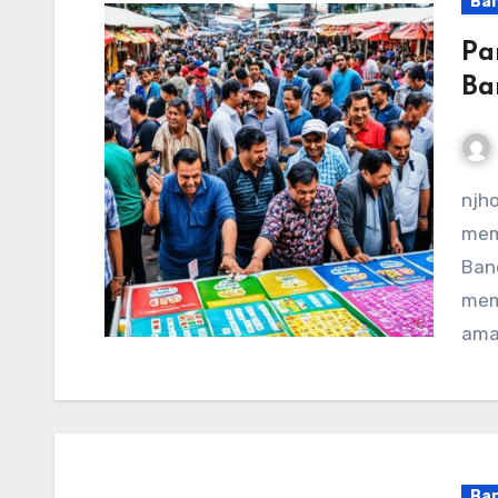
Ban
Pa
Ba
njhometownheroes – Dalam panduan ini, kami akan
mem
Ban
memi
ama
Ban