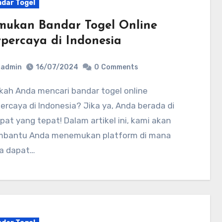
dar Togel
mukan Bandar Togel Online
rpercaya di Indonesia
admin
16/07/2024
0
Comments
ercaya di Indonesia? Jika ya, Anda berada di
at yang tepat! Dalam artikel ini, kami akan
bantu Anda menemukan platform di mana
a dapat…