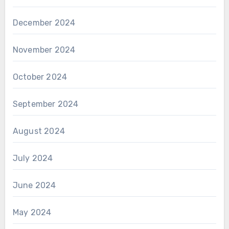
December 2024
November 2024
October 2024
September 2024
August 2024
July 2024
June 2024
May 2024