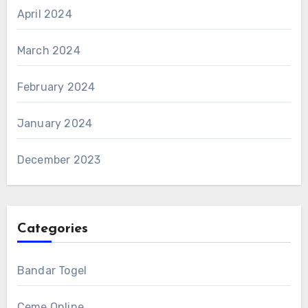
April 2024
March 2024
February 2024
January 2024
December 2023
Categories
Bandar Togel
Ceme Online