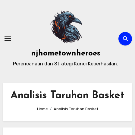
Skip
to
content
njhometownheroes
Perencanaan dan Strategi Kunci Keberhasilan.
Analisis Taruhan Basket
Home
Analisis Taruhan Basket