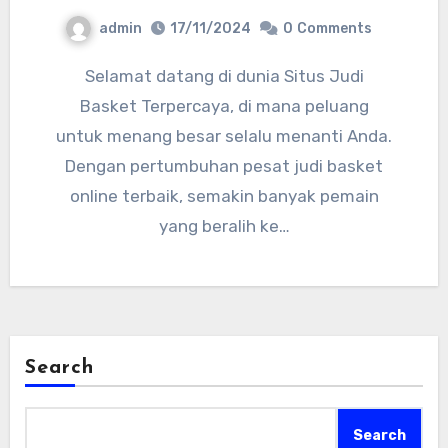
admin
17/11/2024
0
Comments
Selamat datang di dunia Situs Judi
Basket Terpercaya, di mana peluang
untuk menang besar selalu menanti Anda.
Dengan pertumbuhan pesat judi basket
online terbaik, semakin banyak pemain
yang beralih ke…
Search
Search