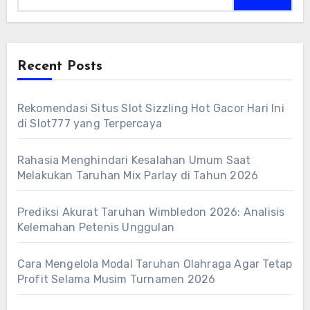
Recent Posts
Rekomendasi Situs Slot Sizzling Hot Gacor Hari Ini
di Slot777 yang Terpercaya
Rahasia Menghindari Kesalahan Umum Saat
Melakukan Taruhan Mix Parlay di Tahun 2026
Prediksi Akurat Taruhan Wimbledon 2026: Analisis
Kelemahan Petenis Unggulan
Cara Mengelola Modal Taruhan Olahraga Agar Tetap
Profit Selama Musim Turnamen 2026