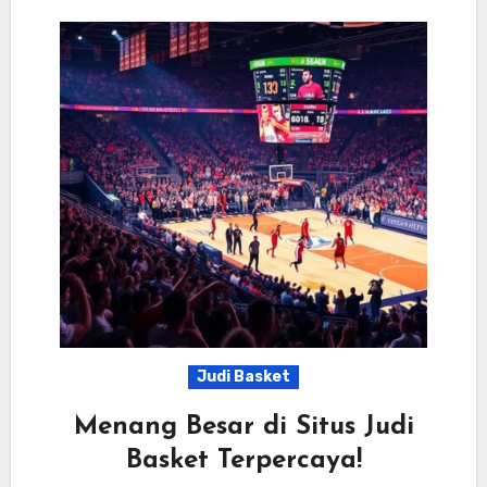
Judi Basket
Menang Besar di Situs Judi
Basket Terpercaya!