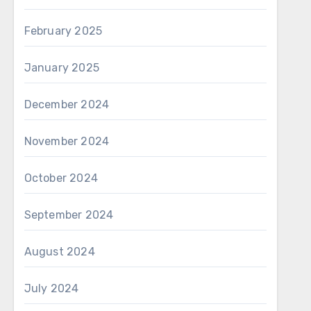
February 2025
January 2025
December 2024
November 2024
October 2024
September 2024
August 2024
July 2024