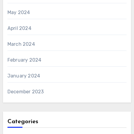
May 2024
April 2024
March 2024
February 2024
January 2024
December 2023
Categories