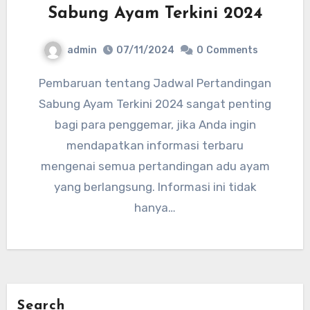
Sabung Ayam Terkini 2024
admin
07/11/2024
0
Comments
Pembaruan tentang Jadwal Pertandingan
Sabung Ayam Terkini 2024 sangat penting
bagi para penggemar, jika Anda ingin
mendapatkan informasi terbaru
mengenai semua pertandingan adu ayam
yang berlangsung. Informasi ini tidak
hanya…
Search