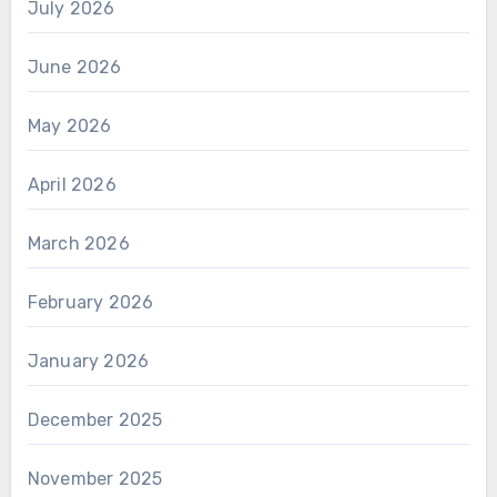
July 2026
June 2026
May 2026
April 2026
March 2026
February 2026
January 2026
December 2025
November 2025