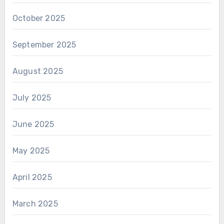
October 2025
September 2025
August 2025
July 2025
June 2025
May 2025
April 2025
March 2025