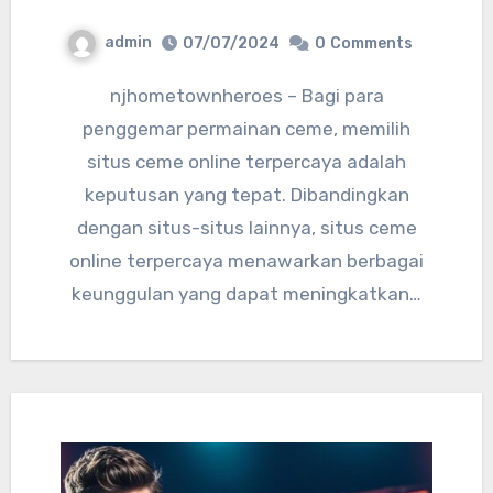
admin
07/07/2024
0
Comments
njhometownheroes – Bagi para
penggemar permainan ceme, memilih
situs ceme online terpercaya adalah
keputusan yang tepat. Dibandingkan
dengan situs-situs lainnya, situs ceme
online terpercaya menawarkan berbagai
keunggulan yang dapat meningkatkan…