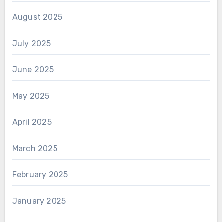
August 2025
July 2025
June 2025
May 2025
April 2025
March 2025
February 2025
January 2025