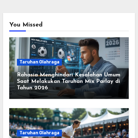
You Missed
Taruhan Olahraga
Rahasia Menghindari Kesalahan Umum
Saat Melakukan Taruhan Mix Parlay di
Tahun 2026
Taruhan Olahraga