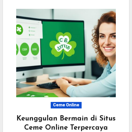
Ceme Online
Keunggulan Bermain di Situs
Ceme Online Terpercaya