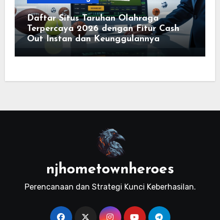
Daftar Situs Taruhan Olahraga
Terpercaya 2026 dengan Fitur Cash
Out Instan dan Keunggulannya
njhometownheroes
Perencanaan dan Strategi Kunci Keberhasilan.