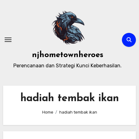
Skip
to
content
njhometownheroes
Perencanaan dan Strategi Kunci Keberhasilan.
hadiah tembak ikan
Home
hadiah tembak ikan