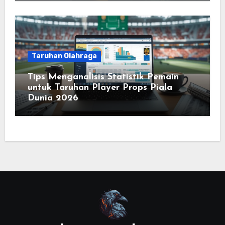
Taruhan Olahraga
Tips Menganalisis Statistik Pemain
untuk Taruhan Player Props Piala
Dunia 2026