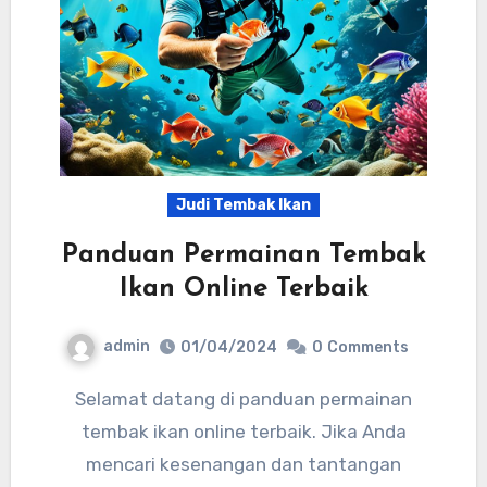
Judi Tembak Ikan
Panduan Permainan Tembak
Ikan Online Terbaik
admin
01/04/2024
0
Comments
Selamat datang di panduan permainan
tembak ikan online terbaik. Jika Anda
mencari kesenangan dan tantangan