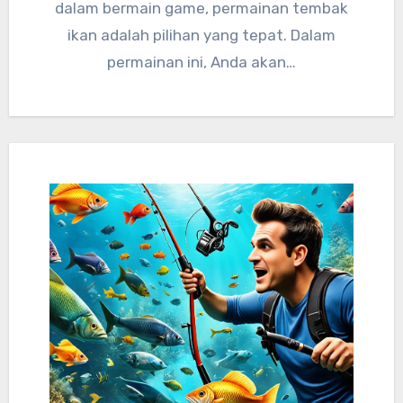
dalam bermain game, permainan tembak
ikan adalah pilihan yang tepat. Dalam
permainan ini, Anda akan…