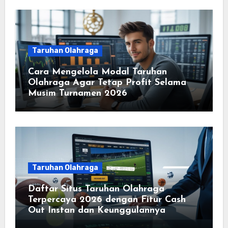
Taruhan Olahraga
Cara Mengelola Modal Taruhan
Olahraga Agar Tetap Profit Selama
Musim Turnamen 2026
Taruhan Olahraga
Daftar Situs Taruhan Olahraga
Terpercaya 2026 dengan Fitur Cash
Out Instan dan Keunggulannya