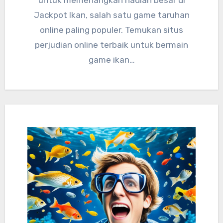
untuk memenangkan hadiah besar di
Jackpot Ikan, salah satu game taruhan
online paling populer. Temukan situs
perjudian online terbaik untuk bermain
game ikan…