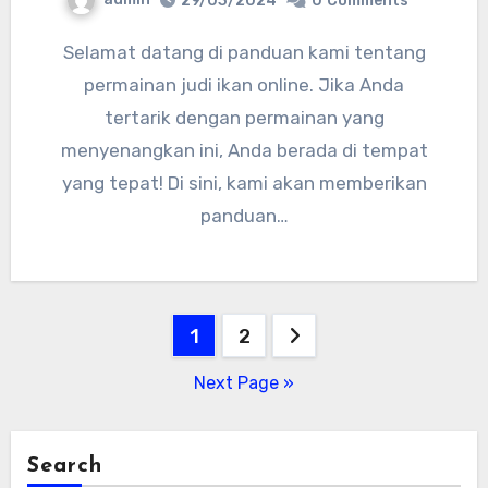
29/03/2024
0
Comments
Selamat datang di panduan kami tentang
permainan judi ikan online. Jika Anda
tertarik dengan permainan yang
menyenangkan ini, Anda berada di tempat
yang tepat! Di sini, kami akan memberikan
panduan…
Posts
1
2
pagination
Next Page »
Search