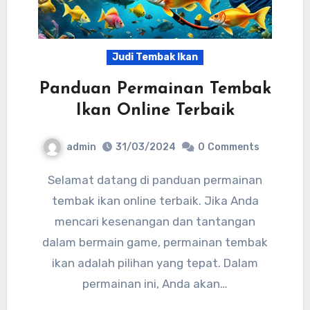
Judi Tembak Ikan
Panduan Permainan Tembak
Ikan Online Terbaik
admin
31/03/2024
0
Comments
Selamat datang di panduan permainan
tembak ikan online terbaik. Jika Anda
mencari kesenangan dan tantangan
dalam bermain game, permainan tembak
ikan adalah pilihan yang tepat. Dalam
permainan ini, Anda akan…