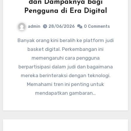
dan Dampaknya bagi
Pengguna di Era Digital
admin
28/06/2026
0
Comments
Banyak orang kini beralih ke platform judi
basket digital. Perkembangan ini
memengaruhi cara pengguna
berpartisipasi dalam judi dan bagaimana
mereka berinteraksi dengan teknologi.
Memahami tren ini penting untuk
mendapatkan gambaran…