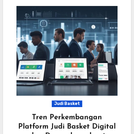
Judi Basket
Tren Perkembangan
Platform Judi Basket Digital