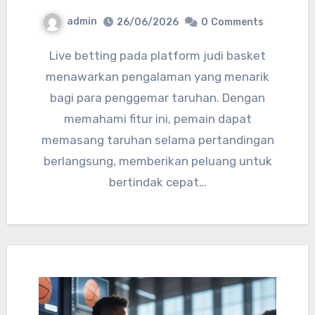
admin
26/06/2026
0
Comments
Live betting pada platform judi basket
menawarkan pengalaman yang menarik
bagi para penggemar taruhan. Dengan
memahami fitur ini, pemain dapat
memasang taruhan selama pertandingan
berlangsung, memberikan peluang untuk
bertindak cepat…