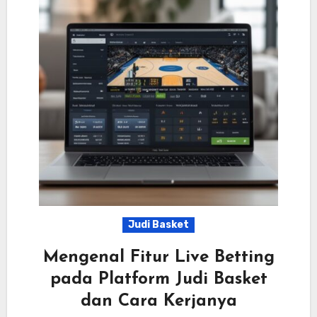
Judi Basket
Mengenal Fitur Live Betting
pada Platform Judi Basket
dan Cara Kerjanya