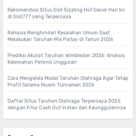
Rekomendasi Situs Slot Sizzling Hot Gacor Hari Ini
di Slot777 yang Terpercaya
Rahasia Menghindari Kesalahan Umum Saat
Melakukan Taruhan Mix Parlay di Tahun 2026
Prediksi Akurat Taruhan Wimbledon 2026: Analisis
Kelemahan Petenis Unggulan
Cara Mengelola Modal Taruhan Olahraga Agar Tetap
Profit Selama Musim Turnamen 2026
Daftar Situs Taruhan Olahraga Terpercaya 2026
dengan Fitur Cash Out Instan dan Keunggulannya