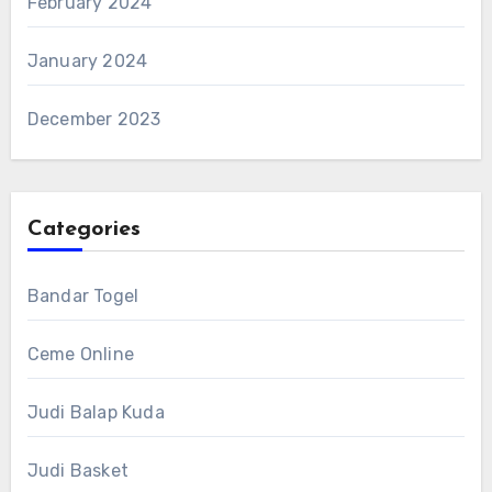
February 2024
January 2024
December 2023
Categories
Bandar Togel
Ceme Online
Judi Balap Kuda
Judi Basket