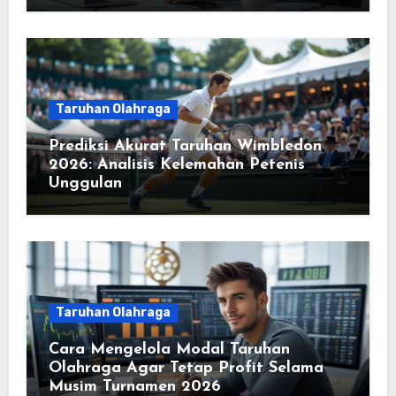
Taruhan Olahraga
Prediksi Akurat Taruhan Wimbledon
2026: Analisis Kelemahan Petenis
Unggulan
Taruhan Olahraga
Cara Mengelola Modal Taruhan
Olahraga Agar Tetap Profit Selama
Musim Turnamen 2026