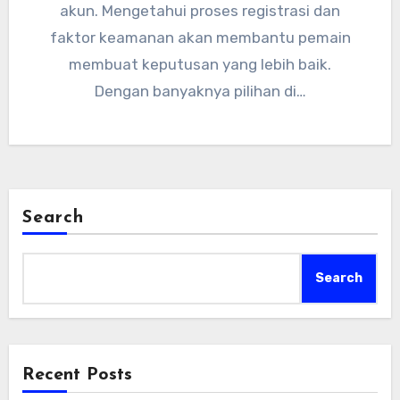
akun. Mengetahui proses registrasi dan
faktor keamanan akan membantu pemain
membuat keputusan yang lebih baik.
Dengan banyaknya pilihan di…
Search
Search
Recent Posts