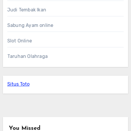
Judi Tembak Ikan
Sabung Ayam online
Slot Online
Taruhan Olahraga
Situs Toto
You Missed