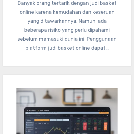
Banyak orang tertarik dengan judi basket
online karena kemudahan dan keseruan
yang ditawarkannya. Namun, ada
beberapa risiko yang perlu dipahami
sebelum memasuki dunia ini. Penggunaan
platform judi basket online dapat…