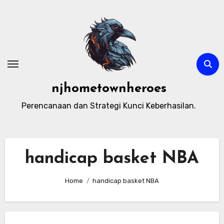
Skip
to
content
njhometownheroes
Perencanaan dan Strategi Kunci Keberhasilan.
handicap basket NBA
Home
handicap basket NBA