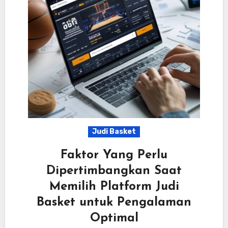
Judi Basket
Faktor Yang Perlu
Dipertimbangkan Saat
Memilih Platform Judi
Basket untuk Pengalaman
Optimal