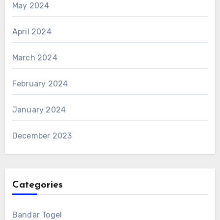
May 2024
April 2024
March 2024
February 2024
January 2024
December 2023
Categories
Bandar Togel