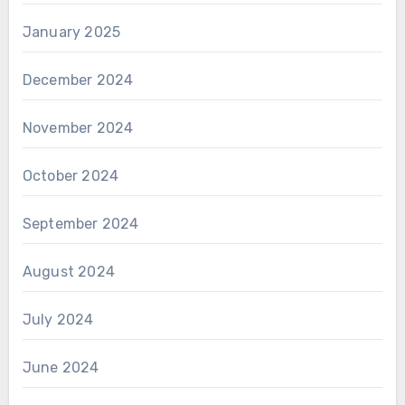
January 2025
December 2024
November 2024
October 2024
September 2024
August 2024
July 2024
June 2024