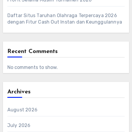
Daftar Situs Taruhan Olahraga Terpercaya 2026
dengan Fitur Cash Out Instan dan Keunggulannya
Recent Comments
No comments to show.
Archives
August 2026
July 2026