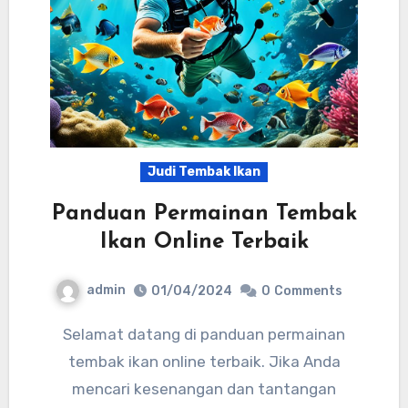
Judi Tembak Ikan
Panduan Permainan Tembak
Ikan Online Terbaik
admin
01/04/2024
0
Comments
Selamat datang di panduan permainan
tembak ikan online terbaik. Jika Anda
mencari kesenangan dan tantangan