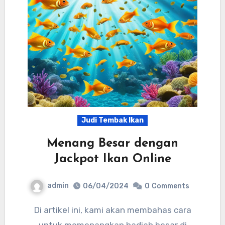
Judi Tembak Ikan
Menang Besar dengan
Jackpot Ikan Online
admin
06/04/2024
0
Comments
Di artikel ini, kami akan membahas cara