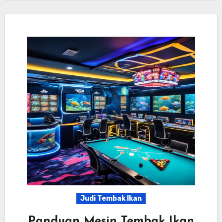
Judi Tembak Ikan
Panduan Mesin Tembak Ikan