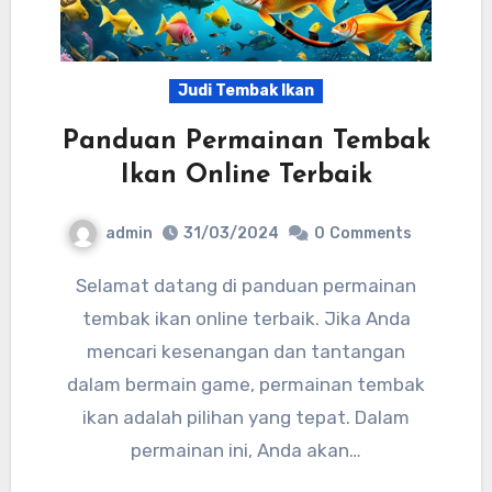
Judi Tembak Ikan
Panduan Permainan Tembak
Ikan Online Terbaik
admin
31/03/2024
0
Comments
Selamat datang di panduan permainan
tembak ikan online terbaik. Jika Anda
mencari kesenangan dan tantangan
dalam bermain game, permainan tembak
ikan adalah pilihan yang tepat. Dalam
permainan ini, Anda akan…