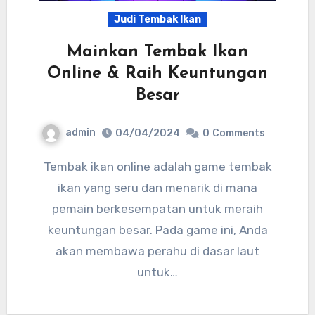
Judi Tembak Ikan
Mainkan Tembak Ikan
Online & Raih Keuntungan
Besar
admin
04/04/2024
0
Comments
Tembak ikan online adalah game tembak
ikan yang seru dan menarik di mana
pemain berkesempatan untuk meraih
keuntungan besar. Pada game ini, Anda
akan membawa perahu di dasar laut
untuk…