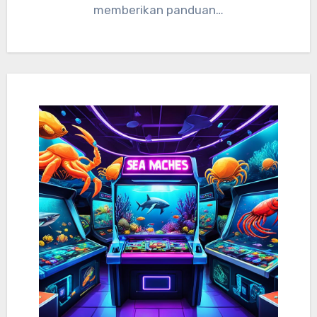
memberikan panduan…