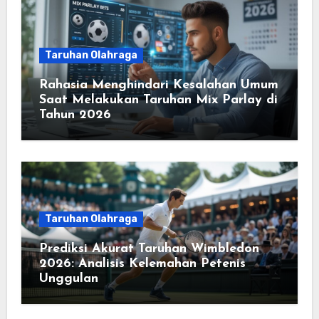
Taruhan Olahraga
Rahasia Menghindari Kesalahan Umum
Saat Melakukan Taruhan Mix Parlay di
Tahun 2026
Taruhan Olahraga
Prediksi Akurat Taruhan Wimbledon
2026: Analisis Kelemahan Petenis
Unggulan