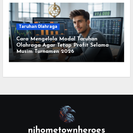
Taruhan Olahraga
Cara Mengelola Modal Taruhan
Olahraga Agar Tetap Profit Selama
Musim Turnamen 2026
njhometownheroes