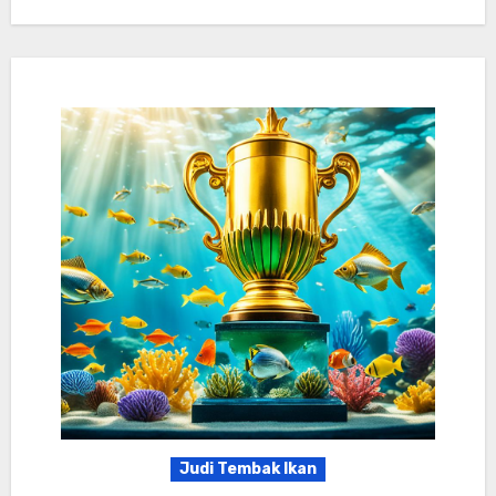
Judi Tembak Ikan