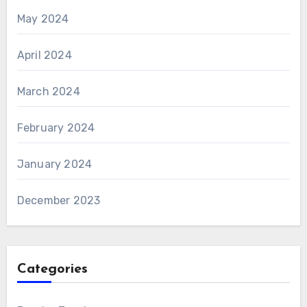
May 2024
April 2024
March 2024
February 2024
January 2024
December 2023
Categories