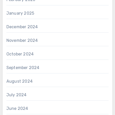
January 2025
December 2024
November 2024
October 2024
September 2024
August 2024
July 2024
June 2024