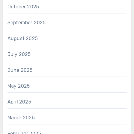
October 2025
September 2025
August 2025
July 2025
June 2025
May 2025
April 2025
March 2025
February 2025