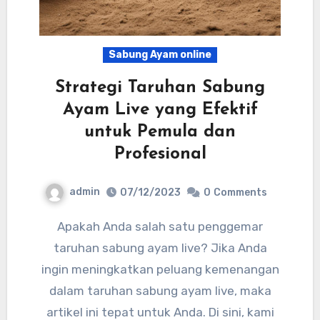
Sabung Ayam online
Strategi Taruhan Sabung
Ayam Live yang Efektif
untuk Pemula dan
Profesional
admin
07/12/2023
0
Comments
Apakah Anda salah satu penggemar
taruhan sabung ayam live? Jika Anda
ingin meningkatkan peluang kemenangan
dalam taruhan sabung ayam live, maka
artikel ini tepat untuk Anda. Di sini, kami