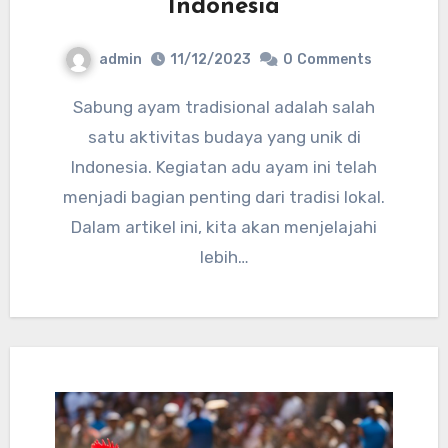
Indonesia
admin
11/12/2023
0
Comments
Sabung ayam tradisional adalah salah
satu aktivitas budaya yang unik di
Indonesia. Kegiatan adu ayam ini telah
menjadi bagian penting dari tradisi lokal.
Dalam artikel ini, kita akan menjelajahi
lebih…