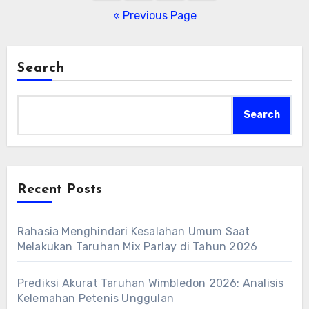
pagination
« Previous Page
Search
Search
Recent Posts
Rahasia Menghindari Kesalahan Umum Saat
Melakukan Taruhan Mix Parlay di Tahun 2026
Prediksi Akurat Taruhan Wimbledon 2026: Analisis
Kelemahan Petenis Unggulan