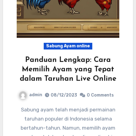
Sabung Ayam online
Panduan Lengkap: Cara
Memilih Ayam yang Tepat
dalam Taruhan Live Online
admin
08/12/2023
0
Comments
Sabung ayam telah menjadi permainan
taruhan populer di Indonesia selama
bertahun-tahun. Namun, memilih ayam