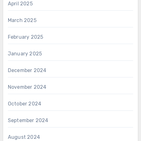
April 2025
March 2025
February 2025
January 2025
December 2024
November 2024
October 2024
September 2024
August 2024