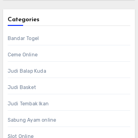
Categories
Bandar Togel
Ceme Online
Judi Balap Kuda
Judi Basket
Judi Tembak Ikan
Sabung Ayam online
Slot Online