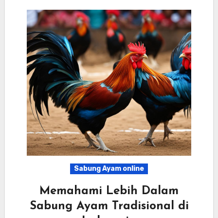
Sabung Ayam online
Memahami Lebih Dalam
Sabung Ayam Tradisional di