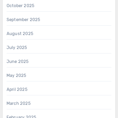
October 2025
September 2025
August 2025
July 2025
June 2025
May 2025
April 2025
March 2025
February 2025