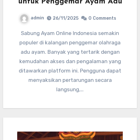
untuk Penggemar Ayam Adu
admin
26/11/2025
0
Comments
Sabung Ayam Online Indonesia semakin
populer di kalangan penggemar olahraga
adu ayam. Banyak yang tertarik dengan
kemudahan akses dan pengalaman yang
ditawarkan platform ini. Pengguna dapat
menyaksikan pertarungan secara
langsung,…