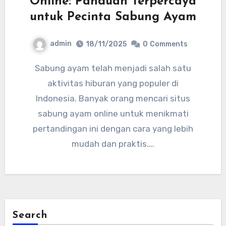
Online: Panduan Terpercaya
untuk Pecinta Sabung Ayam
admin
18/11/2025
0
Comments
Sabung ayam telah menjadi salah satu
aktivitas hiburan yang populer di
Indonesia. Banyak orang mencari situs
sabung ayam online untuk menikmati
pertandingan ini dengan cara yang lebih
mudah dan praktis.…
Search