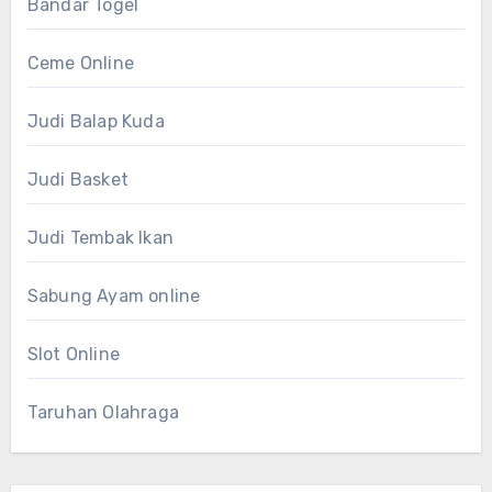
Bandar Togel
Ceme Online
Judi Balap Kuda
Judi Basket
Judi Tembak Ikan
Sabung Ayam online
Slot Online
Taruhan Olahraga