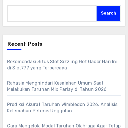
Search
Recent Posts
Rekomendasi Situs Slot Sizzling Hot Gacor Hari Ini
di Slot777 yang Terpercaya
Rahasia Menghindari Kesalahan Umum Saat
Melakukan Taruhan Mix Parlay di Tahun 2026
Prediksi Akurat Taruhan Wimbledon 2026: Analisis
Kelemahan Petenis Unggulan
Cara Mengelola Modal Taruhan Olahraga Agar Tetap