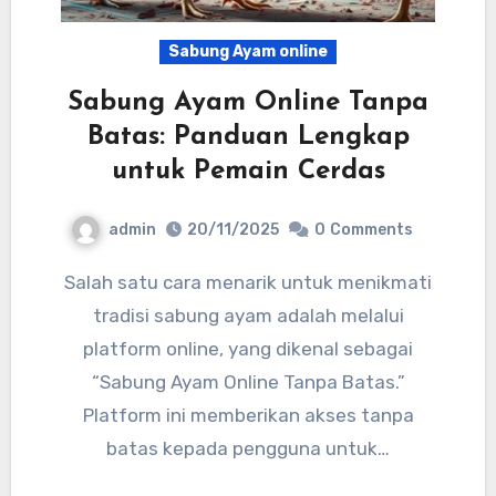
Sabung Ayam online
Sabung Ayam Online Tanpa
Batas: Panduan Lengkap
untuk Pemain Cerdas
admin
20/11/2025
0
Comments
Salah satu cara menarik untuk menikmati
tradisi sabung ayam adalah melalui
platform online, yang dikenal sebagai
“Sabung Ayam Online Tanpa Batas.”
Platform ini memberikan akses tanpa
batas kepada pengguna untuk…