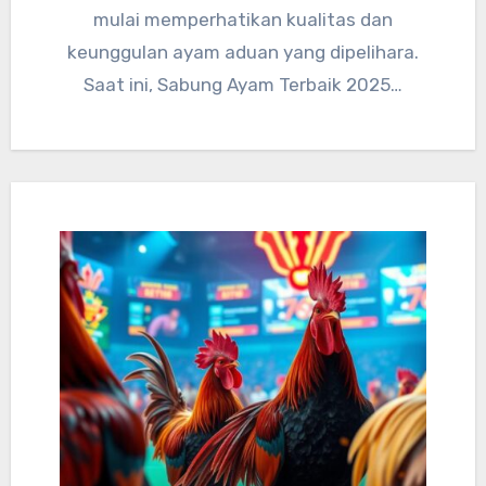
mulai memperhatikan kualitas dan
keunggulan ayam aduan yang dipelihara.
Saat ini, Sabung Ayam Terbaik 2025…