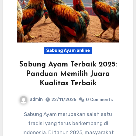
Sabung Ayam online
Sabung Ayam Terbaik 2025:
Panduan Memilih Juara
Kualitas Terbaik
admin
22/11/2025
0
Comments
Sabung Ayam merupakan salah satu
tradisi yang terus berkembang di
Indonesia. Di tahun 2025, masyarakat