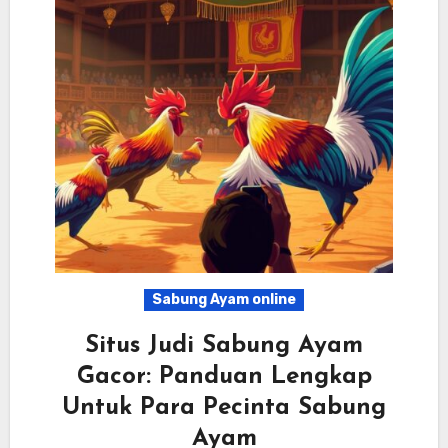
Sabung Ayam online
Situs Judi Sabung Ayam
Gacor: Panduan Lengkap
Untuk Para Pecinta Sabung
Ayam