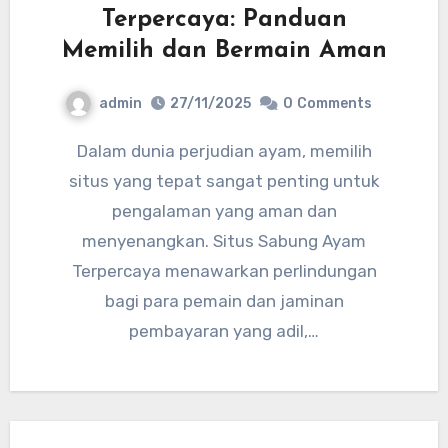
Terpercaya: Panduan
Memilih dan Bermain Aman
admin
27/11/2025
0
Comments
Dalam dunia perjudian ayam, memilih
situs yang tepat sangat penting untuk
pengalaman yang aman dan
menyenangkan. Situs Sabung Ayam
Terpercaya menawarkan perlindungan
bagi para pemain dan jaminan
pembayaran yang adil,…