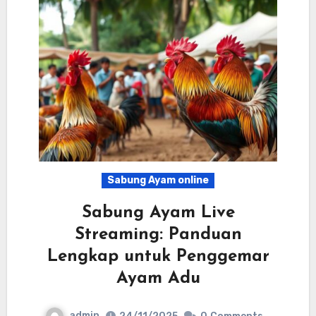
Sabung Ayam online
Sabung Ayam Live
Streaming: Panduan
Lengkap untuk Penggemar
Ayam Adu
admin