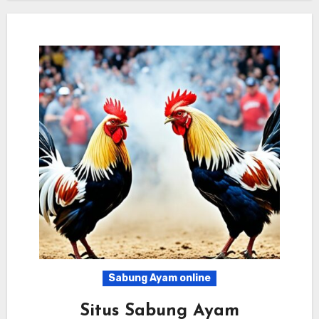
Sabung Ayam online
Situs Sabung Ayam