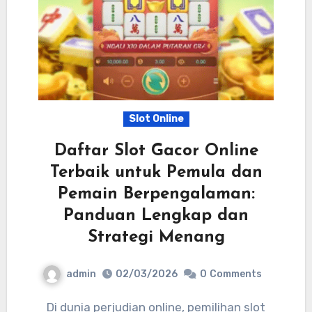
Slot Online
Daftar Slot Gacor Online
Terbaik untuk Pemula dan
Pemain Berpengalaman:
Panduan Lengkap dan
Strategi Menang
admin
02/03/2026
0
Comments
Di dunia perjudian online, pemilihan slot