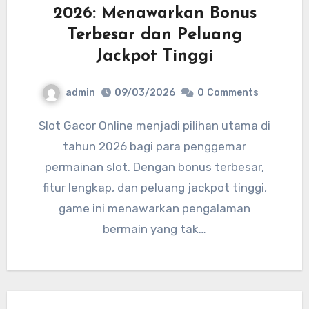
2026: Menawarkan Bonus
Terbesar dan Peluang
Jackpot Tinggi
admin
09/03/2026
0
Comments
Slot Gacor Online menjadi pilihan utama di
tahun 2026 bagi para penggemar
permainan slot. Dengan bonus terbesar,
fitur lengkap, dan peluang jackpot tinggi,
game ini menawarkan pengalaman
bermain yang tak…