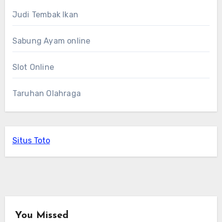
Judi Tembak Ikan
Sabung Ayam online
Slot Online
Taruhan Olahraga
Situs Toto
You Missed