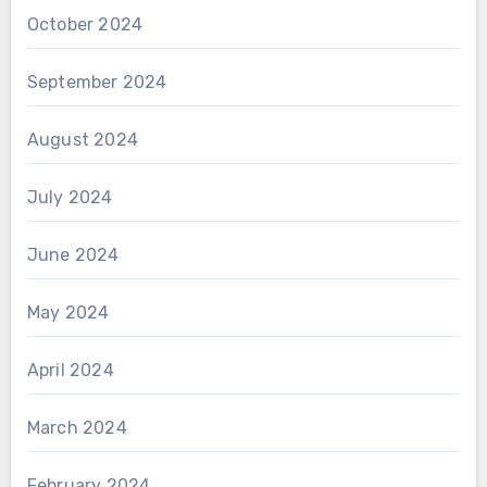
October 2024
September 2024
August 2024
July 2024
June 2024
May 2024
April 2024
March 2024
February 2024