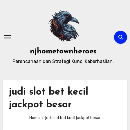
Skip
to
content
njhometownheroes
Perencanaan dan Strategi Kunci Keberhasilan.
judi slot bet kecil
jackpot besar
Home
judi slot bet kecil jackpot besar