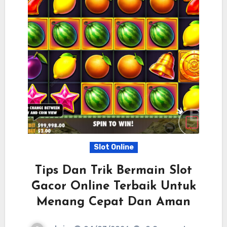
Slot Online
Tips Dan Trik Bermain Slot
Gacor Online Terbaik Untuk
Menang Cepat Dan Aman