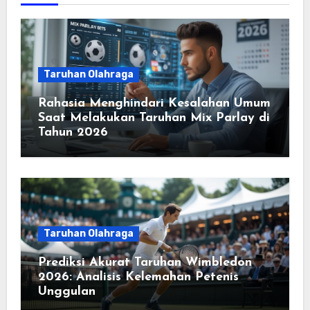
Taruhan Olahraga
Rahasia Menghindari Kesalahan Umum
Saat Melakukan Taruhan Mix Parlay di
Tahun 2026
Taruhan Olahraga
Prediksi Akurat Taruhan Wimbledon
2026: Analisis Kelemahan Petenis
Unggulan