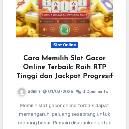
Slot Online
Cara Memilih Slot Gacor
Online Terbaik: Raih RTP
Tinggi dan Jackpot Progresif
admin
01/03/2026
0
Comments
Memilih slot gacor online terbaik dapat
memengaruhi peluang seseorang untuk
menang besar. Pemain disarankan untuk