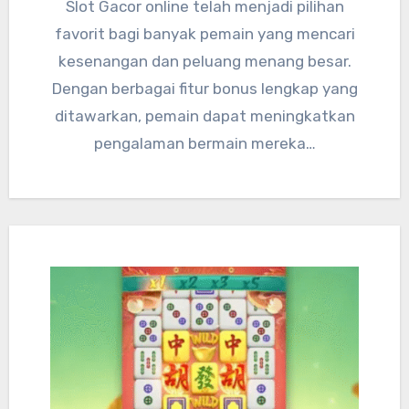
Slot Gacor online telah menjadi pilihan
favorit bagi banyak pemain yang mencari
kesenangan dan peluang menang besar.
Dengan berbagai fitur bonus lengkap yang
ditawarkan, pemain dapat meningkatkan
pengalaman bermain mereka…