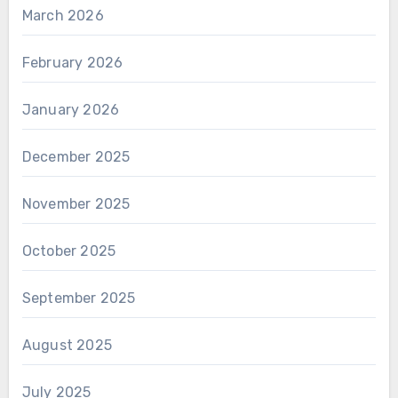
March 2026
February 2026
January 2026
December 2025
November 2025
October 2025
September 2025
August 2025
July 2025