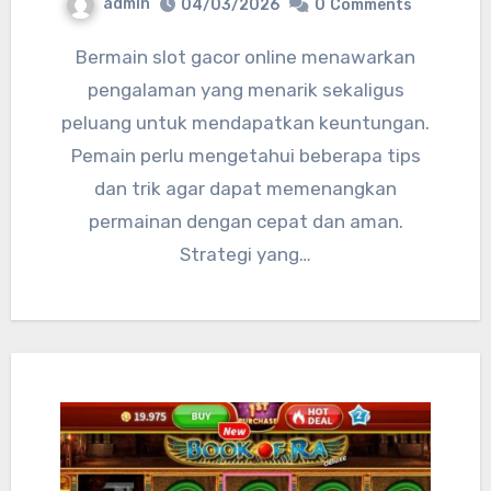
admin
04/03/2026
0
Comments
Bermain slot gacor online menawarkan
pengalaman yang menarik sekaligus
peluang untuk mendapatkan keuntungan.
Pemain perlu mengetahui beberapa tips
dan trik agar dapat memenangkan
permainan dengan cepat dan aman.
Strategi yang…