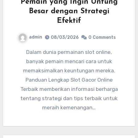
Pemain yang Ingin Untung
Besar dengan Strategi
Efektif
admin
08/03/2026
0
Comments
Dalam dunia permainan slot online,
banyak pemain mencari cara untuk
memaksimalkan keuntungan mereka.
Panduan Lengkap Slot Gacor Online
Terbaik memberikan informasi berharga
tentang strategi dan tips terbaik untuk
meraih kemenangan…