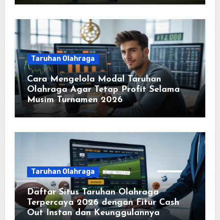
Taruhan Olahraga
Cara Mengelola Modal Taruhan
Olahraga Agar Tetap Profit Selama
Musim Turnamen 2026
Taruhan Olahraga
Daftar Situs Taruhan Olahraga
Terpercaya 2026 dengan Fitur Cash
Out Instan dan Keunggulannya