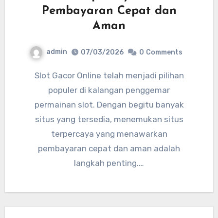
Pembayaran Cepat dan
Aman
admin
07/03/2026
0
Comments
Slot Gacor Online telah menjadi pilihan
populer di kalangan penggemar
permainan slot. Dengan begitu banyak
situs yang tersedia, menemukan situs
terpercaya yang menawarkan
pembayaran cepat dan aman adalah
langkah penting.…