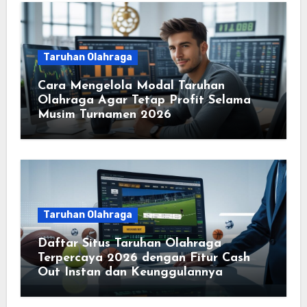
Taruhan Olahraga
Cara Mengelola Modal Taruhan
Olahraga Agar Tetap Profit Selama
Musim Turnamen 2026
Taruhan Olahraga
Daftar Situs Taruhan Olahraga
Terpercaya 2026 dengan Fitur Cash
Out Instan dan Keunggulannya