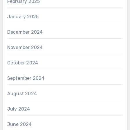
February 2025
January 2025
December 2024
November 2024
October 2024
September 2024
August 2024
July 2024
June 2024