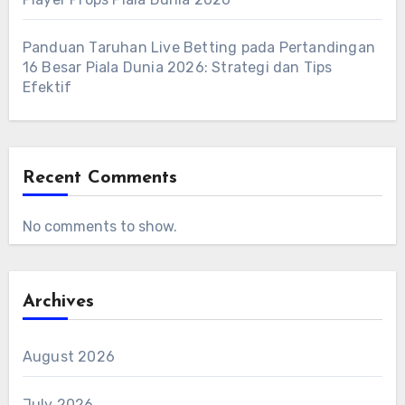
Panduan Taruhan Live Betting pada Pertandingan
16 Besar Piala Dunia 2026: Strategi dan Tips
Efektif
Recent Comments
No comments to show.
Archives
August 2026
July 2026