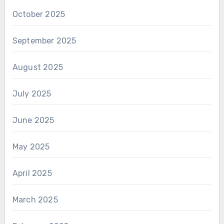
October 2025
September 2025
August 2025
July 2025
June 2025
May 2025
April 2025
March 2025