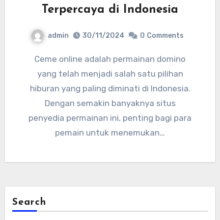
Terpercaya di Indonesia
admin
30/11/2024
0
Comments
Ceme online adalah permainan domino
yang telah menjadi salah satu pilihan
hiburan yang paling diminati di Indonesia.
Dengan semakin banyaknya situs
penyedia permainan ini, penting bagi para
pemain untuk menemukan…
Search