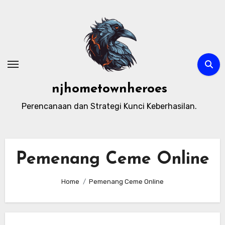
Skip
to
content
njhometownheroes
Perencanaan dan Strategi Kunci Keberhasilan.
Pemenang Ceme Online
Home
Pemenang Ceme Online