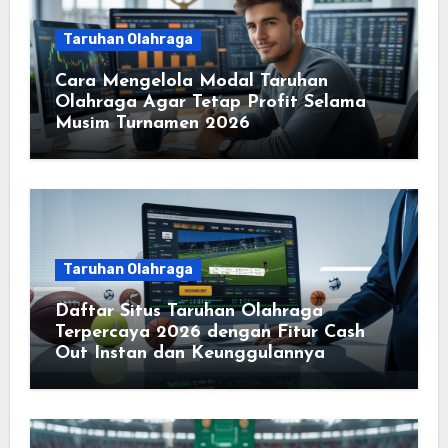
Taruhan Olahraga
Cara Mengelola Modal Taruhan
Olahraga Agar Tetap Profit Selama
Musim Turnamen 2026
Taruhan Olahraga
Daftar Situs Taruhan Olahraga
Terpercaya 2026 dengan Fitur Cash
Out Instan dan Keunggulannya