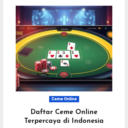
Ceme Online
Daftar Ceme Online
Terpercaya di Indonesia