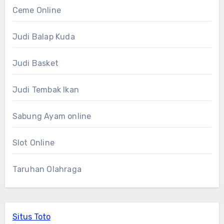
Ceme Online
Judi Balap Kuda
Judi Basket
Judi Tembak Ikan
Sabung Ayam online
Slot Online
Taruhan Olahraga
Situs Toto