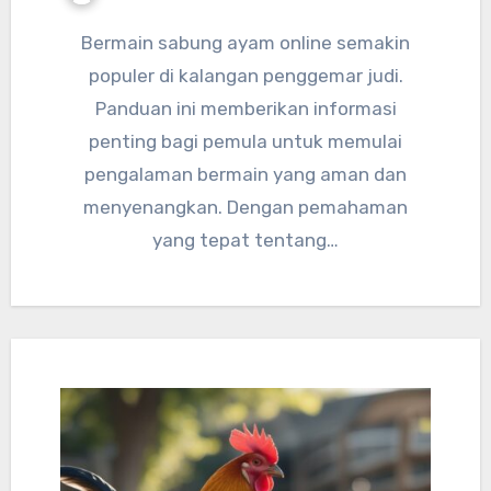
Bermain sabung ayam online semakin
populer di kalangan penggemar judi.
Panduan ini memberikan informasi
penting bagi pemula untuk memulai
pengalaman bermain yang aman dan
menyenangkan. Dengan pemahaman
yang tepat tentang…