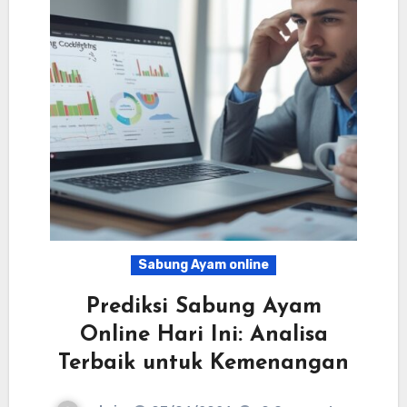
Sabung Ayam online
Prediksi Sabung Ayam
Online Hari Ini: Analisa
Terbaik untuk Kemenangan