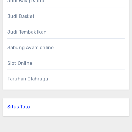
Judi Balap Kuda
Judi Basket
Judi Tembak Ikan
Sabung Ayam online
Slot Online
Taruhan Olahraga
Situs Toto