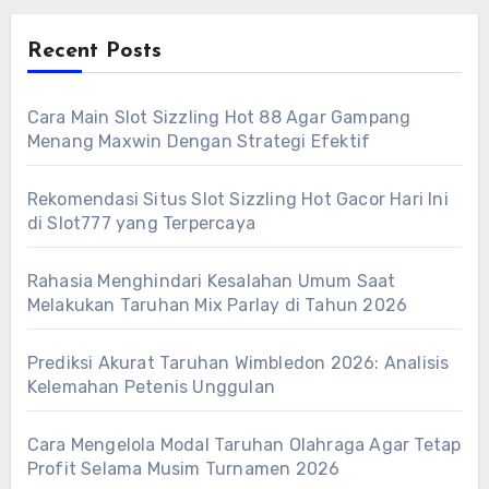
Recent Posts
Cara Main Slot Sizzling Hot 88 Agar Gampang
Menang Maxwin Dengan Strategi Efektif
Rekomendasi Situs Slot Sizzling Hot Gacor Hari Ini
di Slot777 yang Terpercaya
Rahasia Menghindari Kesalahan Umum Saat
Melakukan Taruhan Mix Parlay di Tahun 2026
Prediksi Akurat Taruhan Wimbledon 2026: Analisis
Kelemahan Petenis Unggulan
Cara Mengelola Modal Taruhan Olahraga Agar Tetap
Profit Selama Musim Turnamen 2026