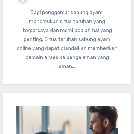
Bagi penggemar sabung ayam,
menemukan situs taruhan yang
terpercaya dan resmi adalah hal yang
penting. Situs taruhan sabung ayam
online yang dapat diandalkan memberikan
pemain akses ke pengalaman yang
aman…