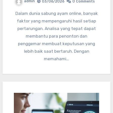
admin
03/06/2026
0
Comments
Dalam dunia sabung ayam online, banyak
faktor yang mempengaruhi hasil setiap
pertarungan. Analisa yang tepat dapat
membantu para penonton dan
penggemar membuat keputusan yang
lebih baik saat bertaruh. Dengan
memahami…