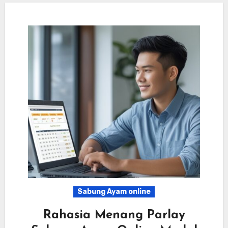
Sabung Ayam online
Rahasia Menang Parlay