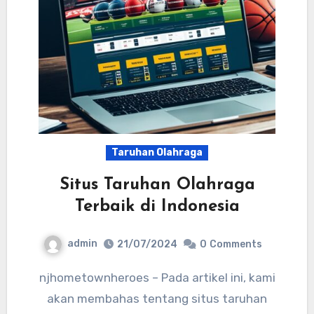
Taruhan Olahraga
Situs Taruhan Olahraga
Terbaik di Indonesia
admin
21/07/2024
0
Comments
njhometownheroes – Pada artikel ini, kami
akan membahas tentang situs taruhan