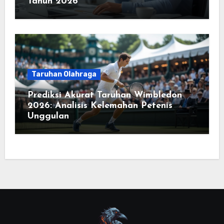
Tahun 2026
Taruhan Olahraga
Prediksi Akurat Taruhan Wimbledon
2026: Analisis Kelemahan Petenis
Unggulan