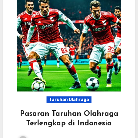
Taruhan Olahraga
Pasaran Taruhan Olahraga
Terlengkap di Indonesia