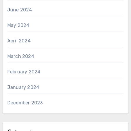
June 2024
May 2024
April 2024
March 2024
February 2024
January 2024
December 2023