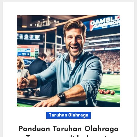
Taruhan Olahraga
Panduan Taruhan Olahraga