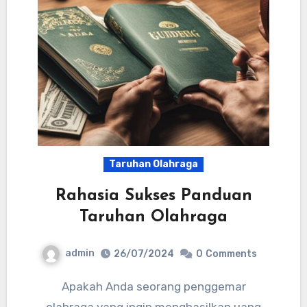
Taruhan Olahraga
Rahasia Sukses Panduan
Taruhan Olahraga
admin
26/07/2024
0
Comments
Apakah Anda seorang penggemar