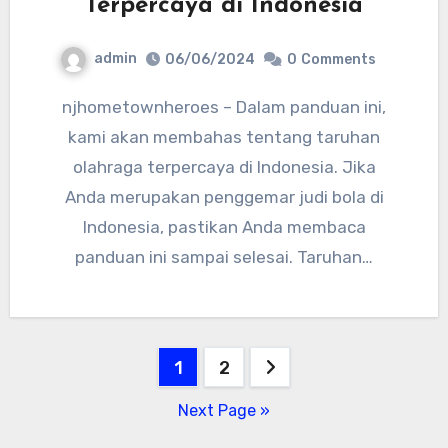
Terpercaya di Indonesia
admin
06/06/2024
0
Comments
njhometownheroes – Dalam panduan ini,
kami akan membahas tentang taruhan
olahraga terpercaya di Indonesia. Jika
Anda merupakan penggemar judi bola di
Indonesia, pastikan Anda membaca
panduan ini sampai selesai. Taruhan…
Posts
1
2
pagination
Next Page »