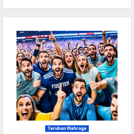
Taruhan Olahraga