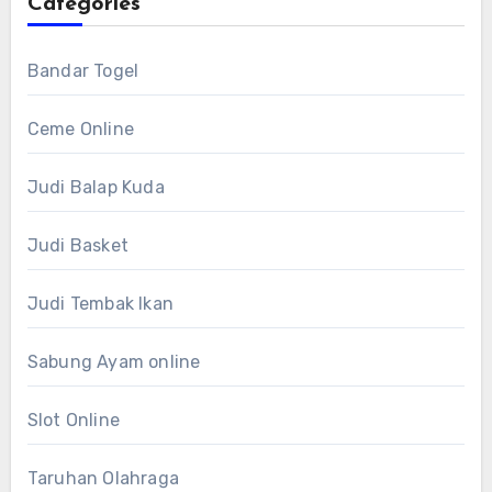
Categories
Bandar Togel
Ceme Online
Judi Balap Kuda
Judi Basket
Judi Tembak Ikan
Sabung Ayam online
Slot Online
Taruhan Olahraga