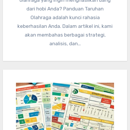
olahraga yang ingin menghasilkan uang
dari hobi Anda? Panduan Taruhan
Olahraga adalah kunci rahasia
keberhasilan Anda. Dalam artikel ini, kami
akan membahas berbagai strategi,
analisis, dan…