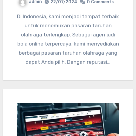
admin
22/07/2024
0
Comments
Di Indonesia, kami menjadi tempat terbaik
untuk menemukan pasaran taruhan
olahraga terlengkap. Sebagai agen judi
bola online terpercaya, kami menyediakan
berbagai pasaran taruhan olahraga yang
dapat Anda pilih. Dengan reputasi…