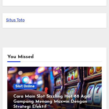
Situs Toto
You Missed
Slot Online
Cara Main Slot Sizzling Hot 88 Agar
Gampang Menang Maxwin Dengan
Strategi Efektif