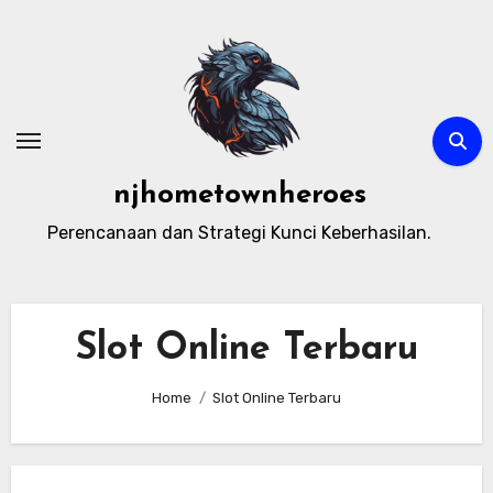
Skip
to
content
njhometownheroes
Perencanaan dan Strategi Kunci Keberhasilan.
Slot Online Terbaru
Home
Slot Online Terbaru