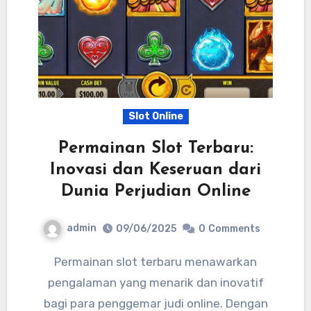
Slot Online
Permainan Slot Terbaru:
Inovasi dan Keseruan dari
Dunia Perjudian Online
admin
09/06/2025
0
Comments
Permainan slot terbaru menawarkan
pengalaman yang menarik dan inovatif
bagi para penggemar judi online. Dengan