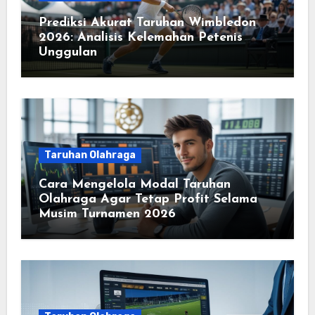
Prediksi Akurat Taruhan Wimbledon
2026: Analisis Kelemahan Petenis
Unggulan
Taruhan Olahraga
Cara Mengelola Modal Taruhan
Olahraga Agar Tetap Profit Selama
Musim Turnamen 2026