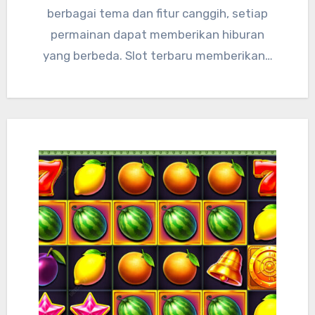
berbagai tema dan fitur canggih, setiap
permainan dapat memberikan hiburan
yang berbeda. Slot terbaru memberikan…