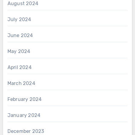
August 2024
July 2024
June 2024
May 2024
April 2024
March 2024
February 2024
January 2024
December 2023