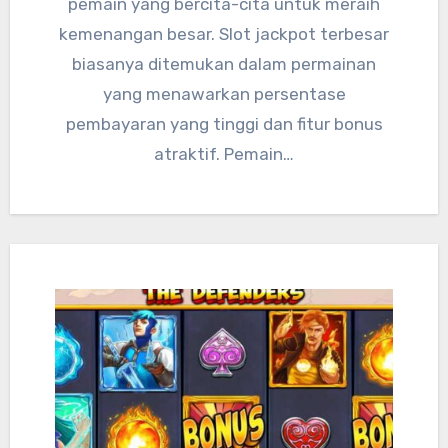
pemain yang bercita-cita untuk meraih
kemenangan besar. Slot jackpot terbesar
biasanya ditemukan dalam permainan
yang menawarkan persentase
pembayaran yang tinggi dan fitur bonus
atraktif. Pemain…