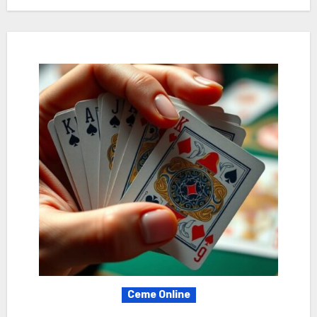
Ceme Online