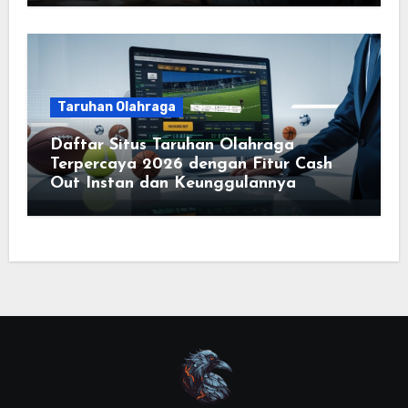
Taruhan Olahraga
Daftar Situs Taruhan Olahraga
Terpercaya 2026 dengan Fitur Cash
Out Instan dan Keunggulannya