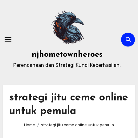
Skip
to
content
njhometownheroes
Perencanaan dan Strategi Kunci Keberhasilan.
strategi jitu ceme online
untuk pemula
Home
strategi jitu ceme online untuk pemula