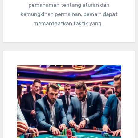
pemahaman tentang aturan dan
kemungkinan permainan, pemain dapat
memanfaatkan taktik yang…