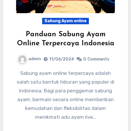
Sabung Ayam online
Panduan Sabung Ayam
Online Terpercaya Indonesia
admin
11/06/2024
0
Comments
Sabung ayam online terpercaya adalah
salah satu bentuk hiburan yang populer di
Indonesia. Bagi para penggemar sabung
ayam, bermain secara online memberikan
kemudahan dan fleksibilitas dalam
menikmati adu ayam live…