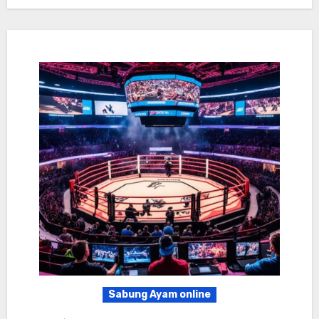
Sabung Ayam online