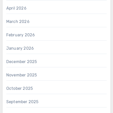
April 2026
March 2026
February 2026
January 2026
December 2025
November 2025
October 2025
September 2025