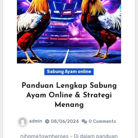
Sabung Ayam online
Panduan Lengkap Sabung
Ayam Online & Strategi
Menang
admin
08/06/2024
0
Comments
njhometownheroes – Di dalam panduan