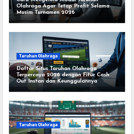
Olahraga Agar Tetap Profit Selama
Musim Turnamen 2026
Taruhan Olahraga
Daftar Situs Taruhan Olahraga
Terpercaya 2026 dengan Fitur Cash
Out Instan dan Keunggulannya
Taruhan Olahraga