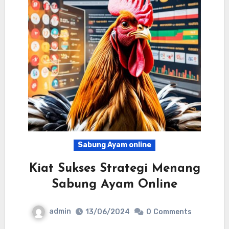
Sabung Ayam online
Kiat Sukses Strategi Menang
Sabung Ayam Online
admin
13/06/2024
0
Comments