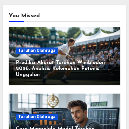
You Missed
Taruhan Olahraga
Prediksi Akurat Taruhan Wimbledon
2026: Analisis Kelemahan Petenis
Unggulan
Taruhan Olahraga
Cara Mengelola Modal Taruhan