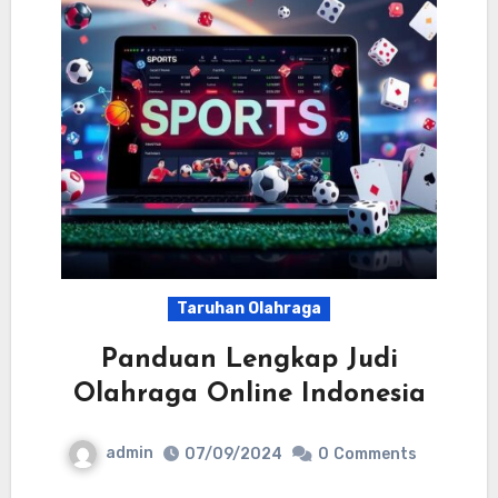
Taruhan Olahraga
Panduan Lengkap Judi
Olahraga Online Indonesia
admin
07/09/2024
0
Comments