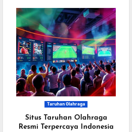
Taruhan Olahraga
Situs Taruhan Olahraga
Resmi Terpercaya Indonesia