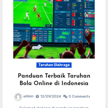
Taruhan Olahraga
Panduan Terbaik Taruhan
Bola Online di Indonesia
admin
12/09/2024
0
Comments