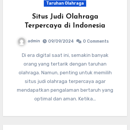
Taruhan Olahraga
Situs Judi Olahraga
Terpercaya di Indonesia
admin
09/09/2024
0
Comments
Di era digital saat ini, semakin banyak
orang yang tertarik dengan taruhan
olahraga. Namun, penting untuk memilih
situs judi olahraga terpercaya agar
mendapatkan pengalaman bertaruh yang
optimal dan aman. Ketika…