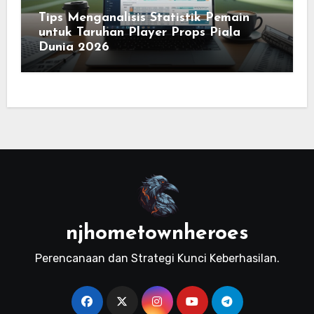
Tips Menganalisis Statistik Pemain
untuk Taruhan Player Props Piala
Dunia 2026
njhometownheroes
Perencanaan dan Strategi Kunci Keberhasilan.