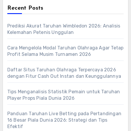
Recent Posts
Prediksi Akurat Taruhan Wimbledon 2026: Analisis
Kelemahan Petenis Unggulan
Cara Mengelola Modal Taruhan Olahraga Agar Tetap
Profit Selama Musim Turnamen 2026
Daftar Situs Taruhan Olahraga Terpercaya 2026
dengan Fitur Cash Out Instan dan Keunggulannya
Tips Menganalisis Statistik Pemain untuk Taruhan
Player Props Piala Dunia 2026
Panduan Taruhan Live Betting pada Pertandingan
16 Besar Piala Dunia 2026: Strategi dan Tips
Efektif