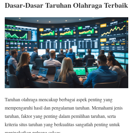
Dasar-Dasar Taruhan Olahraga Terbaik
Taruhan olahraga mencakup berbagai aspek penting yang
mempengaruhi hasil dan pengalaman taruhan. Memahami jenis
taruhan, faktor yang penting dalam pemilihan taruhan, serta
kriteria situs taruhan yang berkualitas sangatlah penting untuk
meningkatkan peluang sukses.