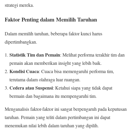
strategi mereka.
Faktor Penting dalam Memilih Taruhan
Dalam memilih taruhan, beberapa faktor kunci harus
dipertimbangkan.
Statistik Tim dan Pemain
: Melihat performa terakhir tim dan
pemain akan memberikan insight yang lebih baik.
Kondisi Cuaca
: Cuaca bisa memengaruhi performa tim,
terutama dalam olahraga luar ruangan.
Cedera atau Suspensi
: Ketahui siapa yang tidak dapat
bermain dan bagaimana itu mempengaruhi tim.
Menganalisis faktor-faktor ini sangat berpengaruh pada keputusan
taruhan. Pemain yang teliti dalam pertimbangan ini dapat
menemukan nilai lebih dalam taruhan yang dipilih.