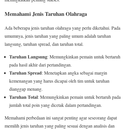
Memahami Jenis Taruhan Olahraga
Ada beberapa jenis taruhan olahraga yang perlu diketahui. Pada
umumnya, jenis taruhan yang paling umum adalah taruhan
langsung, taruhan spread, dan taruhan total.
Taruhan Langsung
: Memungkinkan pemain untuk bertaruh
pada hasil akhir dari pertandingan.
Taruhan Spread
: Menetapkan angka sebagai margin
kemenangan yang harus dicapai oleh tim untuk taruhan
dianggap menang.
Taruhan Total
: Memungkinkan pemain untuk bertaruh pada
jumlah total poin yang dicetak dalam pertandingan.
Memahami perbedaan ini sangat penting agar seseorang dapat
memilih jenis taruhan yang paling sesuai dengan analisis dan