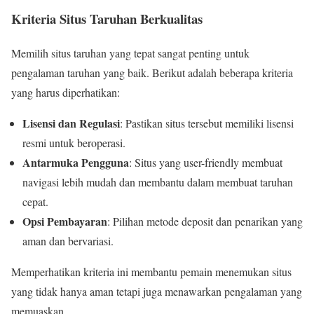
Kriteria Situs Taruhan Berkualitas
Memilih situs taruhan yang tepat sangat penting untuk
pengalaman taruhan yang baik. Berikut adalah beberapa kriteria
yang harus diperhatikan:
Lisensi dan Regulasi
: Pastikan situs tersebut memiliki lisensi
resmi untuk beroperasi.
Antarmuka Pengguna
: Situs yang user-friendly membuat
navigasi lebih mudah dan membantu dalam membuat taruhan
cepat.
Opsi Pembayaran
: Pilihan metode deposit dan penarikan yang
aman dan bervariasi.
Memperhatikan kriteria ini membantu pemain menemukan situs
yang tidak hanya aman tetapi juga menawarkan pengalaman yang
memuaskan.