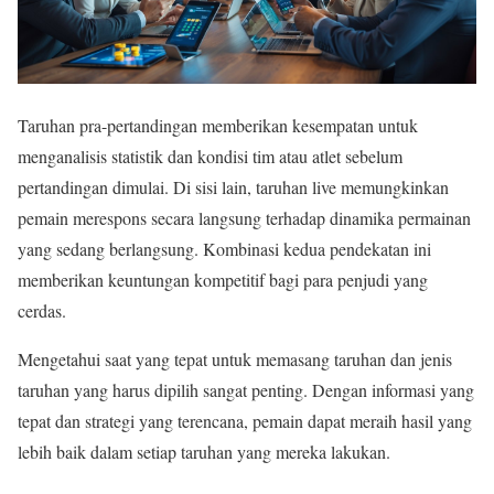
Taruhan pra-pertandingan memberikan kesempatan untuk
menganalisis statistik dan kondisi tim atau atlet sebelum
pertandingan dimulai. Di sisi lain, taruhan live memungkinkan
pemain merespons secara langsung terhadap dinamika permainan
yang sedang berlangsung. Kombinasi kedua pendekatan ini
memberikan keuntungan kompetitif bagi para penjudi yang
cerdas.
Mengetahui saat yang tepat untuk memasang taruhan dan jenis
taruhan yang harus dipilih sangat penting. Dengan informasi yang
tepat dan strategi yang terencana, pemain dapat meraih hasil yang
lebih baik dalam setiap taruhan yang mereka lakukan.