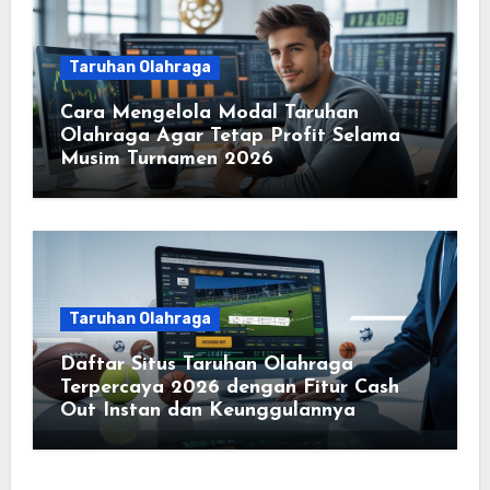
Taruhan Olahraga
Cara Mengelola Modal Taruhan
Olahraga Agar Tetap Profit Selama
Musim Turnamen 2026
Taruhan Olahraga
Daftar Situs Taruhan Olahraga
Terpercaya 2026 dengan Fitur Cash
Out Instan dan Keunggulannya