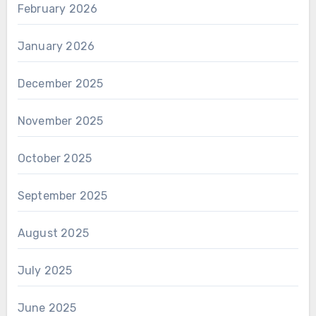
February 2026
January 2026
December 2025
November 2025
October 2025
September 2025
August 2025
July 2025
June 2025