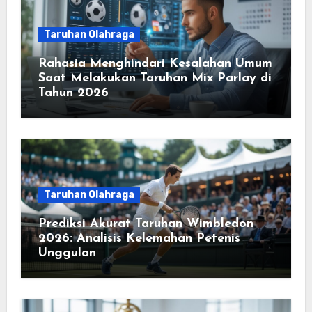
Taruhan Olahraga
Rahasia Menghindari Kesalahan Umum
Saat Melakukan Taruhan Mix Parlay di
Tahun 2026
Taruhan Olahraga
Prediksi Akurat Taruhan Wimbledon
2026: Analisis Kelemahan Petenis
Unggulan