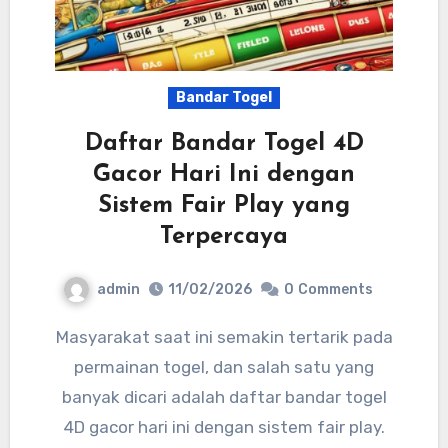
Bandar Togel
Daftar Bandar Togel 4D
Gacor Hari Ini dengan
Sistem Fair Play yang
Terpercaya
admin
11/02/2026
0
Comments
Masyarakat saat ini semakin tertarik pada
permainan togel, dan salah satu yang
banyak dicari adalah daftar bandar togel
4D gacor hari ini dengan sistem fair play.