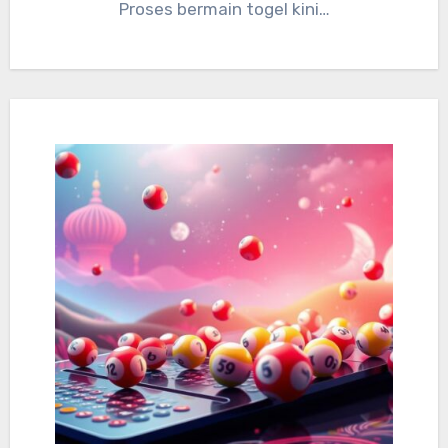
Proses bermain togel kini…