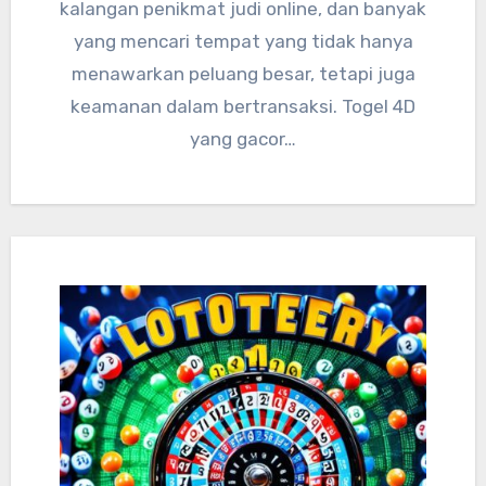
kalangan penikmat judi online, dan banyak
yang mencari tempat yang tidak hanya
menawarkan peluang besar, tetapi juga
keamanan dalam bertransaksi. Togel 4D
yang gacor…