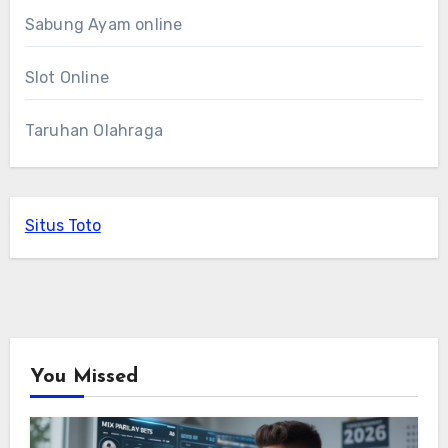
Sabung Ayam online
Slot Online
Taruhan Olahraga
Situs Toto
You Missed