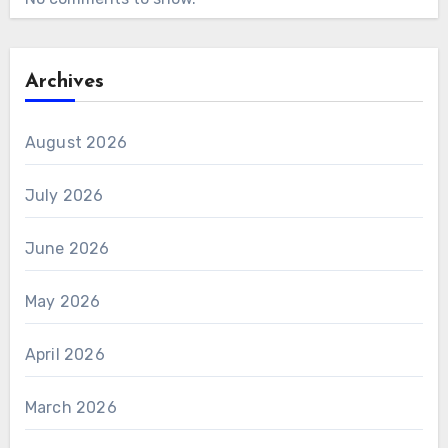
Archives
August 2026
July 2026
June 2026
May 2026
April 2026
March 2026