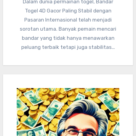
Dalam dunia permainan togel, Bandar
Togel 4D Gacor Paling Stabil dengan
Pasaran Internasional telah menjadi
sorotan utama. Banyak pemain mencari
bandar yang tidak hanya menawarkan
peluang terbaik tetapi juga stabilitas…