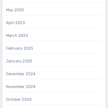
May 2025
April 2025
March 2025
February 2025
January 2025
December 2024
November 2024
October 2024