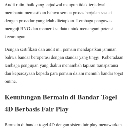
Audit rutin, baik yang terjadwal maupun tidak terjadwal,
membantu memastikan bahwa semua proses berjalan sesuai
dengan prosedur yang telah ditetapkan. Lembaga pengawas
menguji RNG dan memeriksa data untuk menangani potensi
kecurangan.
Dengan sertifikasi dan audit ini, pemain mendapatkan jaminan
bahwa bandar beroperasi dengan standar yang tinggi. Keberadaan
lembaga pengujian yang diakui menambah lapisan transparansi
dan kepercayaan kepada para pemain dalam memilih bandar togel
online.
Keuntungan Bermain di Bandar Togel
4D Berbasis Fair Play
Bermain di bandar togel 4D dengan sistem fair play menawarkan