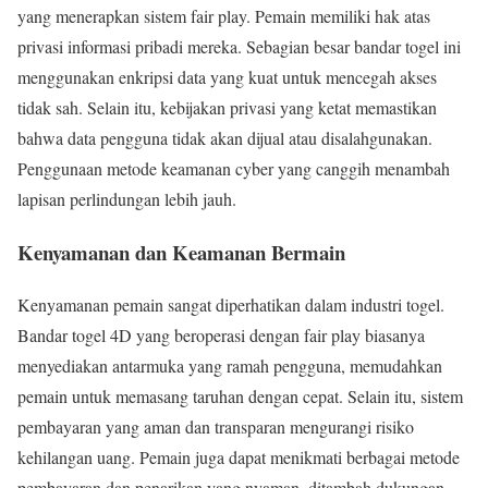
yang menerapkan sistem fair play. Pemain memiliki hak atas
privasi informasi pribadi mereka. Sebagian besar bandar togel ini
menggunakan enkripsi data yang kuat untuk mencegah akses
tidak sah. Selain itu, kebijakan privasi yang ketat memastikan
bahwa data pengguna tidak akan dijual atau disalahgunakan.
Penggunaan metode keamanan cyber yang canggih menambah
lapisan perlindungan lebih jauh.
Kenyamanan dan Keamanan Bermain
Kenyamanan pemain sangat diperhatikan dalam industri togel.
Bandar togel 4D yang beroperasi dengan fair play biasanya
menyediakan antarmuka yang ramah pengguna, memudahkan
pemain untuk memasang taruhan dengan cepat. Selain itu, sistem
pembayaran yang aman dan transparan mengurangi risiko
kehilangan uang. Pemain juga dapat menikmati berbagai metode
pembayaran dan penarikan yang nyaman, ditambah dukungan