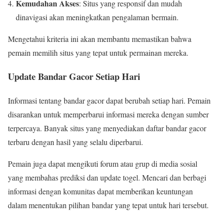
Kemudahan Akses
: Situs yang responsif dan mudah
dinavigasi akan meningkatkan pengalaman bermain.
Mengetahui kriteria ini akan membantu memastikan bahwa
pemain memilih situs yang tepat untuk permainan mereka.
Update Bandar Gacor Setiap Hari
Informasi tentang bandar gacor dapat berubah setiap hari. Pemain
disarankan untuk memperbarui informasi mereka dengan sumber
terpercaya. Banyak situs yang menyediakan daftar bandar gacor
terbaru dengan hasil yang selalu diperbarui.
Pemain juga dapat mengikuti forum atau grup di media sosial
yang membahas prediksi dan update togel. Mencari dan berbagi
informasi dengan komunitas dapat memberikan keuntungan
dalam menentukan pilihan bandar yang tepat untuk hari tersebut.