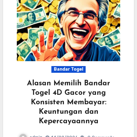
Bandar Togel
Alasan Memilih Bandar
Togel 4D Gacor yang
Konsisten Membayar:
Keuntungan dan
Kepercayaannya