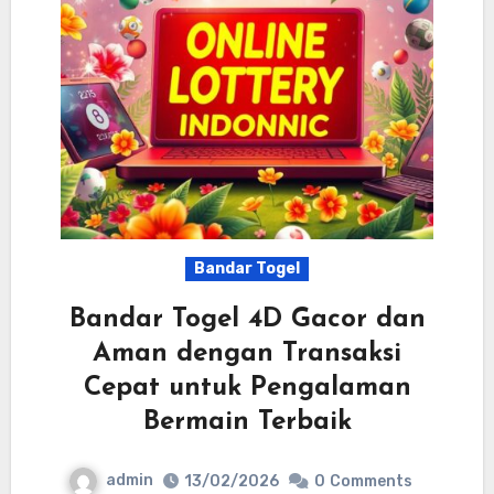
Bandar Togel
Bandar Togel 4D Gacor dan
Aman dengan Transaksi
Cepat untuk Pengalaman
Bermain Terbaik
admin
13/02/2026
0
Comments