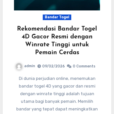
Bandar Togel
Rekomendasi Bandar Togel
4D Gacor Resmi dengan
Winrate Tinggi untuk
Pemain Cerdas
admin
09/02/2026
0
Comments
Di dunia perjudian online, menemukan
bandar togel 4D yang gacor dan resmi
dengan winrate tinggi adalah tujuan
utama bagi banyak pemain. Memilih
bandar yang tepat dapat meningkatkan