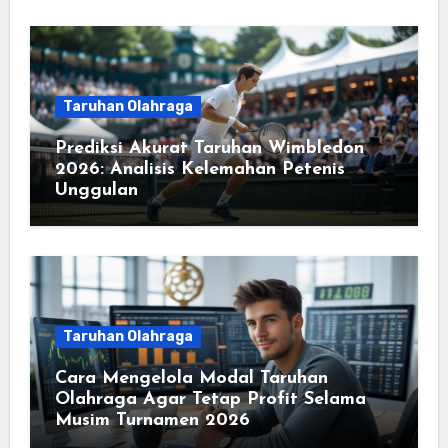
Taruhan Olahraga
Prediksi Akurat Taruhan Wimbledon
2026: Analisis Kelemahan Petenis
Unggulan
Taruhan Olahraga
Cara Mengelola Modal Taruhan
Olahraga Agar Tetap Profit Selama
Musim Turnamen 2026