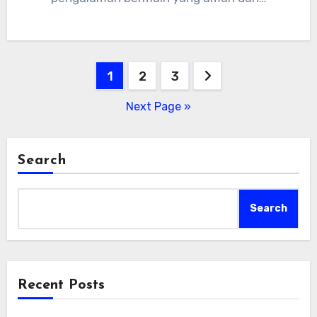
Posts
1
2
3
pagination
Next Page »
Search
Search
Recent Posts