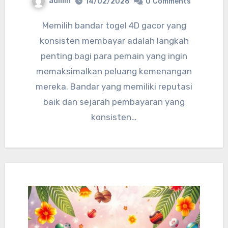
admin
14/02/2026
0
Comments
Memilih bandar togel 4D gacor yang
konsisten membayar adalah langkah
penting bagi para pemain yang ingin
memaksimalkan peluang kemenangan
mereka. Bandar yang memiliki reputasi
baik dan sejarah pembayaran yang
konsisten…