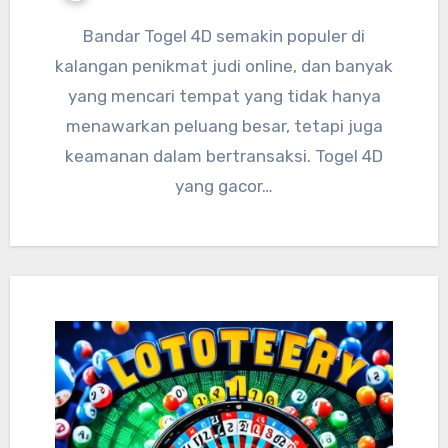
Bandar Togel 4D semakin populer di
kalangan penikmat judi online, dan banyak
yang mencari tempat yang tidak hanya
menawarkan peluang besar, tetapi juga
keamanan dalam bertransaksi. Togel 4D
yang gacor…