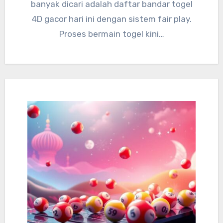
banyak dicari adalah daftar bandar togel
4D gacor hari ini dengan sistem fair play.
Proses bermain togel kini…