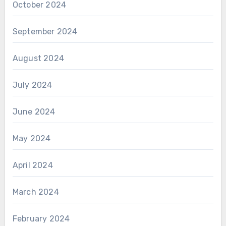
October 2024
September 2024
August 2024
July 2024
June 2024
May 2024
April 2024
March 2024
February 2024