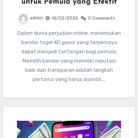
untuk Pemula yang Efektif
admin
16/02/2026
0
Comments
Dalam dunia perjudian online, menemukan
bandar togel 4D gacor yang terpercaya
dapat menjadi tantangan bagi pemula.
Memilih bandar yang memiliki reputasi
baik dan transparan adalah langkah
pertama yang harus diambil.…