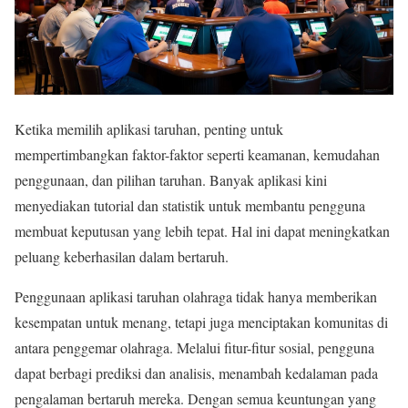
Ketika memilih aplikasi taruhan, penting untuk
mempertimbangkan faktor-faktor seperti keamanan, kemudahan
penggunaan, dan pilihan taruhan. Banyak aplikasi kini
menyediakan tutorial dan statistik untuk membantu pengguna
membuat keputusan yang lebih tepat. Hal ini dapat meningkatkan
peluang keberhasilan dalam bertaruh.
Penggunaan aplikasi taruhan olahraga tidak hanya memberikan
kesempatan untuk menang, tetapi juga menciptakan komunitas di
antara penggemar olahraga. Melalui fitur-fitur sosial, pengguna
dapat berbagi prediksi dan analisis, menambah kedalaman pada
pengalaman bertaruh mereka. Dengan semua keuntungan yang