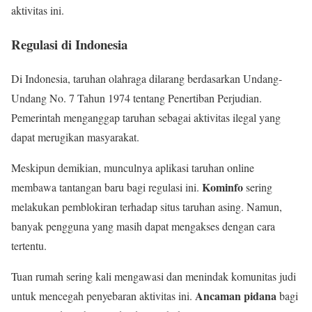
aktivitas ini.
Regulasi di Indonesia
Di Indonesia, taruhan olahraga dilarang berdasarkan Undang-
Undang No. 7 Tahun 1974 tentang Penertiban Perjudian.
Pemerintah menganggap taruhan sebagai aktivitas ilegal yang
dapat merugikan masyarakat.
Meskipun demikian, munculnya aplikasi taruhan online
Kominfo
membawa tantangan baru bagi regulasi ini.
sering
melakukan pemblokiran terhadap situs taruhan asing. Namun,
banyak pengguna yang masih dapat mengakses dengan cara
tertentu.
Tuan rumah sering kali mengawasi dan menindak komunitas judi
Ancaman pidana
untuk mencegah penyebaran aktivitas ini.
bagi