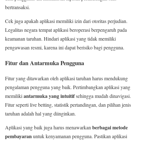
bertransaksi.
Cek juga apakah aplikasi memiliki izin dari otoritas perjudian.
Legalitas negara tempat aplikasi beroperasi berpengaruh pada
keamanan taruhan. Hindari aplikasi yang tidak memiliki
pengawasan resmi, karena ini dapat berisiko bagi pengguna.
Fitur dan Antarmuka Pengguna
Fitur yang ditawarkan oleh aplikasi taruhan harus mendukung
pengalaman pengguna yang baik. Pertimbangkan aplikasi yang
antarmuka yang intuitif
memiliki
sehingga mudah dinavigasi.
Fitur seperti live betting, statistik pertandingan, dan pilihan jenis
taruhan adalah hal yang diinginkan.
berbagai metode
Aplikasi yang baik juga harus menawarkan
pembayaran
untuk kenyamanan pengguna. Pastikan aplikasi