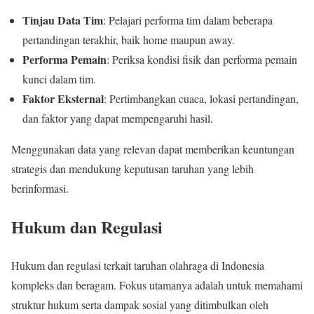
Tinjau Data Tim
: Pelajari performa tim dalam beberapa
pertandingan terakhir, baik home maupun away.
Performa Pemain
: Periksa kondisi fisik dan performa pemain
kunci dalam tim.
Faktor Eksternal
: Pertimbangkan cuaca, lokasi pertandingan,
dan faktor yang dapat mempengaruhi hasil.
Menggunakan data yang relevan dapat memberikan keuntungan
strategis dan mendukung keputusan taruhan yang lebih
berinformasi.
Hukum dan Regulasi
Hukum dan regulasi terkait taruhan olahraga di Indonesia
kompleks dan beragam. Fokus utamanya adalah untuk memahami
struktur hukum serta dampak sosial yang ditimbulkan oleh