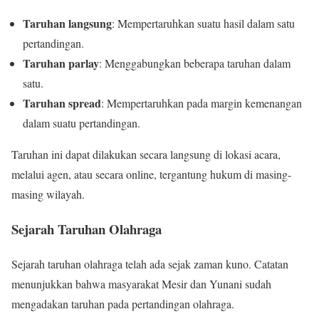
Taruhan langsung
: Mempertaruhkan suatu hasil dalam satu
pertandingan.
Taruhan parlay
: Menggabungkan beberapa taruhan dalam
satu.
Taruhan spread
: Mempertaruhkan pada margin kemenangan
dalam suatu pertandingan.
Taruhan ini dapat dilakukan secara langsung di lokasi acara,
melalui agen, atau secara online, tergantung hukum di masing-
masing wilayah.
Sejarah Taruhan Olahraga
Sejarah taruhan olahraga telah ada sejak zaman kuno. Catatan
menunjukkan bahwa masyarakat Mesir dan Yunani sudah
mengadakan taruhan pada pertandingan olahraga.