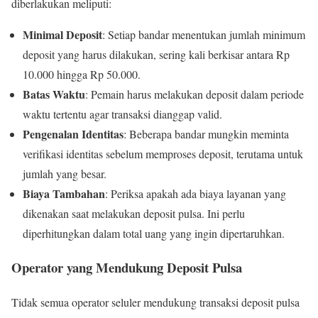
diberlakukan meliputi:
Minimal Deposit
: Setiap bandar menentukan jumlah minimum
deposit yang harus dilakukan, sering kali berkisar antara Rp
10.000 hingga Rp 50.000.
Batas Waktu
: Pemain harus melakukan deposit dalam periode
waktu tertentu agar transaksi dianggap valid.
Pengenalan Identitas
: Beberapa bandar mungkin meminta
verifikasi identitas sebelum memproses deposit, terutama untuk
jumlah yang besar.
Biaya Tambahan
: Periksa apakah ada biaya layanan yang
dikenakan saat melakukan deposit pulsa. Ini perlu
diperhitungkan dalam total uang yang ingin dipertaruhkan.
Operator yang Mendukung Deposit Pulsa
Tidak semua operator seluler mendukung transaksi deposit pulsa