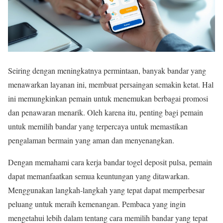
Seiring dengan meningkatnya permintaan, banyak bandar yang
menawarkan layanan ini, membuat persaingan semakin ketat. Hal
ini memungkinkan pemain untuk menemukan berbagai promosi
dan penawaran menarik. Oleh karena itu, penting bagi pemain
untuk memilih bandar yang terpercaya untuk memastikan
pengalaman bermain yang aman dan menyenangkan.
Dengan memahami cara kerja bandar togel deposit pulsa, pemain
dapat memanfaatkan semua keuntungan yang ditawarkan.
Menggunakan langkah-langkah yang tepat dapat memperbesar
peluang untuk meraih kemenangan. Pembaca yang ingin
mengetahui lebih dalam tentang cara memilih bandar yang tepat