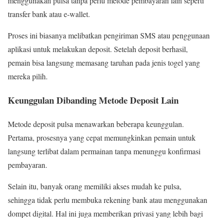
menggunakan pulsa tanpa perlu metode pembayaran lain seperti
transfer bank atau e-wallet.
Proses ini biasanya melibatkan pengiriman SMS atau penggunaan
aplikasi untuk melakukan deposit. Setelah deposit berhasil,
pemain bisa langsung memasang taruhan pada jenis togel yang
mereka pilih.
Keunggulan Dibanding Metode Deposit Lain
Metode deposit pulsa menawarkan beberapa keunggulan.
Pertama, prosesnya yang cepat memungkinkan pemain untuk
langsung terlibat dalam permainan tanpa menunggu konfirmasi
pembayaran.
Selain itu, banyak orang memiliki akses mudah ke pulsa,
sehingga tidak perlu membuka rekening bank atau menggunakan
dompet digital. Hal ini juga memberikan privasi yang lebih bagi