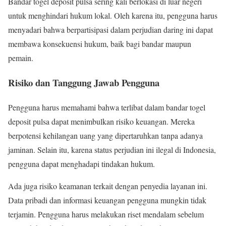
Bandar togel deposit pulsa sering kali berlokasi di luar negeri
untuk menghindari hukum lokal. Oleh karena itu, pengguna harus
menyadari bahwa berpartisipasi dalam perjudian daring ini dapat
membawa konsekuensi hukum, baik bagi bandar maupun
pemain.
Risiko dan Tanggung Jawab Pengguna
Pengguna harus memahami bahwa terlibat dalam bandar togel
deposit pulsa dapat menimbulkan risiko keuangan. Mereka
berpotensi kehilangan uang yang dipertaruhkan tanpa adanya
jaminan. Selain itu, karena status perjudian ini ilegal di Indonesia,
pengguna dapat menghadapi tindakan hukum.
Ada juga risiko keamanan terkait dengan penyedia layanan ini.
Data pribadi dan informasi keuangan pengguna mungkin tidak
terjamin. Pengguna harus melakukan riset mendalam sebelum