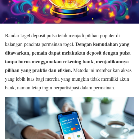
Bandar togel deposit pulsa telah menjadi pilihan populer di
Dengan kemudahan yang
kalangan pencinta permainan togel.
ditawarkan, pemain dapat melakukan deposit dengan pulsa
tanpa harus menggunakan rekening bank, menjadikannya
pilihan yang praktis dan efisien.
Metode ini memberikan akses
yang lebih luas bagi mereka yang mungkin tidak memiliki akun
bank, namun tetap ingin berpartisipasi dalam permainan.