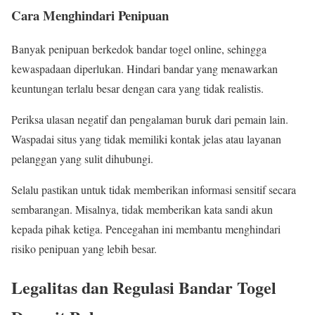
Cara Menghindari Penipuan
Banyak penipuan berkedok bandar togel online, sehingga
kewaspadaan diperlukan. Hindari bandar yang menawarkan
keuntungan terlalu besar dengan cara yang tidak realistis.
Periksa ulasan negatif dan pengalaman buruk dari pemain lain.
Waspadai situs yang tidak memiliki kontak jelas atau layanan
pelanggan yang sulit dihubungi.
Selalu pastikan untuk tidak memberikan informasi sensitif secara
sembarangan. Misalnya, tidak memberikan kata sandi akun
kepada pihak ketiga. Pencegahan ini membantu menghindari
risiko penipuan yang lebih besar.
Legalitas dan Regulasi Bandar Togel