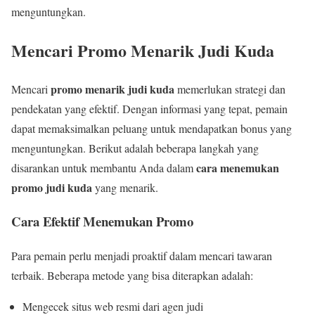
menguntungkan.
Mencari Promo Menarik Judi Kuda
promo menarik judi kuda
Mencari
memerlukan strategi dan
pendekatan yang efektif. Dengan informasi yang tepat, pemain
dapat memaksimalkan peluang untuk mendapatkan bonus yang
menguntungkan. Berikut adalah beberapa langkah yang
cara menemukan
disarankan untuk membantu Anda dalam
promo judi kuda
yang menarik.
Cara Efektif Menemukan Promo
Para pemain perlu menjadi proaktif dalam mencari tawaran
terbaik. Beberapa metode yang bisa diterapkan adalah:
Mengecek situs web resmi dari agen judi