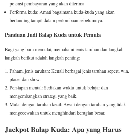
potensi pembayaran yang akan diterima.
Performa kuda: Amati bagaimana kuda-kuda yang akan
bertanding tampil dalam perlombaan sebelumnya.
Panduan Judi Balap Kuda untuk Pemula
Bagi yang baru memulai, memahami jenis taruhan dan langkah-
langkah berikut adalah langkah penting:
Pahami jenis taruhan: Kenali berbagai jenis taruhan seperti win,
place, dan show.
Persiapan mental: Sediakan waktu untuk belajar dan
mengembangkan strategi yang baik.
Mulai dengan taruhan kecil: Awali dengan taruhan yang tidak
mengecewakan untuk menghindari kerugian besar.
Jackpot Balap Kuda: Apa yang Harus