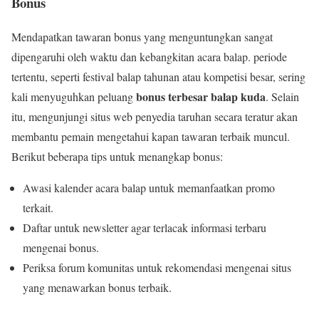
Bonus
Mendapatkan tawaran bonus yang menguntungkan sangat
dipengaruhi oleh waktu dan kebangkitan acara balap. periode
tertentu, seperti festival balap tahunan atau kompetisi besar, sering
bonus terbesar balap kuda
kali menyuguhkan peluang
. Selain
itu, mengunjungi situs web penyedia taruhan secara teratur akan
membantu pemain mengetahui kapan tawaran terbaik muncul.
Berikut beberapa tips untuk menangkap bonus:
Awasi kalender acara balap untuk memanfaatkan promo
terkait.
Daftar untuk newsletter agar terlacak informasi terbaru
mengenai bonus.
Periksa forum komunitas untuk rekomendasi mengenai situs
yang menawarkan bonus terbaik.