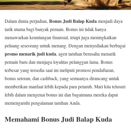
Bonus Judi Balap Kuda
Dalam dunia perjudian,
menjadi daya
tarik utama bagi banyak pemain. Bonus ini tidak hanya
menawarkan keuntungan finansial, tetapi juga meningkatkan
peluang seseorang untuk menang. Dengan menyediakan berbagai
promo menarik judi kuda
, agen taruhan berusaha menarik
pemain baru dan menjaga loyalitas pelanggan lama. Bonus
terbesar yang tersedia saat ini meliputi promosi pendaftaran,
bonus setoran, dan cashback, yang semuanya dirancang untuk
memberikan manfaat lebih kepada para petaruh. Mari kita telusuri
lebih dalam mengenai bonus ini dan bagaimana mereka dapat
memengaruhi pengalaman taruhan Anda.
Memahami Bonus Judi Balap Kuda