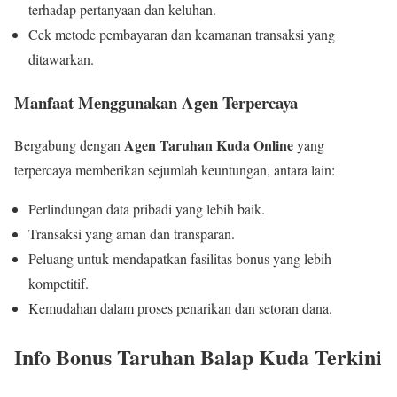
terhadap pertanyaan dan keluhan.
Cek metode pembayaran dan keamanan transaksi yang
ditawarkan.
Manfaat Menggunakan Agen Terpercaya
Agen Taruhan Kuda Online
Bergabung dengan
yang
terpercaya memberikan sejumlah keuntungan, antara lain:
Perlindungan data pribadi yang lebih baik.
Transaksi yang aman dan transparan.
Peluang untuk mendapatkan fasilitas bonus yang lebih
kompetitif.
Kemudahan dalam proses penarikan dan setoran dana.
Info Bonus Taruhan Balap Kuda Terkini