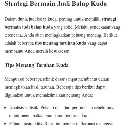
Strategi Bermain Judi Balap Kuda
strategi
Dalam dunia judi balap kuda, penting untuk memiliki
bermain judi balap kuda
yang solid. Melalui pendekatan yang
terencana, Anda akan meningkatkan peluang menang. Berikut
tips menang taruhan kuda
adalah beberapa
yang dapat
membantu Anda meraih kesuksesan.
Tips Menang Taruhan Kuda
Menguasai beberapa teknik dasar sangat membantu dalam
meningkatkan hasil taruhan. Beberapa tips berikut dapat
digunakan untuk memaksimalkan peluang Anda:
Analisis statistik: Pelajari data dari perlombaan sebelumnya
untuk mendapatkan gambaran performa kuda.
Pahami rasio odds: Rasio ini memberi informasi mengenai