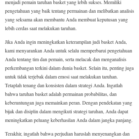
menjadi pemain taruhan basket yang lebih sukses. Memiliki
pengetahuan yang baik tentang permainan dan melibatkan analisis
yang seksama akan membantu Anda membuat keputusan yang
lebih cerdas saat melakukan taruhan.
Jika Anda ingin meningkatkan keterampilan judi basket Anda,
kami menyarankan Anda untuk selalu memperbarui pengetahuan
Anda tentang tim dan pemain, serta melacak dan menganalisis
perkembangan terkini dalam dunia basket. Selain itu, penting juga
untuk tidak terjebak dalam emosi saat melakukan taruhan.
Tetaplah tenang dan konsisten dalam strategi Anda. Ingatlah
bahwa taruhan basket adalah permainan probabilitas, dan
keberuntungan juga memainkan peran. Dengan pendekatan yang
bijak dan disiplin dalam mengikuti strategi taruhan, Anda dapat
meningkatkan peluang keberhasilan Anda dalam jangka panjang.
Terakhir, ingatlah bahwa perjudian haruslah menyenangkan dan