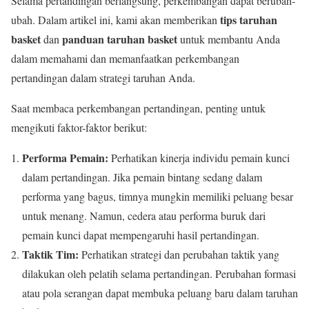
Selama pertandingan berlangsung, perkembangan dapat berubah-
tips taruhan
ubah. Dalam artikel ini, kami akan memberikan
basket
panduan taruhan basket
dan
untuk membantu Anda
dalam memahami dan memanfaatkan perkembangan
pertandingan dalam strategi taruhan Anda.
Saat membaca perkembangan pertandingan, penting untuk
mengikuti faktor-faktor berikut:
Performa Pemain:
Perhatikan kinerja individu pemain kunci
dalam pertandingan. Jika pemain bintang sedang dalam
performa yang bagus, timnya mungkin memiliki peluang besar
untuk menang. Namun, cedera atau performa buruk dari
pemain kunci dapat mempengaruhi hasil pertandingan.
Taktik Tim:
Perhatikan strategi dan perubahan taktik yang
dilakukan oleh pelatih selama pertandingan. Perubahan formasi
atau pola serangan dapat membuka peluang baru dalam taruhan