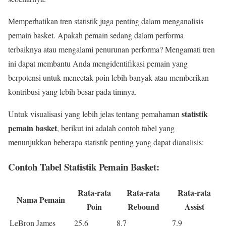
Memperhatikan tren statistik juga penting dalam menganalisis
pemain basket. Apakah pemain sedang dalam performa
terbaiknya atau mengalami penurunan performa? Mengamati tren
ini dapat membantu Anda mengidentifikasi pemain yang
berpotensi untuk mencetak poin lebih banyak atau memberikan
kontribusi yang lebih besar pada timnya.
statistik
Untuk visualisasi yang lebih jelas tentang pemahaman
pemain basket
, berikut ini adalah contoh tabel yang
menunjukkan beberapa statistik penting yang dapat dianalisis:
Contoh Tabel Statistik Pemain Basket:
Rata-rata
Rata-rata
Rata-rata
Nama Pemain
Poin
Rebound
Assist
LeBron James
25.6
8.7
7.9