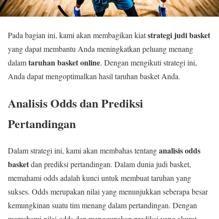
strategi judi basket
Pada bagian ini, kami akan membagikan kiat
yang dapat membantu Anda meningkatkan peluang menang
taruhan basket online
dalam
. Dengan mengikuti strategi ini,
Anda dapat mengoptimalkan hasil taruhan basket Anda.
Analisis Odds dan Prediksi
Pertandingan
analisis odds
Dalam strategi ini, kami akan membahas tentang
basket
dan prediksi pertandingan. Dalam dunia judi basket,
memahami odds adalah kunci untuk membuat taruhan yang
sukses. Odds merupakan nilai yang menunjukkan seberapa besar
kemungkinan suatu tim menang dalam pertandingan. Dengan
memahami nilai odds dan menggunakan prediksi yang akurat,