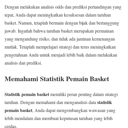
Dengan melakukan analisis odds dan prediksi pertandingan yang
tepat, Anda dapat meningkatkan kesuksesan dalam taruhan
basket. Namun, tetaplah bermain dengan bijak dan bertanggung
jawab. Ingatlah bahwa taruhan basket merupakan permainan
yang mengandung risiko, dan tidak ada jaminan kemenangan
mutlak. Tetaplah mempelajari strategi dan terus meningkatkan
pengetahuan Anda untuk menjadi lebih baik dalam melakukan
analisis dan prediksi.
Memahami Statistik Pemain Basket
Statistik pemain basket
memiliki peran penting dalam strategi
statistik
taruhan. Dengan memahami dan menganalisis data
pemain basket
, Anda dapat mengembangkan wawasan yang
lebih mendalam dan membuat keputusan taruhan yang lebih
cerdas.