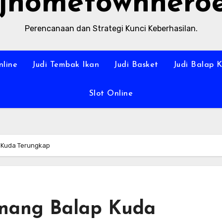
jhometownhero
Perencanaan dan Strategi Kunci Keberhasilan.
line
Judi Tembak Ikan
Judi Basket
Judi Balap 
Slot Online
 Kuda Terungkap
enang Balap Kuda