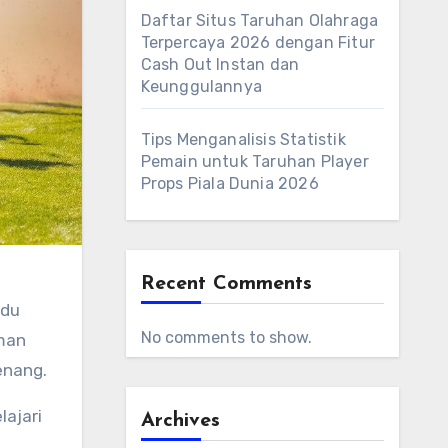
Daftar Situs Taruhan Olahraga
Terpercaya 2026 dengan Fitur
Cash Out Instan dan
Keunggulannya
Tips Menganalisis Statistik
Pemain untuk Taruhan Player
Props Piala Dunia 2026
h
Recent Comments
ndu
No comments to show.
man
enang.
lajari
Archives