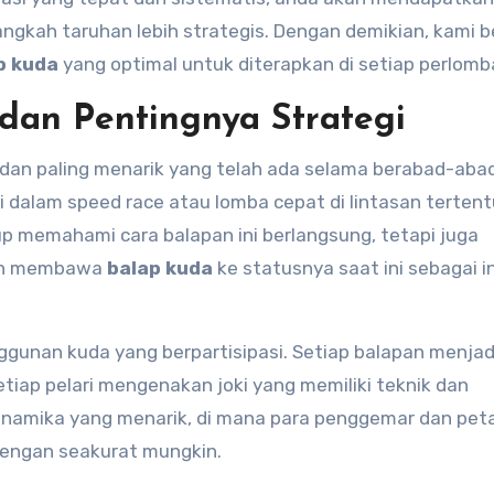
gkah taruhan lebih strategis. Dengan demikian, kami b
p kuda
yang optimal untuk diterapkan di setiap perlomb
dan Pentingnya Strategi
 dan paling menarik yang telah ada selama berabad-abad
 dalam speed race atau lomba cepat di lintasan tertent
 memahami cara balapan ini berlangsung, tetapi juga
lah membawa
balap kuda
ke statusnya saat ini sebagai i
gunan kuda yang berpartisipasi. Setiap balapan menjad
tiap pelari mengenakan joki yang memiliki teknik dan
inamika yang menarik, di mana para penggemar dan pet
dengan seakurat mungkin.