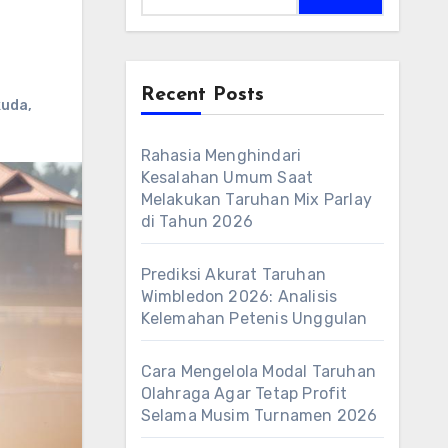
Recent Posts
kuda
,
Rahasia Menghindari
Kesalahan Umum Saat
Melakukan Taruhan Mix Parlay
di Tahun 2026
Prediksi Akurat Taruhan
Wimbledon 2026: Analisis
Kelemahan Petenis Unggulan
Cara Mengelola Modal Taruhan
Olahraga Agar Tetap Profit
Selama Musim Turnamen 2026