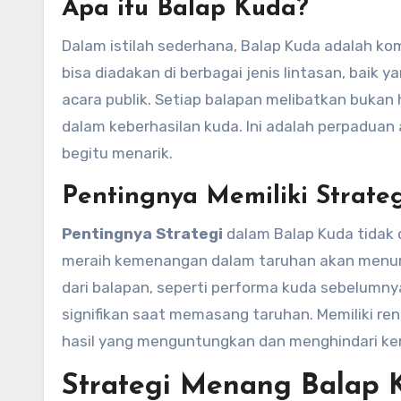
Apa itu Balap Kuda?
Dalam istilah sederhana, Balap Kuda adalah kom
bisa diadakan di berbagai jenis lintasan, baik
acara publik. Setiap balapan melibatkan bukan
dalam keberhasilan kuda. Ini adalah perpadu
begitu menarik.
Pentingnya Memiliki Strate
Pentingnya Strategi
dalam Balap Kuda tidak d
meraih kemenangan dalam taruhan akan menur
dari balapan, seperti performa kuda sebelumnya,
signifikan saat memasang taruhan. Memiliki 
hasil yang menguntungkan dan menghindari ker
Strategi Menang Balap 