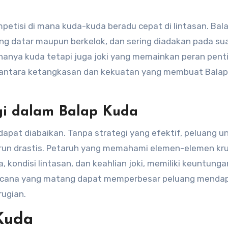
petisi di mana kuda-kuda beradu cepat di lintasan. Bala
 yang datar maupun berkelok, dan sering diadakan pada su
 hanya kuda tetapi juga joki yang memainkan peran pent
an antara ketangkasan dan kekuatan yang membuat Bala
gi dalam Balap Kuda
apat diabaikan. Tanpa strategi yang efektif, peluang u
un drastis. Petaruh yang memahami elemen-elemen kru
 kondisi lintasan, dan keahlian joki, memiliki keuntunga
rencana yang matang dapat memperbesar peluang menda
ugian.
Kuda