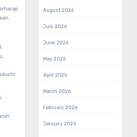
erharap
August 2026
aan.
July 2026
June 2026
.
u.
May 2026
ndustri
April 2026
March 2026
i
February 2026
aruh
January 2026