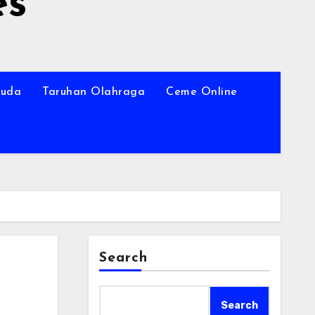
es
Kuda
Taruhan Olahraga
Ceme Online
Search
Search