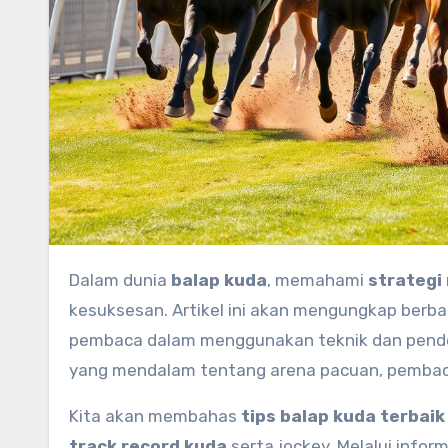
Dalam dunia
balap kuda
, memahami
strategi
kesuksesan. Artikel ini akan mengungkap ber
pembaca dalam menggunakan teknik dan pen
yang mendalam tentang arena pacuan, pemba
Kita akan membahas
tips balap kuda terbaik
track record kuda
serta jockey. Melalui info