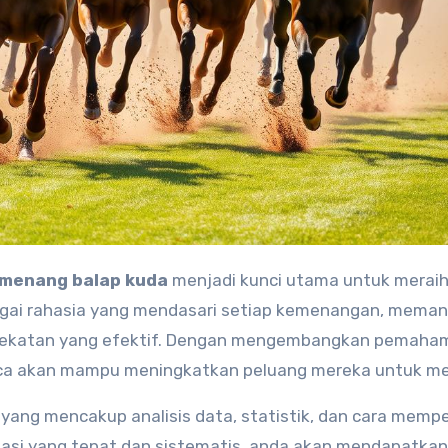
 menang balap kuda
menjadi kunci utama untuk merai
bagai rahasia yang mendasari setiap kemenangan, mema
dekatan yang efektif. Dengan mengembangkan pemaha
ca akan mampu meningkatkan peluang mereka untuk m
yang mencakup analisis data, statistik, dan cara mempe
rmasi yang tepat dan sistematis, anda akan mendapatkan