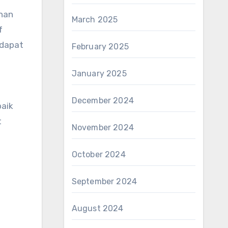
inan
March 2025
f
 dapat
February 2025
January 2025
December 2024
aik
t
November 2024
October 2024
September 2024
August 2024