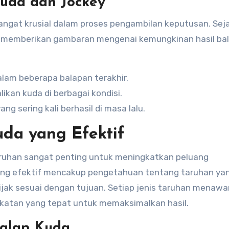
Kuda dan Jockey
ngat krusial dalam proses pengambilan keputusan. Sej
 memberikan gambaran mengenai kemungkinan hasil bal
lam beberapa balapan terakhir.
ikan kuda di berbagai kondisi.
ng sering kali berhasil di masa lalu.
uda yang Efektif
aruhan sangat penting untuk meningkatkan peluang
ng efektif mencakup pengetahuan tentang taruhan ya
ijak sesuai dengan tujuan. Setiap jenis taruhan menawa
ekatan yang tepat untuk memaksimalkan hasil.
Balap Kuda