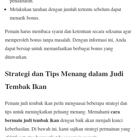
pendaftaran.
Melakukan taruhan dengan jumlah tertentu sebelum dapat
menarik bonus.
Pemain harus membaca syarat dan ketentuan secara seksama agar
memperoleh bonus tanpa masalah. Dengan informasi ini, Anda
dapat bersiap untuk memanfaatkan berbagai bonus yang
ditawarkan.
Strategi dan Tips Menang dalam Judi
Tembak Ikan
Pemain judi tembak ikan perlu menguasai beberapa strategi dan
cara
tips untuk meningkatkan peluang menang. Memahami
bermain judi tembak ikan
dengan baik akan menjadi kunci
keberhasilan. Di bawah ini, kami sajikan strategi permainan yang