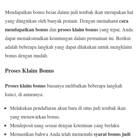
Mendapatkan bonus besar dalam judi tembak ikan merupakan hal
cara
yang diinginkan oleh banyak pemain. Dengan memahami
mendapatkan bonus
proses klaim bonus
dan
yang tepat, Anda
dapat memaksimalkan keuntungan dalam permainan ini. Berikut
adalah beberapa langkah yang dapat dilakukan untuk mengklaim
bonus dengan mudah.
Proses Klaim Bonus
Proses klaim bonus
biasanya melibatkan beberapa langkah
kunci, di antaranya:
Melakukan pendaftaran akun baru di situs judi tembak ikan
yang menawarkan bonus.
Mendeposit uang sesuai dengan ketentuan yang berlaku.
syarat bonus judi
Memastikan bahwa Anda telah memenuhi