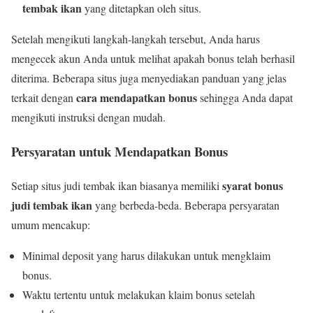
tembak ikan
yang ditetapkan oleh situs.
Setelah mengikuti langkah-langkah tersebut, Anda harus
mengecek akun Anda untuk melihat apakah bonus telah berhasil
diterima. Beberapa situs juga menyediakan panduan yang jelas
cara mendapatkan bonus
terkait dengan
sehingga Anda dapat
mengikuti instruksi dengan mudah.
Persyaratan untuk Mendapatkan Bonus
syarat bonus
Setiap situs judi tembak ikan biasanya memiliki
judi tembak ikan
yang berbeda-beda. Beberapa persyaratan
umum mencakup:
Minimal deposit yang harus dilakukan untuk mengklaim
bonus.
Waktu tertentu untuk melakukan klaim bonus setelah