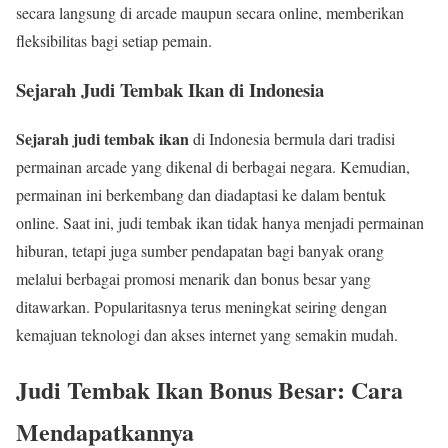
secara langsung di arcade maupun secara online, memberikan
fleksibilitas bagi setiap pemain.
Sejarah Judi Tembak Ikan di Indonesia
Sejarah judi tembak ikan
di Indonesia bermula dari tradisi
permainan arcade yang dikenal di berbagai negara. Kemudian,
permainan ini berkembang dan diadaptasi ke dalam bentuk
online. Saat ini, judi tembak ikan tidak hanya menjadi permainan
hiburan, tetapi juga sumber pendapatan bagi banyak orang
melalui berbagai promosi menarik dan bonus besar yang
ditawarkan. Popularitasnya terus meningkat seiring dengan
kemajuan teknologi dan akses internet yang semakin mudah.
Judi Tembak Ikan Bonus Besar: Cara
Mendapatkannya