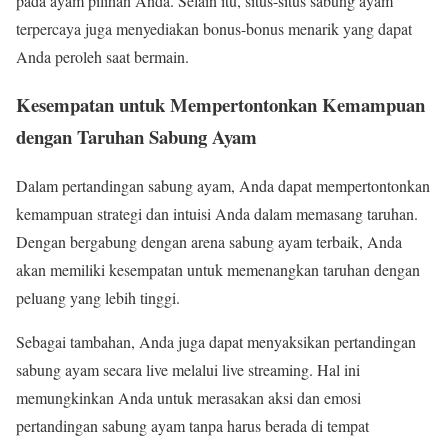
pada ayam pilihan Anda. Selain itu, situs-situs sabung ayam
terpercaya juga menyediakan bonus-bonus menarik yang dapat
Anda peroleh saat bermain.
Kesempatan untuk Mempertontonkan Kemampuan
dengan Taruhan Sabung Ayam
Dalam pertandingan sabung ayam, Anda dapat mempertontonkan
kemampuan strategi dan intuisi Anda dalam memasang taruhan.
Dengan bergabung dengan arena sabung ayam terbaik, Anda
akan memiliki kesempatan untuk memenangkan taruhan dengan
peluang yang lebih tinggi.
Sebagai tambahan, Anda juga dapat menyaksikan pertandingan
sabung ayam secara live melalui live streaming. Hal ini
memungkinkan Anda untuk merasakan aksi dan emosi
pertandingan sabung ayam tanpa harus berada di tempat