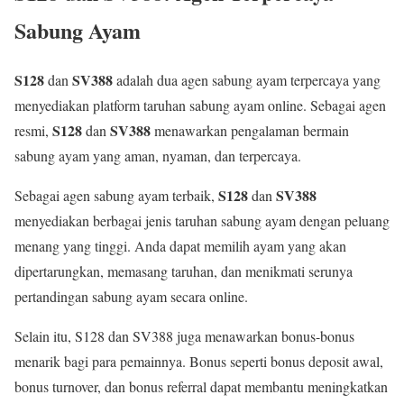
Sabung Ayam
S128
SV388
dan
adalah dua agen sabung ayam terpercaya yang
menyediakan platform taruhan sabung ayam online. Sebagai agen
S128
SV388
resmi,
dan
menawarkan pengalaman bermain
sabung ayam yang aman, nyaman, dan terpercaya.
S128
SV388
Sebagai agen sabung ayam terbaik,
dan
menyediakan berbagai jenis taruhan sabung ayam dengan peluang
menang yang tinggi. Anda dapat memilih ayam yang akan
dipertarungkan, memasang taruhan, dan menikmati serunya
pertandingan sabung ayam secara online.
Selain itu, S128 dan SV388 juga menawarkan bonus-bonus
menarik bagi para pemainnya. Bonus seperti bonus deposit awal,
bonus turnover, dan bonus referral dapat membantu meningkatkan