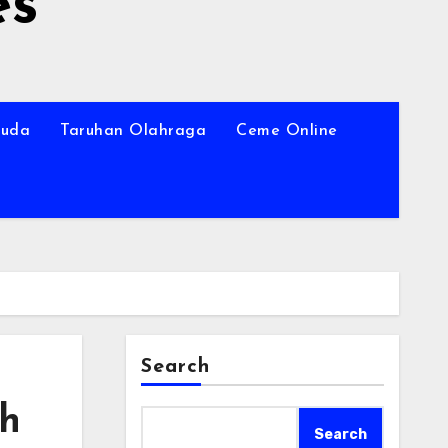
es
Kuda
Taruhan Olahraga
Ceme Online
Search
ih
Search