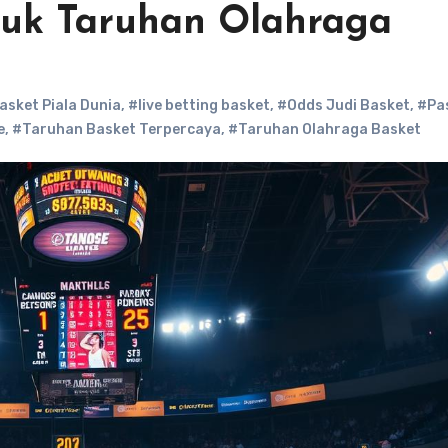
tuk Taruhan Olahraga
asket Piala Dunia
,
#live betting basket
,
#Odds Judi Basket
,
#Pa
e
,
#Taruhan Basket Terpercaya
,
#Taruhan Olahraga Basket