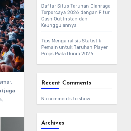
Daftar Situs Taruhan Olahraga
Terpercaya 2026 dengan Fitur
Cash Out Instan dan
Keunggulannya
Tips Menganalisis Statistik
Pemain untuk Taruhan Player
Props Piala Dunia 2026
emar.
Recent Comments
i juga
No comments to show.
a,
Archives