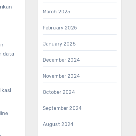
inkan
March 2025
February 2025
January 2025
an
n data
December 2024
November 2024
ikasi
October 2024
September 2024
line
August 2024