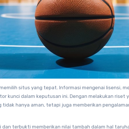
memilih situs yang tepat. Informasi mengenai lisensi, 
or kunci dalam keputusan ini. Dengan melakukan riset 
 tidak hanya aman, tetapi juga memberikan pengalama
 dan terbukti memberikan nilai tambah dalam hal taruh