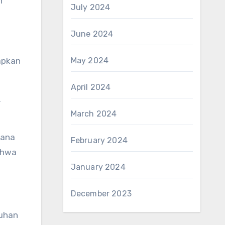
n
July 2024
June 2024
apkan
May 2024
April 2024
L
March 2024
mana
February 2024
ahwa
January 2024
December 2023
tuhan