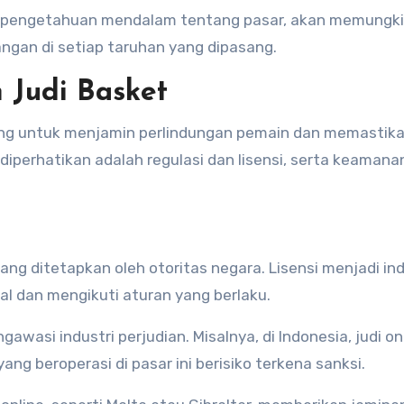
rta pengetahuan mendalam tentang pasar, akan memungk
an di setiap taruhan yang dipasang.
 Judi Basket
ting untuk menjamin perlindungan pemain dan memastik
diperhatikan adalah regulasi dan lisensi, serta keamana
ang ditetapkan oleh otoritas negara. Lisensi menjadi ind
al dan mengikuti aturan yang berlaku.
awasi industri perjudian. Misalnya, di Indonesia, judi on
ang beroperasi di pasar ini berisiko terkena sanksi.