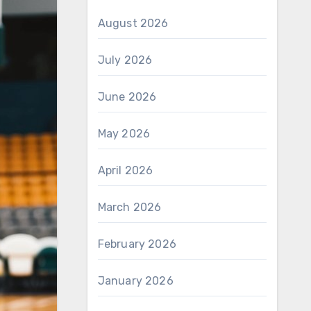
August 2026
July 2026
June 2026
May 2026
April 2026
March 2026
February 2026
January 2026