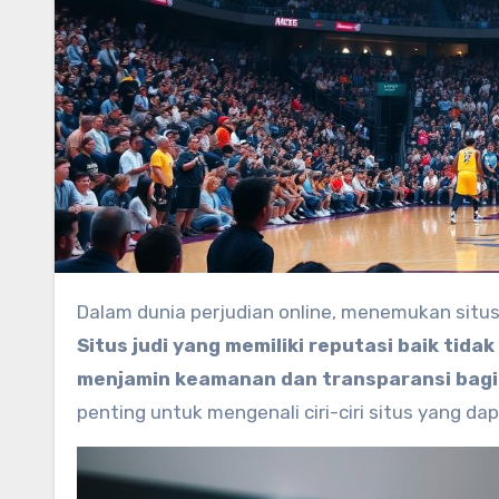
Dalam dunia perjudian online, menemukan situ
Situs judi yang memiliki reputasi baik tid
menjamin keamanan dan transparansi bag
penting untuk mengenali ciri-ciri situs yang da