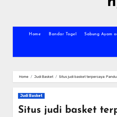
n
Home
Bandar Togel
Sabung Ayam on
Home
Judi Basket
Situs judi basket terpercaya: Pand
Judi Basket
Situs judi basket te