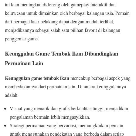
ini kian meningkat, didorong oleh gameplay interaktif dan
keluwesan untuk dimainkan oleh berbagai kalangan usia. Pemain
dari berbagai latar belakang dapat dengan mudah terlibat,
menjadikannya sebagai salah satu pilihan favorit di kalangan
penggemar game.
Keunggulan Game Tembak Ikan Dibandingkan
Permainan Lain
Keunggulan game tembak ikan
mencakup berbagai aspek yang
membedakannya dari permainan lain. Di antara keunggulannya
adalah:
Visual yang menarik dan grafis berkualitas tinggi, menjadikan
pengalaman bermain lebih mengasyikkan.
Strategi permainan yang bervariasi, memungkinkan pemain
untuk menggunakan pendekatan yang berbeda dalam setiap