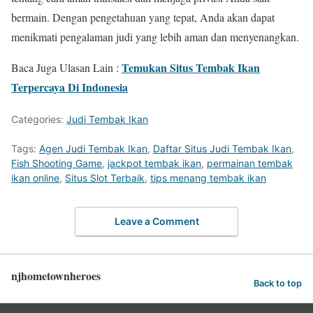
bermain. Dengan pengetahuan yang tepat, Anda akan dapat
menikmati pengalaman judi yang lebih aman dan menyenangkan.
Temukan Situs Tembak Ikan
Baca Juga Ulasan Lain :
Terpercaya Di Indonesia
Categories:
Judi Tembak Ikan
Tags:
Agen Judi Tembak Ikan
,
Daftar Situs Judi Tembak Ikan
,
Fish Shooting Game
,
jackpot tembak ikan
,
permainan tembak
ikan online
,
Situs Slot Terbaik
,
tips menang tembak ikan
Leave a Comment
njhometownheroes
Back to top