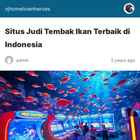
njhometownheroes
Situs Judi Tembak Ikan Terbaik di
Indonesia
admin
2 years ago