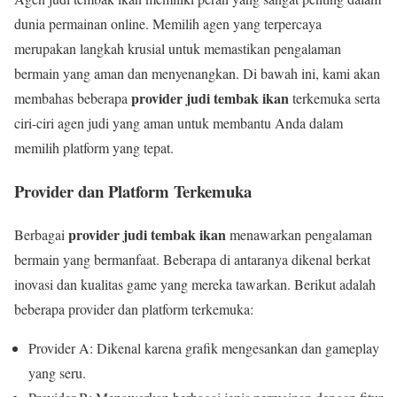
dunia permainan online. Memilih agen yang terpercaya
merupakan langkah krusial untuk memastikan pengalaman
bermain yang aman dan menyenangkan. Di bawah ini, kami akan
provider judi tembak ikan
membahas beberapa
terkemuka serta
ciri-ciri agen judi yang aman untuk membantu Anda dalam
memilih platform yang tepat.
Provider dan Platform Terkemuka
provider judi tembak ikan
Berbagai
menawarkan pengalaman
bermain yang bermanfaat. Beberapa di antaranya dikenal berkat
inovasi dan kualitas game yang mereka tawarkan. Berikut adalah
beberapa provider dan platform terkemuka:
Provider A: Dikenal karena grafik mengesankan dan gameplay
yang seru.