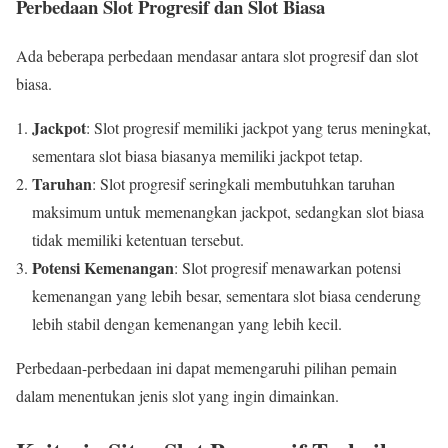
Perbedaan Slot Progresif dan Slot Biasa
Ada beberapa perbedaan mendasar antara slot progresif dan slot
biasa.
Jackpot
: Slot progresif memiliki jackpot yang terus meningkat,
sementara slot biasa biasanya memiliki jackpot tetap.
Taruhan
: Slot progresif seringkali membutuhkan taruhan
maksimum untuk memenangkan jackpot, sedangkan slot biasa
tidak memiliki ketentuan tersebut.
Potensi Kemenangan
: Slot progresif menawarkan potensi
kemenangan yang lebih besar, sementara slot biasa cenderung
lebih stabil dengan kemenangan yang lebih kecil.
Perbedaan-perbedaan ini dapat memengaruhi pilihan pemain
dalam menentukan jenis slot yang ingin dimainkan.