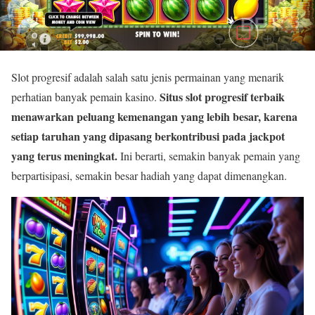
Slot progresif adalah salah satu jenis permainan yang menarik
Situs slot progresif terbaik
perhatian banyak pemain kasino.
menawarkan peluang kemenangan yang lebih besar, karena
setiap taruhan yang dipasang berkontribusi pada jackpot
yang terus meningkat.
Ini berarti, semakin banyak pemain yang
berpartisipasi, semakin besar hadiah yang dapat dimenangkan.