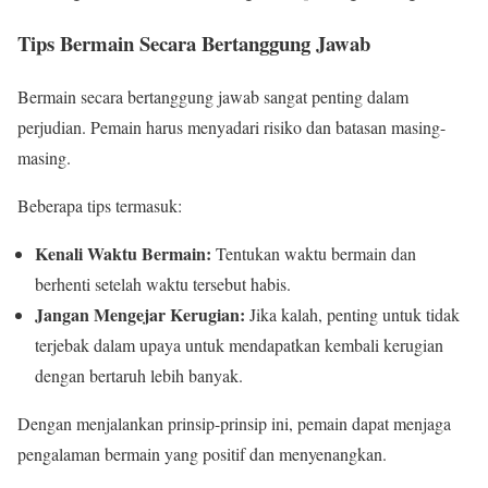
Tips Bermain Secara Bertanggung Jawab
Bermain secara bertanggung jawab sangat penting dalam
perjudian. Pemain harus menyadari risiko dan batasan masing-
masing.
Beberapa tips termasuk:
Kenali Waktu Bermain:
Tentukan waktu bermain dan
berhenti setelah waktu tersebut habis.
Jangan Mengejar Kerugian:
Jika kalah, penting untuk tidak
terjebak dalam upaya untuk mendapatkan kembali kerugian
dengan bertaruh lebih banyak.
Dengan menjalankan prinsip-prinsip ini, pemain dapat menjaga
pengalaman bermain yang positif dan menyenangkan.