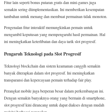
Fitur lain seperti bonus putaran gratis dan mini-games juga
semakin sering diimplementasikan. Ini memberikan kesempatan
tambahan untuk menang dan membuat permainan tidak monoton.
Pengenalan fitur interaktif memungkinkan pemain untuk
mengambil keputusan yang mempengaruhi hasil permainan. Hal
ini meningkatkan keterlibatan dan daya tarik slot progresif.
Pengaruh Teknologi pada Slot Progresif
Teknologi blockchain dan sistem keamanan canggih semakin
banyak diterapkan dalam slot progresif. Ini meningkatkan
transparansi dan kepercayaan pemain terhadap fair play.
Perangkat mobile juga berperan besar dalam perkembangan ini.
Dengan semakin banyaknya orang yang bermain di smartphone,
slot progresif kini dirancang untuk dapat diakses dengan mudah
melalui berbagai perangkat.