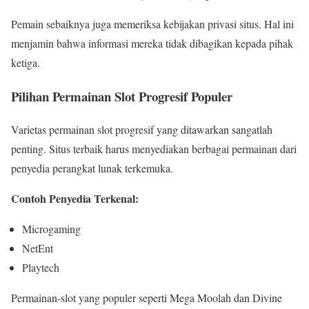
Pemain sebaiknya juga memeriksa kebijakan privasi situs. Hal ini
menjamin bahwa informasi mereka tidak dibagikan kepada pihak
ketiga.
Pilihan Permainan Slot Progresif Populer
Varietas permainan slot progresif yang ditawarkan sangatlah
penting. Situs terbaik harus menyediakan berbagai permainan dari
penyedia perangkat lunak terkemuka.
Contoh Penyedia Terkenal:
Microgaming
NetEnt
Playtech
Permainan-slot yang populer seperti Mega Moolah dan Divine