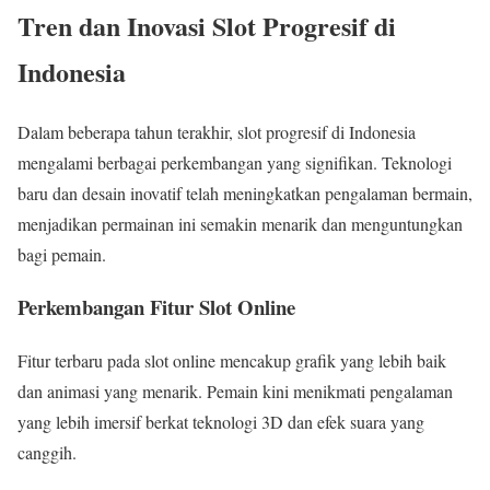
Tren dan Inovasi Slot Progresif di
Indonesia
Dalam beberapa tahun terakhir, slot progresif di Indonesia
mengalami berbagai perkembangan yang signifikan. Teknologi
baru dan desain inovatif telah meningkatkan pengalaman bermain,
menjadikan permainan ini semakin menarik dan menguntungkan
bagi pemain.
Perkembangan Fitur Slot Online
Fitur terbaru pada slot online mencakup grafik yang lebih baik
dan animasi yang menarik. Pemain kini menikmati pengalaman
yang lebih imersif berkat teknologi 3D dan efek suara yang
canggih.