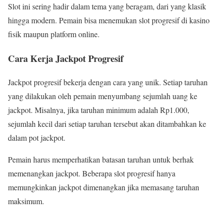
Slot ini sering hadir dalam tema yang beragam, dari yang klasik
hingga modern. Pemain bisa menemukan slot progresif di kasino
fisik maupun platform online.
Cara Kerja Jackpot Progresif
Jackpot progresif bekerja dengan cara yang unik. Setiap taruhan
yang dilakukan oleh pemain menyumbang sejumlah uang ke
jackpot. Misalnya, jika taruhan minimum adalah Rp1.000,
sejumlah kecil dari setiap taruhan tersebut akan ditambahkan ke
dalam pot jackpot.
Pemain harus memperhatikan batasan taruhan untuk berhak
memenangkan jackpot. Beberapa slot progresif hanya
memungkinkan jackpot dimenangkan jika memasang taruhan
maksimum.