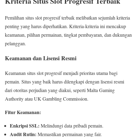
Kriteria Situs Slot Progresif Terbaik
Pemilihan situs slot progresif terbaik melibatkan sejumlah kriteria
penting yang harus diperhatikan. Kriteria-kriteria ini mencakup
keamanan, pilihan permainan, tingkat pembayaran, dan dukungan
pelanggan.
Keamanan dan Lisensi Resmi
Keamanan situs slot progresif menjadi prioritas utama bagi
pemain. Situs yang baik harus dilengkapi dengan lisensi resmi
dari otoritas perjudian yang diakui, seperti Malta Gaming
Authority atau UK Gambling Commission.
Fitur Keamanan:
Enkripsi SSL:
Melindungi data pribadi pemain.
Audit Rutin:
Memastikan permainan yang fair.