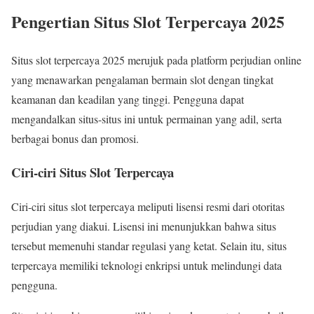
Pengertian Situs Slot Terpercaya 2025
Situs slot terpercaya 2025 merujuk pada platform perjudian online
yang menawarkan pengalaman bermain slot dengan tingkat
keamanan dan keadilan yang tinggi. Pengguna dapat
mengandalkan situs-situs ini untuk permainan yang adil, serta
berbagai bonus dan promosi.
Ciri-ciri Situs Slot Terpercaya
Ciri-ciri situs slot terpercaya meliputi lisensi resmi dari otoritas
perjudian yang diakui. Lisensi ini menunjukkan bahwa situs
tersebut memenuhi standar regulasi yang ketat. Selain itu, situs
terpercaya memiliki teknologi enkripsi untuk melindungi data
pengguna.