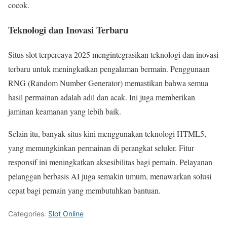
cocok.
Teknologi dan Inovasi Terbaru
Situs slot terpercaya 2025 mengintegrasikan teknologi dan inovasi
terbaru untuk meningkatkan pengalaman bermain. Penggunaan
RNG (Random Number Generator) memastikan bahwa semua
hasil permainan adalah adil dan acak. Ini juga memberikan
jaminan keamanan yang lebih baik.
Selain itu, banyak situs kini menggunakan teknologi HTML5,
yang memungkinkan permainan di perangkat seluler. Fitur
responsif ini meningkatkan aksesibilitas bagi pemain. Pelayanan
pelanggan berbasis AI juga semakin umum, menawarkan solusi
cepat bagi pemain yang membutuhkan bantuan.
Categories:
Slot Online