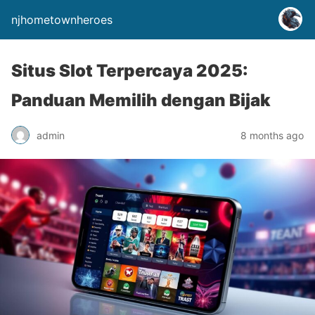
njhometownheroes
Situs Slot Terpercaya 2025:
Panduan Memilih dengan Bijak
admin
8 months ago