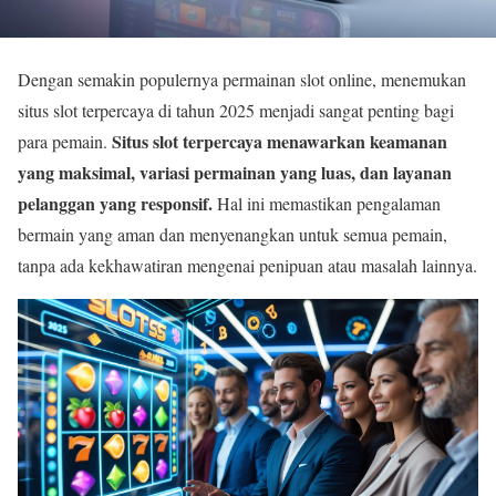
Dengan semakin populernya permainan slot online, menemukan
situs slot terpercaya di tahun 2025 menjadi sangat penting bagi
Situs slot terpercaya menawarkan keamanan
para pemain.
yang maksimal, variasi permainan yang luas, dan layanan
pelanggan yang responsif.
Hal ini memastikan pengalaman
bermain yang aman dan menyenangkan untuk semua pemain,
tanpa ada kekhawatiran mengenai penipuan atau masalah lainnya.