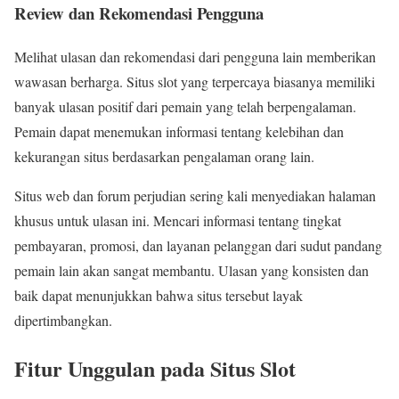
Review dan Rekomendasi Pengguna
Melihat ulasan dan rekomendasi dari pengguna lain memberikan
wawasan berharga. Situs slot yang terpercaya biasanya memiliki
banyak ulasan positif dari pemain yang telah berpengalaman.
Pemain dapat menemukan informasi tentang kelebihan dan
kekurangan situs berdasarkan pengalaman orang lain.
Situs web dan forum perjudian sering kali menyediakan halaman
khusus untuk ulasan ini. Mencari informasi tentang tingkat
pembayaran, promosi, dan layanan pelanggan dari sudut pandang
pemain lain akan sangat membantu. Ulasan yang konsisten dan
baik dapat menunjukkan bahwa situs tersebut layak
dipertimbangkan.
Fitur Unggulan pada Situs Slot