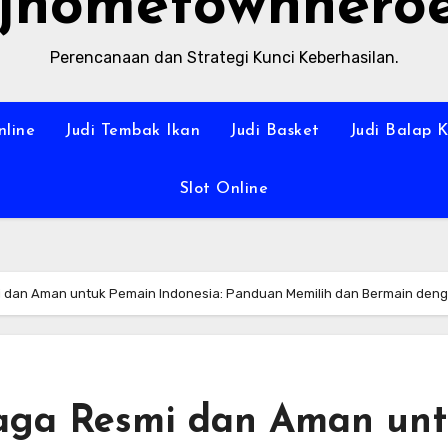
jhometownhero
Perencanaan dan Strategi Kunci Keberhasilan.
line
Judi Tembak Ikan
Judi Basket
Judi Balap 
Slot Online
i dan Aman untuk Pemain Indonesia: Panduan Memilih dan Bermain deng
raga Resmi dan Aman un