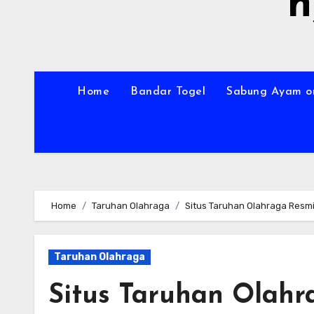
n
Home
Bandar Togel
Sabung Ayam on
Home
Taruhan Olahraga
Situs Taruhan Olahraga Resm
Taruhan Olahraga
Situs Taruhan Olah