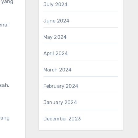
s yang
July 2024
June 2024
enai
May 2024
April 2024
March 2024
sah.
February 2024
January 2024
tang
December 2023