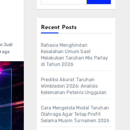
Recent Posts
n Judi
Rahasia Menghindari
Kesalahan Umum Saat
hraga
Melakukan Taruhan Mix Parlay
di Tahun 2026
Prediksi Akurat Taruhan
Wimbledon 2026: Analisis
Kelemahan Petenis Unggulan
Cara Mengelola Modal Taruhan
Olahraga Agar Tetap Profit
Selama Musim Turnamen 2026