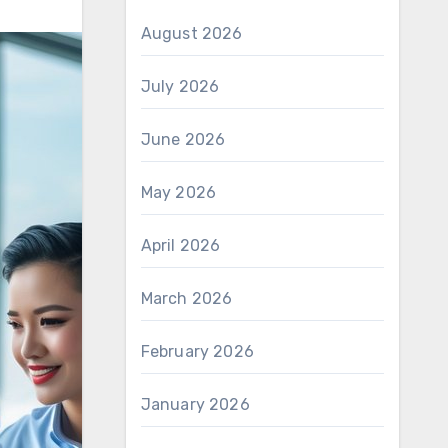
August 2026
July 2026
June 2026
May 2026
April 2026
March 2026
February 2026
January 2026