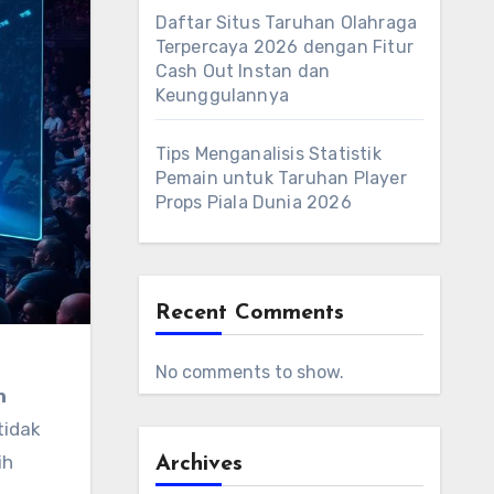
Daftar Situs Taruhan Olahraga
Terpercaya 2026 dengan Fitur
Cash Out Instan dan
Keunggulannya
Tips Menganalisis Statistik
Pemain untuk Taruhan Player
Props Piala Dunia 2026
Recent Comments
No comments to show.
n
 tidak
ih
Archives