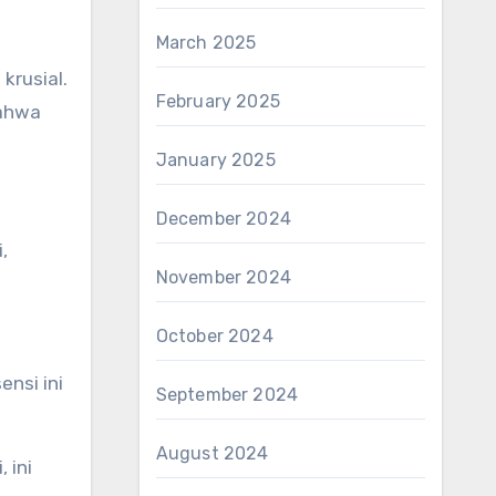
March 2025
krusial.
February 2025
bahwa
January 2025
December 2024
,
November 2024
October 2024
ensi ini
September 2024
August 2024
 ini