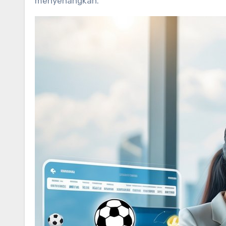
menyenangkan.