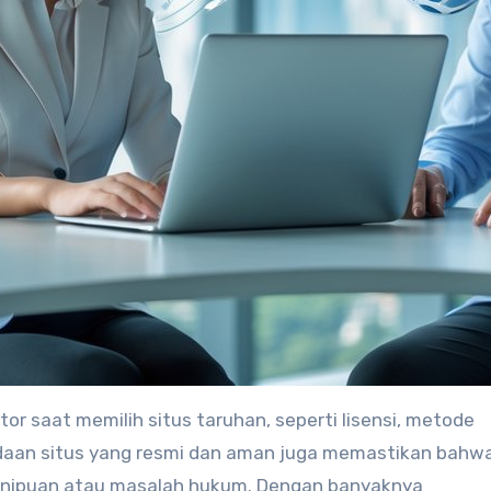
 saat memilih situs taruhan, seperti lisensi, metode
daan situs yang resmi dan aman juga memastikan bahw
enipuan atau masalah hukum. Dengan banyaknya