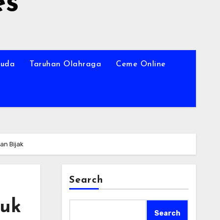
es
Kuda
Taruhan Olahraga
Ceme Online
an Bijak
Search
tuk
Search