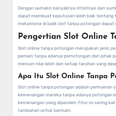
Dengan semakin banyaknya informasi dan sumbe
dapat membuat keputusan lebih baik tentang t
mekanisme di balik slot tanpa potongan dapat
Pengertian Slot Online 
Slot online tanpa potongan merupakan jenis 
pemain tanpa adanya pemotongan dari pihak p
mencari nilai lebih dari setiap taruhan yang dip
Apa Itu Slot Online Tanpa 
Slot online tanpa potongan adalah permaina
kemenangan mereka tanpa adanya potongan biay
kemenangan yang diperoleh. Fitur ini sering ka
tambahan untuk bermain.