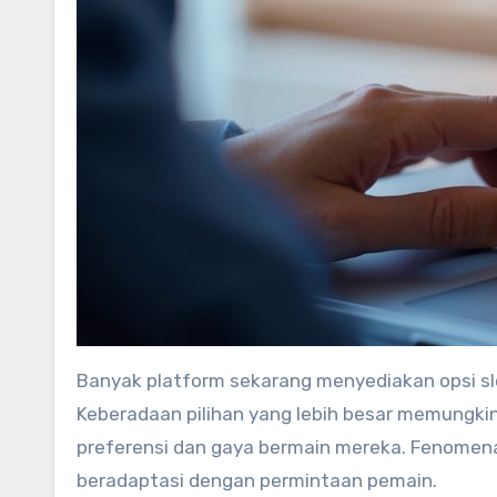
Banyak platform sekarang menyediakan opsi slo
Keberadaan pilihan yang lebih besar memungk
preferensi dan gaya bermain mereka. Fenomena 
beradaptasi dengan permintaan pemain.