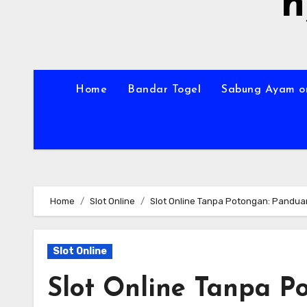
n
Home
Bandar Togel
Sabung Ayam on
Home
Slot Online
Slot Online Tanpa Potongan: Pandu
Slot Online
Slot Online Tanpa 