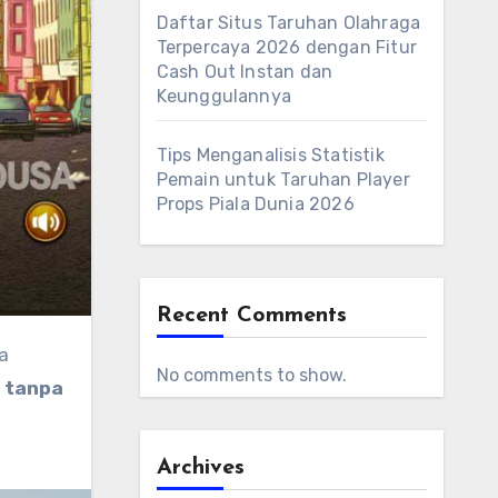
Daftar Situs Taruhan Olahraga
Terpercaya 2026 dengan Fitur
Cash Out Instan dan
Keunggulannya
Tips Menganalisis Statistik
Pemain untuk Taruhan Player
Props Piala Dunia 2026
Recent Comments
No comments to show.
 tanpa
Archives