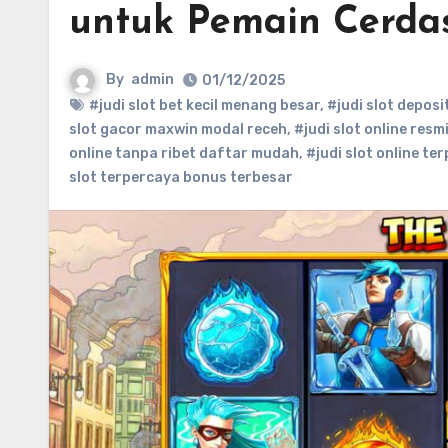
untuk Pemain Cerda
By
admin
01/12/2025
#judi slot bet kecil menang besar
,
#judi slot deposi
slot gacor maxwin modal receh
,
#judi slot online res
online tanpa ribet daftar mudah
,
#judi slot online t
slot terpercaya bonus terbesar