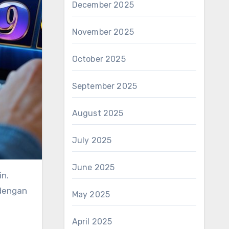
December 2025
November 2025
October 2025
September 2025
August 2025
July 2025
June 2025
in.
 dengan
May 2025
April 2025