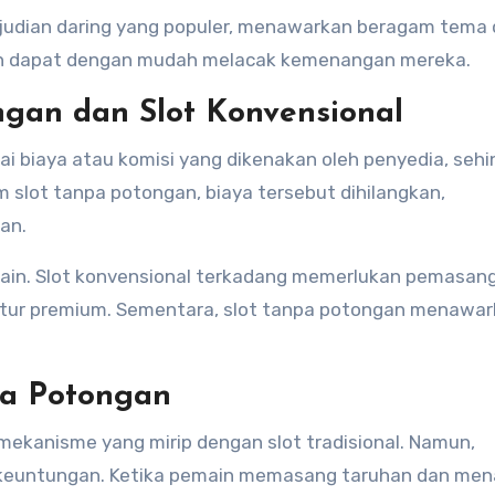
erjudian daring yang populer, menawarkan beragam tema
ain dapat dengan mudah melacak kemenangan mereka.
ngan dan Slot Konvensional
gai biaya atau komisi yang dikenakan oleh penyedia, seh
 slot tanpa potongan, biaya tersebut dihilangkan,
an.
main. Slot konvensional terkadang memerlukan pemasan
fitur premium. Sementara, slot tanpa potongan menawa
pa Potongan
mekanisme yang mirip dengan slot tradisional. Namun,
 keuntungan. Ketika pemain memasang taruhan dan men