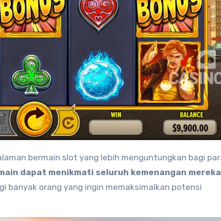
main dapat menikmati seluruh kemenangan mereka
agi banyak orang yang ingin memaksimalkan potensi