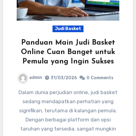
Judi Basket
Panduan Main Judi Basket
Online Cuan Banget untuk
Pemula yang Ingin Sukses
admin
31/03/2026
0
Comments
Dalam dunia perjudian online, judi basket
sedang mendapatkan perhatian yang
signifikan, terutama di kalangan pemula.
Dengan berbagai platform dan opsi
taruhan yang tersedia, sangat mungkin