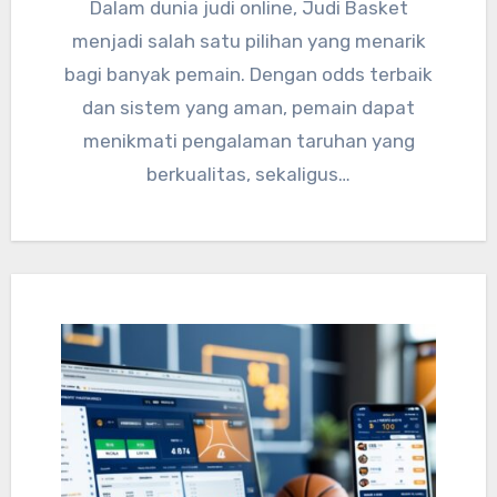
Dalam dunia judi online, Judi Basket
menjadi salah satu pilihan yang menarik
bagi banyak pemain. Dengan odds terbaik
dan sistem yang aman, pemain dapat
menikmati pengalaman taruhan yang
berkualitas, sekaligus…