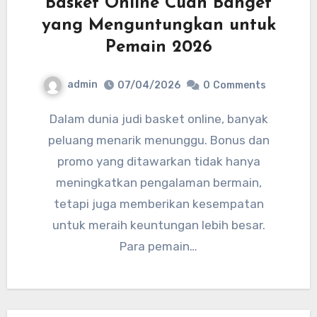
Basket Online Cuan Banget
yang Menguntungkan untuk
Pemain 2026
admin
07/04/2026
0
Comments
Dalam dunia judi basket online, banyak
peluang menarik menunggu. Bonus dan
promo yang ditawarkan tidak hanya
meningkatkan pengalaman bermain,
tetapi juga memberikan kesempatan
untuk meraih keuntungan lebih besar.
Para pemain…