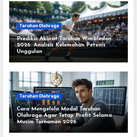
Taruhan Olahraga
Prediksi Akurat Taruhan Wimbledon
2026: Analisis Kelemahan Petenis
Unggulan
Taruhan Olahraga
Cara Mengelola Modal Taruhan
Olahraga Agar Tetap Profit Selama
Musim Turnamen 2026