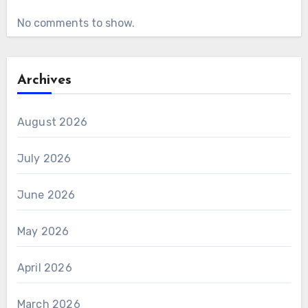
No comments to show.
Archives
August 2026
July 2026
June 2026
May 2026
April 2026
March 2026