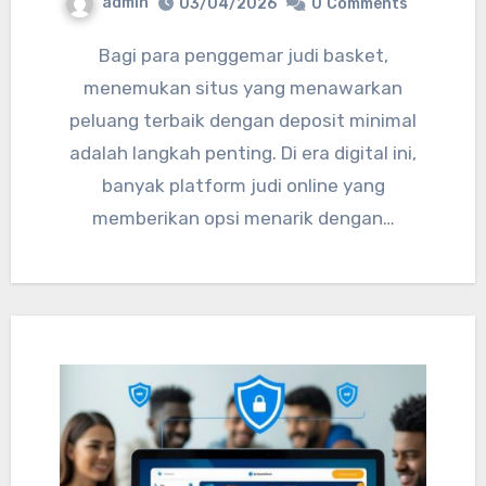
admin
03/04/2026
0
Comments
Bagi para penggemar judi basket,
menemukan situs yang menawarkan
peluang terbaik dengan deposit minimal
adalah langkah penting. Di era digital ini,
banyak platform judi online yang
memberikan opsi menarik dengan…