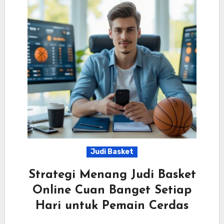
Judi Basket
Strategi Menang Judi Basket
Online Cuan Banget Setiap
Hari untuk Pemain Cerdas