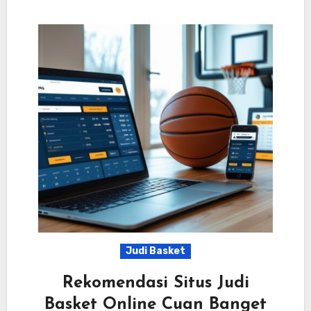
Judi Basket
Rekomendasi Situs Judi
Basket Online Cuan Banget