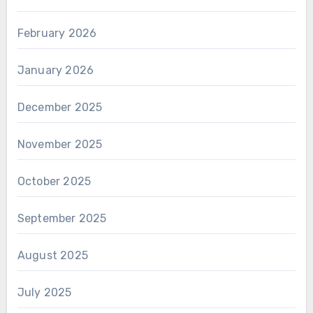
February 2026
January 2026
December 2025
November 2025
October 2025
September 2025
August 2025
July 2025