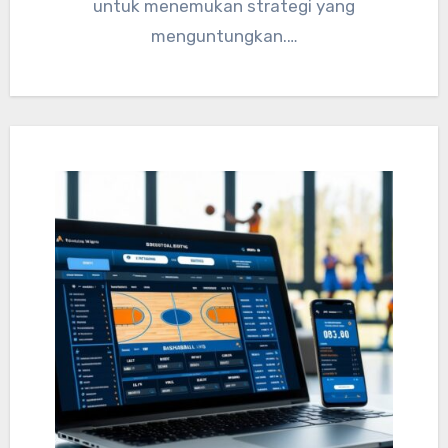
untuk menemukan strategi yang
menguntungkan.…