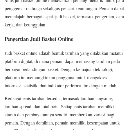
Situs judi basket online menawarkan peluang menarik untuk para
penggemar olahraga sekaligus pencari keuntungan. Pemain dapat
menjelajahi berbagai aspek judi basket, termasuk pengertian, cara
kerja, dan keunggulan.
Pengertian Judi Basket Online
Judi basket online adalah bentuk taruhan yang dilakukan melalui
platform digital, di mana pemain dapat memasang taruhan pada
berbagai pertandingan basket. Dengan kemajuan teknologi,
platform ini memungkinkan pengguna untuk mengakses
informasi, statistik, dan indikator performa tim dengan mudah.
Berbagai jenis taruhan tersedia, termasuk taruhan langsung,
taruhan spread, dan total poin. Setiap jenis taruhan memiliki
aturan dan pembayarannya sendiri, memberikan variasi bagi
pemain. Dengan demikian, pemain memiliki kesempatan untuk