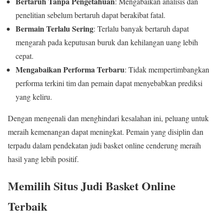
Bertaruh Tanpa Pengetahuan
: Mengabaikan analisis dan
penelitian sebelum bertaruh dapat berakibat fatal.
Bermain Terlalu Sering
: Terlalu banyak bertaruh dapat
mengarah pada keputusan buruk dan kehilangan uang lebih
cepat.
Mengabaikan Performa Terbaru
: Tidak mempertimbangkan
performa terkini tim dan pemain dapat menyebabkan prediksi
yang keliru.
Dengan mengenali dan menghindari kesalahan ini, peluang untuk
meraih kemenangan dapat meningkat. Pemain yang disiplin dan
terpadu dalam pendekatan judi basket online cenderung meraih
hasil yang lebih positif.
Memilih Situs Judi Basket Online
Terbaik