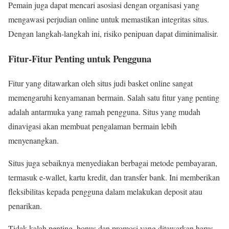
Pemain juga dapat mencari asosiasi dengan organisasi yang
mengawasi perjudian online untuk memastikan integritas situs.
Dengan langkah-langkah ini, risiko penipuan dapat diminimalisir.
Fitur-Fitur Penting untuk Pengguna
Fitur yang ditawarkan oleh situs judi basket online sangat
memengaruhi kenyamanan bermain. Salah satu fitur yang penting
adalah antarmuka yang ramah pengguna. Situs yang mudah
dinavigasi akan membuat pengalaman bermain lebih
menyenangkan.
Situs juga sebaiknya menyediakan berbagai metode pembayaran,
termasuk e-wallet, kartu kredit, dan transfer bank. Ini memberikan
fleksibilitas kepada pengguna dalam melakukan deposit atau
penarikan.
Tidak kalah penting, bonus dan promosi yang ditawarkan harus