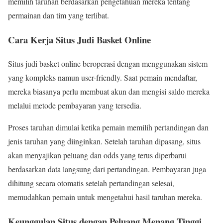
memilih taruhan berdasarkan pengetahuan mereka tentang
permainan dan tim yang terlibat.
Cara Kerja Situs Judi Basket Online
Situs judi basket online beroperasi dengan menggunakan sistem
yang kompleks namun user-friendly. Saat pemain mendaftar,
mereka biasanya perlu membuat akun dan mengisi saldo mereka
melalui metode pembayaran yang tersedia.
Proses taruhan dimulai ketika pemain memilih pertandingan dan
jenis taruhan yang diinginkan. Setelah taruhan dipasang, situs
akan menyajikan peluang dan odds yang terus diperbarui
berdasarkan data langsung dari pertandingan. Pembayaran juga
dihitung secara otomatis setelah pertandingan selesai,
memudahkan pemain untuk mengetahui hasil taruhan mereka.
Keunggulan Situs dengan Peluang Menang Tinggi