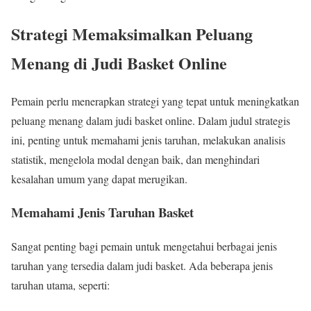
Strategi Memaksimalkan Peluang
Menang di Judi Basket Online
Pemain perlu menerapkan strategi yang tepat untuk meningkatkan
peluang menang dalam judi basket online. Dalam judul strategis
ini, penting untuk memahami jenis taruhan, melakukan analisis
statistik, mengelola modal dengan baik, dan menghindari
kesalahan umum yang dapat merugikan.
Memahami Jenis Taruhan Basket
Sangat penting bagi pemain untuk mengetahui berbagai jenis
taruhan yang tersedia dalam judi basket. Ada beberapa jenis
taruhan utama, seperti: