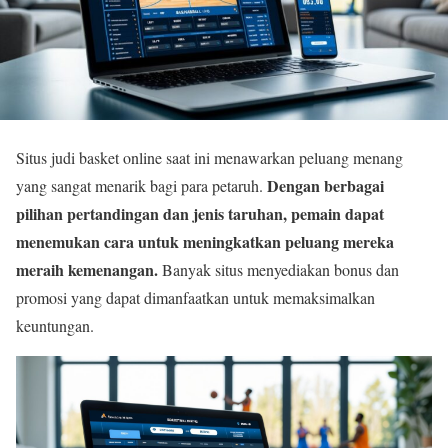
Situs judi basket online saat ini menawarkan peluang menang
Dengan berbagai
yang sangat menarik bagi para petaruh.
pilihan pertandingan dan jenis taruhan, pemain dapat
menemukan cara untuk meningkatkan peluang mereka
meraih kemenangan.
Banyak situs menyediakan bonus dan
promosi yang dapat dimanfaatkan untuk memaksimalkan
keuntungan.