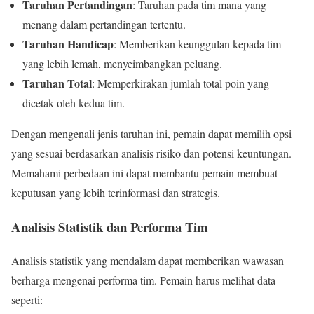
Taruhan Pertandingan
: Taruhan pada tim mana yang
menang dalam pertandingan tertentu.
Taruhan Handicap
: Memberikan keunggulan kepada tim
yang lebih lemah, menyeimbangkan peluang.
Taruhan Total
: Memperkirakan jumlah total poin yang
dicetak oleh kedua tim.
Dengan mengenali jenis taruhan ini, pemain dapat memilih opsi
yang sesuai berdasarkan analisis risiko dan potensi keuntungan.
Memahami perbedaan ini dapat membantu pemain membuat
keputusan yang lebih terinformasi dan strategis.
Analisis Statistik dan Performa Tim
Analisis statistik yang mendalam dapat memberikan wawasan
berharga mengenai performa tim. Pemain harus melihat data
seperti: