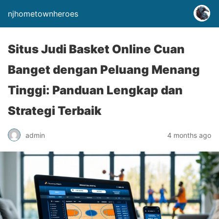
njhometownheroes
Situs Judi Basket Online Cuan
Banget dengan Peluang Menang
Tinggi: Panduan Lengkap dan
Strategi Terbaik
admin
4 months ago