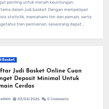
gat penting untuk meraih keuntungan,
utama dalam judi basket. Dengan mempelajari
isis statistik, memahami tim dan pemain, serta
getahui tren permainan, seseorang dapat…
i Basket
ftar Judi Basket Online Cuan
nget Deposit Minimal Untuk
main Cerdas
admin
03/04/2026
0
Comments