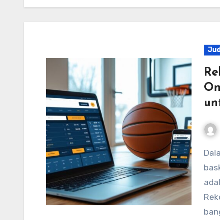
Jud
Re
On
un
Dalam dunia taruhan online, memilih situs judi
bas
adal
Reko
ban