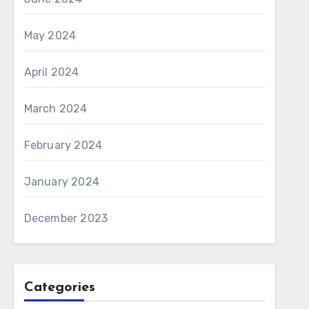
May 2024
April 2024
March 2024
February 2024
January 2024
December 2023
Categories