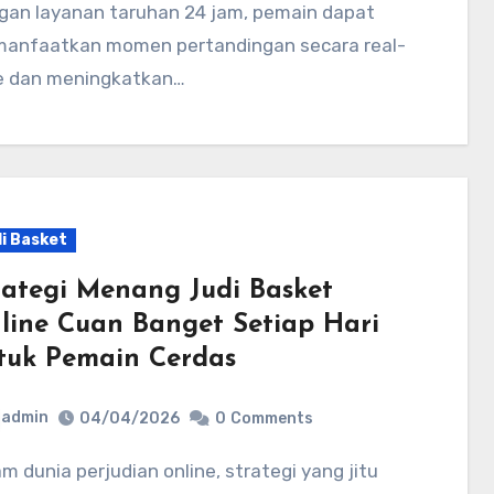
gan layanan taruhan 24 jam, pemain dapat
anfaatkan momen pertandingan secara real-
e dan meningkatkan…
i Basket
rategi Menang Judi Basket
line Cuan Banget Setiap Hari
tuk Pemain Cerdas
admin
04/04/2026
0
Comments