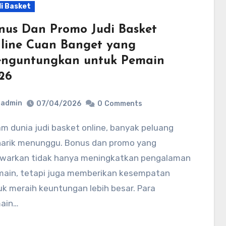
i Basket
nus Dan Promo Judi Basket
line Cuan Banget yang
nguntungkan untuk Pemain
26
admin
07/04/2026
0
Comments
arik menunggu. Bonus dan promo yang
awarkan tidak hanya meningkatkan pengalaman
main, tetapi juga memberikan kesempatan
k meraih keuntungan lebih besar. Para
ain…