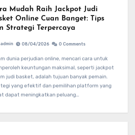
ra Mudah Raih Jackpot Judi
sket Online Cuan Banget: Tips
n Strategi Terpercaya
admin
08/04/2026
0
Comments
peroleh keuntungan maksimal, seperti jackpot
m judi basket, adalah tujuan banyak pemain.
tegi yang efektif dan pemilihan platform yang
at dapat meningkatkan peluang…