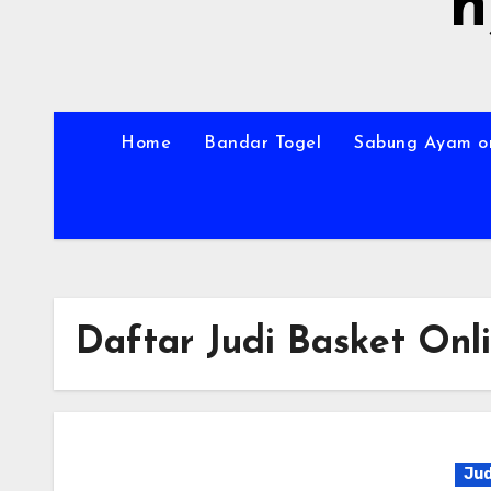
n
Home
Bandar Togel
Sabung Ayam on
Daftar Judi Basket Onl
Jud