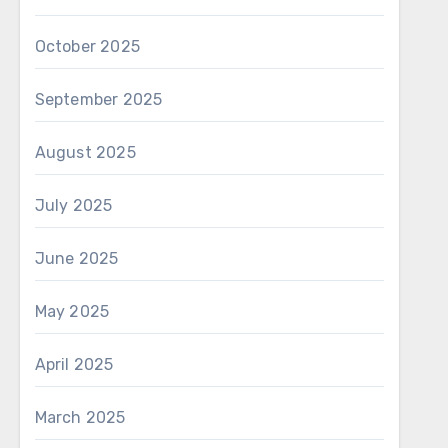
October 2025
September 2025
August 2025
July 2025
June 2025
May 2025
April 2025
March 2025