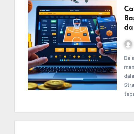
Ca
Ba
da
Dalam dunia perjudian online, mencari cara untuk
mem
dala
Stra
tep