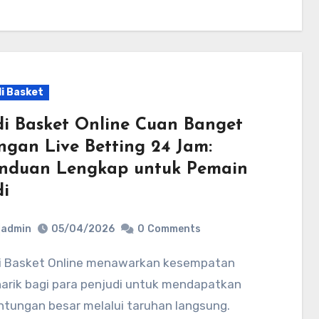
i Basket
di Basket Online Cuan Banget
ngan Live Betting 24 Jam:
nduan Lengkap untuk Pemain
di
admin
05/04/2026
0
Comments
arik bagi para penjudi untuk mendapatkan
ntungan besar melalui taruhan langsung.