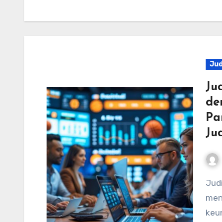
Jud
Ju
de
Pa
Ju
Judi Basket Online menawarkan kesempatan
men
keu