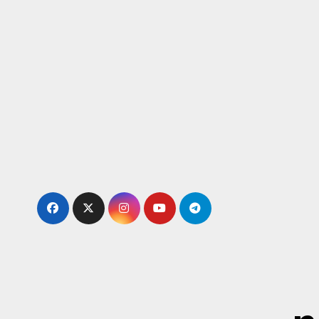
Skip
to
content