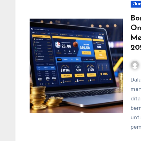
Jud
Bo
On
Me
20
Dalam dunia judi basket online, banyak peluang
men
dit
ber
untu
pem