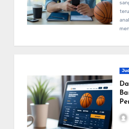
san
ter
anal
men
Jud
Da
Ba
Pe