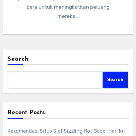
cara untuk meningkatkan peluang
mereka…
Search
Search
Recent Posts
Rekomendasi Situs Slot Sizzling Hot Gacor Hari Ini