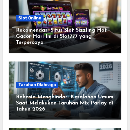
Slot Online
Rekomendasi Situs Slot Sizzling Hot
Gacor Hari Ini di Slot777 yang
Terpercaya
Taruhan Olahraga
Rahasia Menghindari Kesalahan Umum
Saat Melakukan Taruhan Mix Parlay di
Tahun 2026