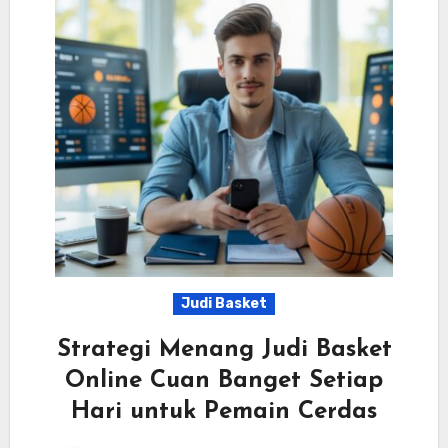
Judi Basket
Strategi Menang Judi Basket
Online Cuan Banget Setiap
Hari untuk Pemain Cerdas