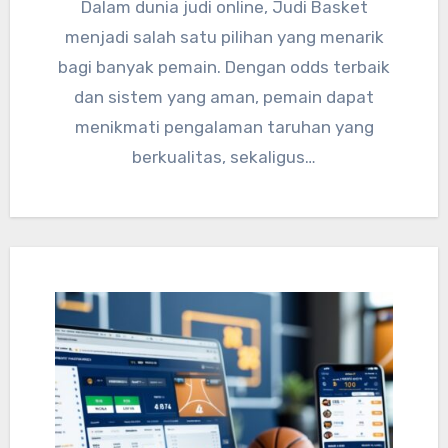
Dalam dunia judi online, Judi Basket
menjadi salah satu pilihan yang menarik
bagi banyak pemain. Dengan odds terbaik
dan sistem yang aman, pemain dapat
menikmati pengalaman taruhan yang
berkualitas, sekaligus…