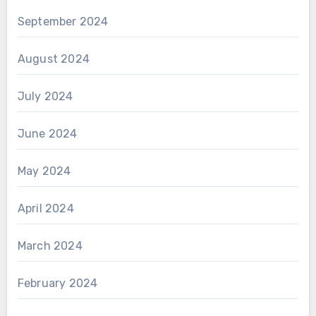
September 2024
August 2024
July 2024
June 2024
May 2024
April 2024
March 2024
February 2024