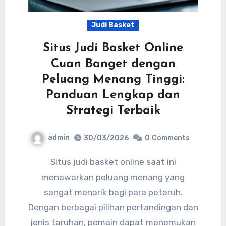
Judi Basket
Situs Judi Basket Online
Cuan Banget dengan
Peluang Menang Tinggi:
Panduan Lengkap dan
Strategi Terbaik
admin
30/03/2026
0
Comments
Situs judi basket online saat ini
menawarkan peluang menang yang
sangat menarik bagi para petaruh.
Dengan berbagai pilihan pertandingan dan
jenis taruhan, pemain dapat menemukan