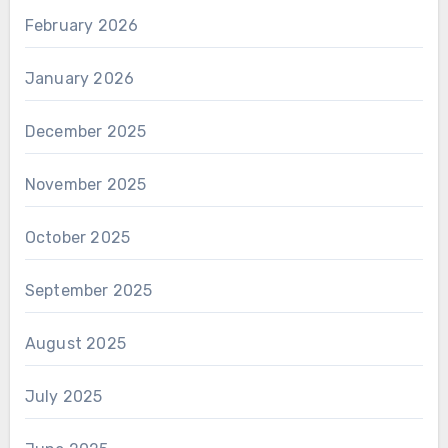
February 2026
January 2026
December 2025
November 2025
October 2025
September 2025
August 2025
July 2025