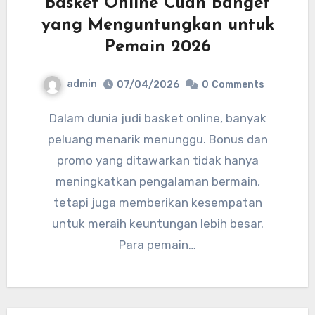
Basket Online Cuan Banget
yang Menguntungkan untuk
Pemain 2026
admin
07/04/2026
0
Comments
Dalam dunia judi basket online, banyak
peluang menarik menunggu. Bonus dan
promo yang ditawarkan tidak hanya
meningkatkan pengalaman bermain,
tetapi juga memberikan kesempatan
untuk meraih keuntungan lebih besar.
Para pemain…