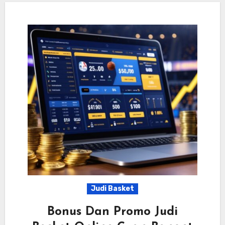
Judi Basket
Bonus Dan Promo Judi