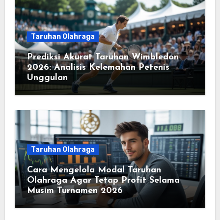
Taruhan Olahraga
Prediksi Akurat Taruhan Wimbledon
2026: Analisis Kelemahan Petenis
Unggulan
Taruhan Olahraga
Cara Mengelola Modal Taruhan
Olahraga Agar Tetap Profit Selama
Musim Turnamen 2026