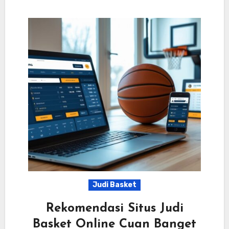
Judi Basket
Rekomendasi Situs Judi
Basket Online Cuan Banget