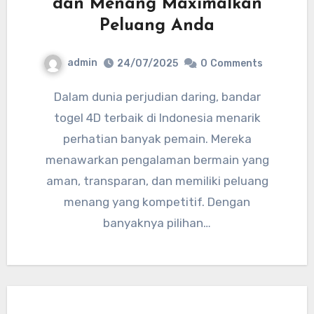
dan Menang Maximalkan
Peluang Anda
admin
24/07/2025
0
Comments
Dalam dunia perjudian daring, bandar
togel 4D terbaik di Indonesia menarik
perhatian banyak pemain. Mereka
menawarkan pengalaman bermain yang
aman, transparan, dan memiliki peluang
menang yang kompetitif. Dengan
banyaknya pilihan…