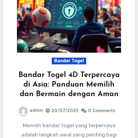
Bandar Togel
Bandar Togel 4D Terpercaya
di Asia: Panduan Memilih
dan Bermain dengan Aman
admin
20/07/2025
0
Comments
Memilih bandar togel yang terpercaya
adalah langkah awal yang penting bagi