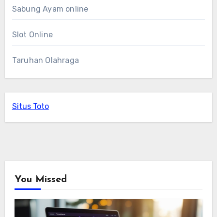
Sabung Ayam online
Slot Online
Taruhan Olahraga
Situs Toto
You Missed