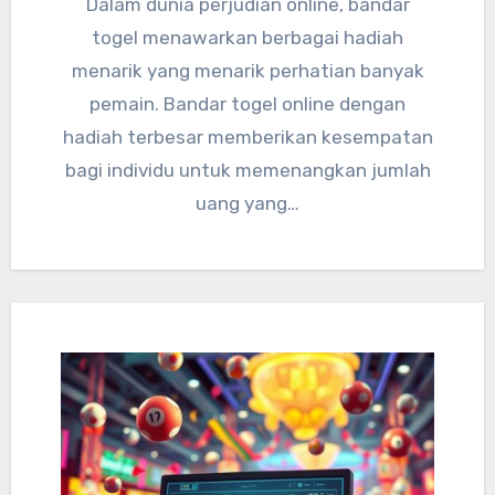
Dalam dunia perjudian online, bandar
togel menawarkan berbagai hadiah
menarik yang menarik perhatian banyak
pemain. Bandar togel online dengan
hadiah terbesar memberikan kesempatan
bagi individu untuk memenangkan jumlah
uang yang…