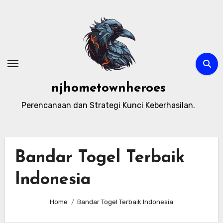
Skip
to
content
njhometownheroes
Perencanaan dan Strategi Kunci Keberhasilan.
Bandar Togel Terbaik
Indonesia
Home
Bandar Togel Terbaik Indonesia