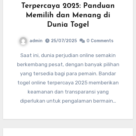
Terpercaya 2025: Panduan
Memilih dan Menang di
Dunia Togel
admin
25/07/2025
0
Comments
Saat ini, dunia perjudian online semakin
berkembang pesat, dengan banyak pilihan
yang tersedia bagi para pemain. Bandar
togel online terpercaya 2025 memberikan
keamanan dan transparansi yang
diperlukan untuk pengalaman bermain…