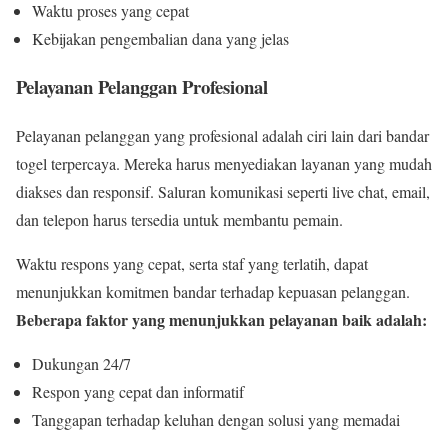
Waktu proses yang cepat
Kebijakan pengembalian dana yang jelas
Pelayanan Pelanggan Profesional
Pelayanan pelanggan yang profesional adalah ciri lain dari bandar
togel terpercaya. Mereka harus menyediakan layanan yang mudah
diakses dan responsif. Saluran komunikasi seperti live chat, email,
dan telepon harus tersedia untuk membantu pemain.
Waktu respons yang cepat, serta staf yang terlatih, dapat
menunjukkan komitmen bandar terhadap kepuasan pelanggan.
Beberapa faktor yang menunjukkan pelayanan baik adalah:
Dukungan 24/7
Respon yang cepat dan informatif
Tanggapan terhadap keluhan dengan solusi yang memadai