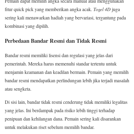
Pemain dapat memilih angka secara manual atau menggunakan
fitur quick pick yang memberikan angka acak.
Togel 4D
juga
sering kali menawarkan hadiah yang bervariasi, tergantung pada
kombinasi yang dipilih.
Perbedaan Bandar Resmi dan Tidak Resmi
Bandar resmi memiliki lisensi dan regulasi yang jelas dari
pemerintah. Mereka harus memenuhi standar tertentu untuk
menjamin keamanan dan keadilan bermain. Pemain yang memilih
bandar resmi mendapatkan perlindungan lebih jika terjadi masalah
atau sengketa.
Di sisi lain, bandar tidak resmi cenderung tidak memiliki legalitas
yang jelas. Ini berdampak pada risiko lebih tinggi terhadap
penipuan dan kehilangan dana. Pemain sering kali disarankan
untuk melakukan riset sebelum memilih bandar.